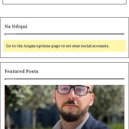
Na Ndiqni
Go to the Arqam options page to set your social accounts.
Featured Posts
S
B
h
e
t
t
e
o
t
h
i
e
d
n