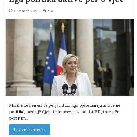
31 March 2025
214
Marine Le Pen është përjashtuar nga pjesëmarrja aktive në
politikë, pasi një Gjykatë franceze e shpalli atë fajtore për
përfitim…
Lexo më shumë »