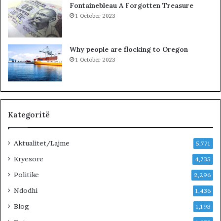
Fontainebleau A Forgotten Treasure
v
s
1 October 2023
ë
o
r
v
t
ë
Why people are flocking to Oregon
e
s
1 October 2023
t
,
ë
V
i
V
t
n
u
u
r
k
Kategoritë
i
j
z
e
Aktualitet/Lajme
m
p
5,771
i
e
Kryesore
4,735
t
m
!
Politike
ë
2,296
r
Ndodhi
1,436
p
ë
Blog
1,193
r