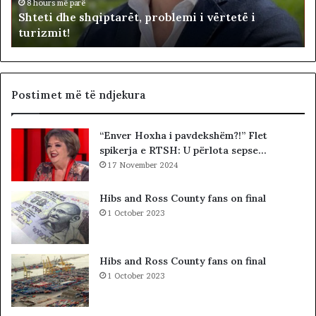
i
h
d
8 hours më parë
Shteti dhe shqiptarët, problemi i vërtetë i
e
e
turizmit!
s
p
h
u
q
t
i
e
p
t
Postimet më të ndjekura
t
ë
a
t
“Enver Hoxha i pavdekshëm?!” Flet
r
e
spikerja e RTSH: U përlota sepse…
ë
K
t
17 November 2024
u
,
v
p
e
Hibs and Ross County fans on final
r
n
1 October 2023
o
d
b
i
l
t
Hibs and Ross County fans on final
e
t
1 October 2023
m
ë
i
K
i
o