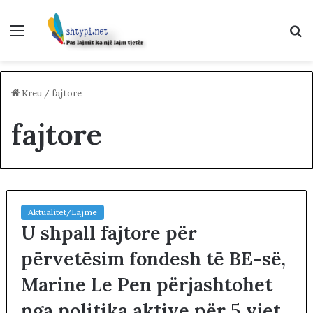
Menu
K
p
Kreu
/
fajtore
fajtore
Aktualitet/Lajme
U shpall fajtore për
përvetësim fondesh të BE-së,
Marine Le Pen përjashtohet
nga politika aktive për 5 vjet