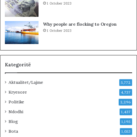
1 October 2023
A
e
F
n
I
d
Why people are flocking to Oregon
Z
i
1 October 2023
I
t
K
:
L
i
d
h
Kategoritë
e
n
Aktualitet/Lajme
i
5,772
v
Kryesore
4,737
e
Politike
n
2,296
d
Ndodhi
1,437
i
n
Blog
1,195
m
Bota
1,053
e