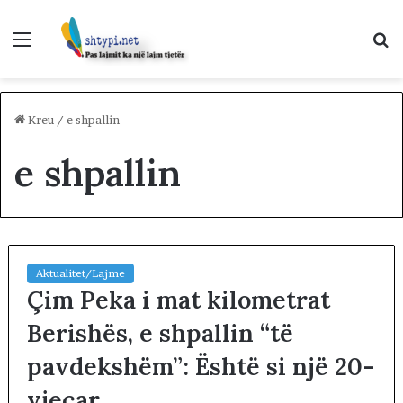
Menu
K
p
Kreu
/
e shpallin
e shpallin
Aktualitet/Lajme
Çim Peka i mat kilometrat
Berishës, e shpallin “të
pavdekshëm”: Është si një 20-
vjeçar