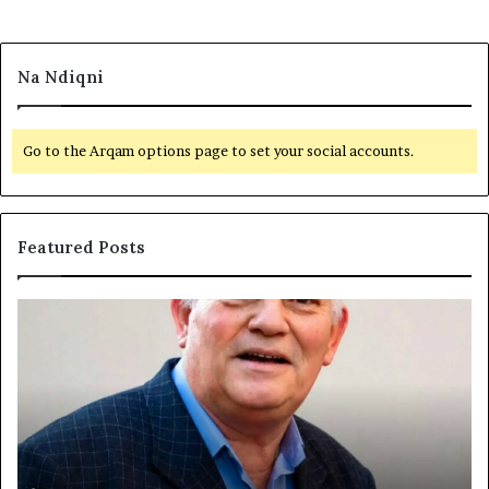
Na Ndiqni
Go to the Arqam options page to set your social accounts.
Featured Posts
Q
L
I
ë
R
v
I
i
A
z
K
j
O
a
M
R