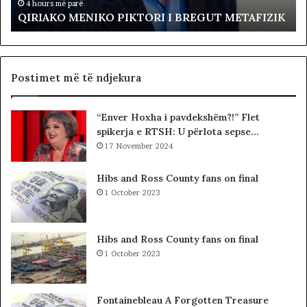
E
e
4 hours më parë
QIRIAKO MENIKO PIKTORI I BREGUT METAFIZIK
N
v
I
o
K
l
O
t
P
a
Postimet më të ndjekura
I
p
K
r
“Enver Hoxha i pavdekshëm?!” Flet
T
o
spikerja e RTSH: U përlota sepse…
O
t
R
17 November 2024
e
I
s
I
t
Hibs and Ross County fans on final
B
o
1 October 2023
R
n
E
p
G
a
Hibs and Ross County fans on final
U
r
1 October 2023
T
a
M
K
E
u
Fontainebleau A Forgotten Treasure
T
v