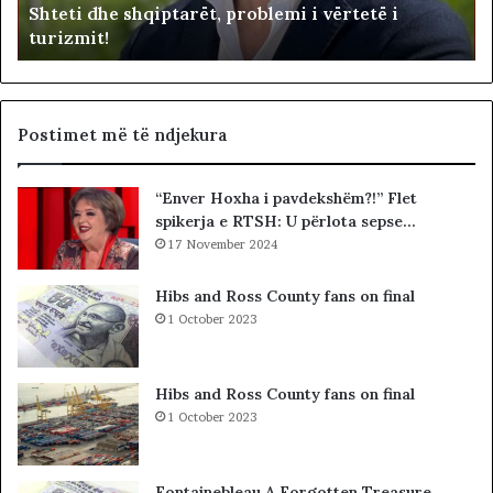
Shteti dhe shqiptarët, problemi i vërtetë i
e
e
turizmit!
s
p
h
u
q
t
i
e
p
t
Postimet më të ndjekura
t
ë
a
t
“Enver Hoxha i pavdekshëm?!” Flet
r
e
spikerja e RTSH: U përlota sepse…
ë
K
t
17 November 2024
u
,
v
p
e
Hibs and Ross County fans on final
r
n
1 October 2023
o
d
b
i
l
t
Hibs and Ross County fans on final
e
t
1 October 2023
m
ë
i
K
i
o
Fontainebleau A Forgotten Treasure