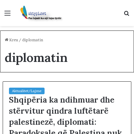
Menu
K
p
Kreu
/
diplomatin
diplomatin
Aktualitet/Lajme
Shqipëria ka ndihmuar dhe
stërvitur qindra luftëtarë
palestinezë, diplomati:
Paradoksale që Palestina nuk