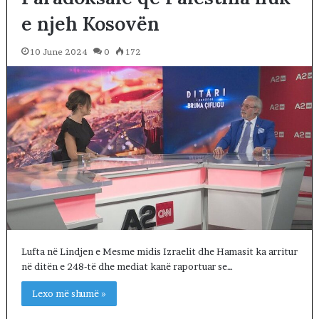
e njeh Kosovën
10 June 2024
0
172
Lufta në Lindjen e Mesme midis Izraelit dhe Hamasit ka arritur
në ditën e 248-të dhe mediat kanë raportuar se…
Lexo më shumë »