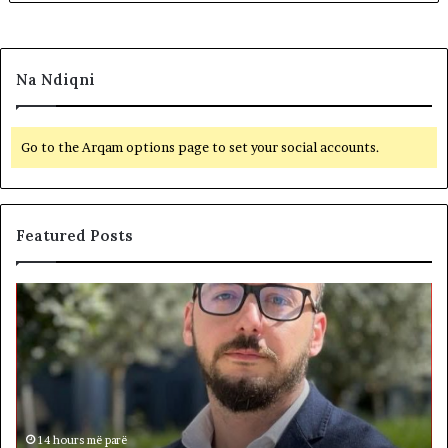
Na Ndiqni
Go to the Arqam options page to set your social accounts.
Featured Posts
S
B
h
e
t
t
e
o
t
h
i
e
d
n
i
h
d
14 hours më parë