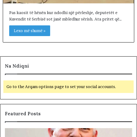
Pas kaosit të hënën kur ndodhi një përleshje, deputetët e
Kuvendit të Serbisë sot janë mbledhur sërish. Ata pritet që…
Lexo më shumë »
Na Ndiqni
Go to the Arqam options page to set your social accounts.
Featured Posts
Q
L