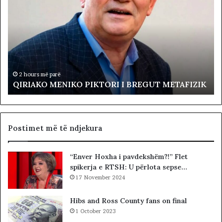
I
ë
R
v
I
i
A
z
K
j
O
a
M
R
E
e
2 hours më parë
QIRIAKO MENIKO PIKTORI I BREGUT METAFIZIK
N
v
I
o
K
l
O
t
P
a
Postimet më të ndjekura
I
p
K
r
“Enver Hoxha i pavdekshëm?!” Flet
T
o
spikerja e RTSH: U përlota sepse…
O
t
R
17 November 2024
e
I
s
I
t
Hibs and Ross County fans on final
B
o
1 October 2023
R
n