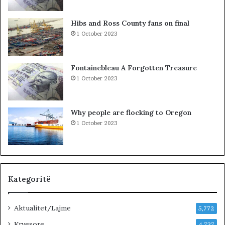
E
p
G
a
Hibs and Ross County fans on final
U
r
1 October 2023
T
a
M
K
E
u
Fontainebleau A Forgotten Treasure
T
v
1 October 2023
A
e
F
n
I
d
Why people are flocking to Oregon
Z
i
1 October 2023
I
t
K
:
L
i
d
h
Kategoritë
e
n
Aktualitet/Lajme
i
5,772
v
Kryesore
4,737