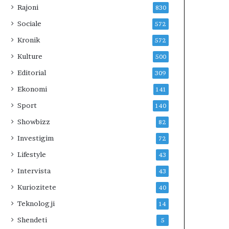
Rajoni
830
Sociale
572
Kronik
572
Kulture
500
Editorial
309
Ekonomi
141
Sport
140
Showbizz
82
Investigim
72
Lifestyle
43
Intervista
43
Kuriozitete
40
Teknologji
14
Shendeti
5