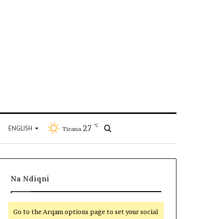
℃
27
Kërko
ENGLISH
Tirana
për
Na Ndiqni
Go to the Arqam options page to set your social