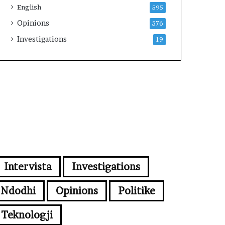
English
595
Opinions
576
Investigations
19
Intervista
Investigations
Ndodhi
Opinions
Politike
Teknologji