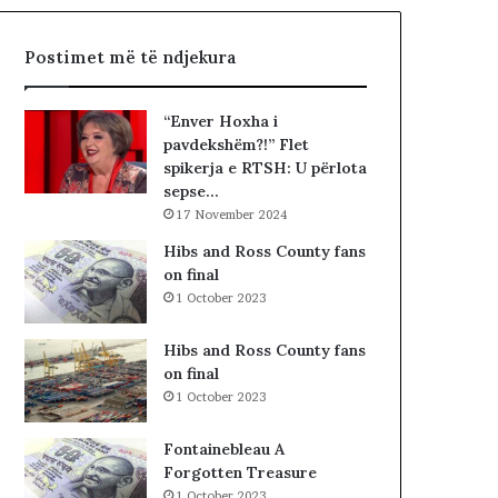
,
d
q
i
Postimet më të ndjekura
ë
t
n
ë
a
s
“Enver Hoxha i
n
i
pavdekshëm?!” Flet
d
n
spikerja e RTSH: U përlota
a
”
sepse…
l
S
17 November 2024
e
u
r
e
Hibs and Ross County fans
i
l
on final
t
Ç
1 October 2023
a
e
k
l
Hibs and Ross County fans
i
a
on final
m
1 October 2023
i
n
Fontainebleau A
!
Forgotten Treasure
1 October 2023