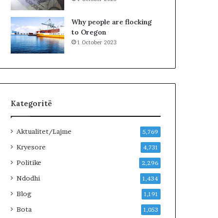
Why people are flocking
to Oregon
1 October 2023
Kategoritë
Aktualitet/Lajme
5,769
Kryesore
4,731
Politike
2,296
Ndodhi
1,434
Blog
1,191
Bota
1,053