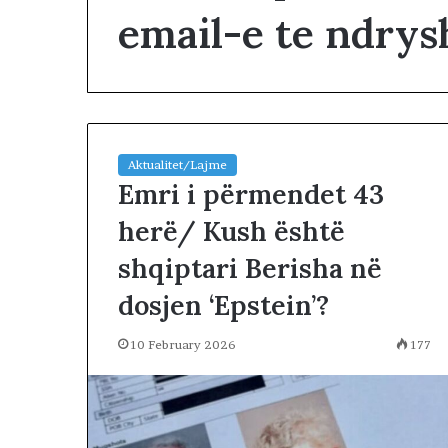
email-e te ndry
Aktualitet/Lajme
Emri i përmendet 43
N
D
herë/ Kush është
A
R
shqiptari Berisha në
J
A
dosjen ‘Epstein’?
2 days më parë
T
NDARJA TERRIT
E
10 February 2026
177
ARDHUR KOHA
R
JUGUN DHE VE
R
I
T
O