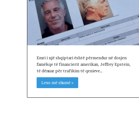
R
I
A
L
E
.
A
K
A
Emri i një shqiptari është përmendur në dosjen
A
famëkqe të financierit amerikan, Jeffrey Epstein,
R
të dënuar për trafikim të qenieve…
D
H
Lexo më shumë »
U
R
K
O
H
A
T
A