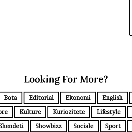
Looking For More?
Bota
Editorial
Ekonomi
English
ore
Kulture
Kuriozitete
Lifestyle
Shendeti
Showbizz
Sociale
Sport