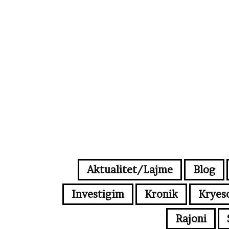
Aktualitet/Lajme
Blog
Investigim
Kronik
Kryes
Rajoni