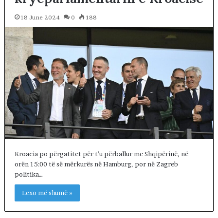
18 June 2024
0
188
Kroacia po përgatitet për t’u përballur me Shqipërinë, në
orën 15:00 të së mërkurës në Hamburg, por në Zagreb
politika…
Lexo më shumë »