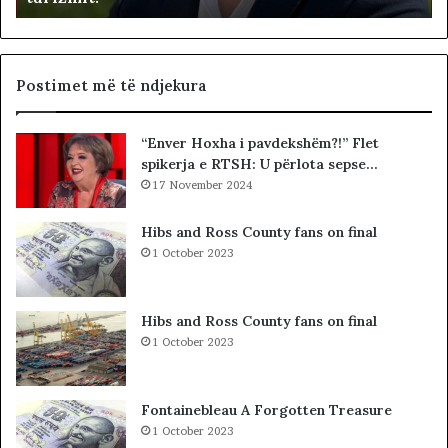
h
u
q
t
i
e
p
t
Postimet më të ndjekura
t
ë
a
t
“Enver Hoxha i pavdekshëm?!” Flet
r
e
spikerja e RTSH: U përlota sepse…
ë
K
t
17 November 2024
u
,
v
p
e
Hibs and Ross County fans on final
r
n
1 October 2023
o
d
b
i
l
t
Hibs and Ross County fans on final
e
t
1 October 2023
m
ë
i
K
i
o
Fontainebleau A Forgotten Treasure
v
s
1 October 2023
ë
o