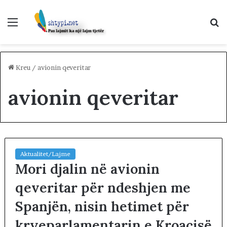
Menu
K
p
Kreu
/
avionin qeveritar
avionin qeveritar
Aktualitet/Lajme
Mori djalin në avionin
qeveritar për ndeshjen me
Spanjën, nisin hetimet për
kryeparlamentarin e Kroacisë