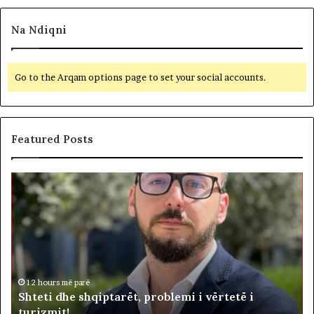
Na Ndiqni
Go to the Arqam options page to set your social accounts.
Featured Posts
S
B
h
e
t
t
e
o
t
h
i
e
d
n
i
h
d
12 hours më parë
Shteti dhe shqiptarët, problemi i vërtetë i
e
e
turizmit!
s
p