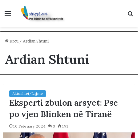
Menu
K
p
Kreu
/
Ardian Shtuni
Ardian Shtuni
Aktualitet/Lajme
Eksperti zbulon arsyet: Pse
po vjen Blinken në Tiranë
10 February 2024
0
191