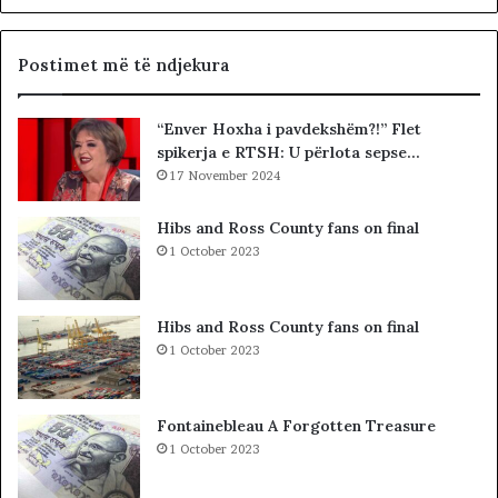
e
c
G
i
J
a
Postimet më të ndjekura
K
l
K
i
“Enver Hoxha i pavdekshëm?!” Flet
O
s
spikerja e RTSH: U përlota sepse…
-
t
s
17 November 2024
s
d
i
h
b
Hibs and Ross County fans on final
e
a
1 October 2023
S
r
P
c
A
o
Hibs and Ross County fans on final
K
l
1 October 2023
-
e
u
t
t
ë
Fontainebleau A Forgotten Treasure
,
s
1 October 2023
p
h
a
k