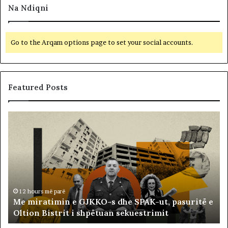
Na Ndiqni
Go to the Arqam options page to set your social accounts.
Featured Posts
M
B
e
a
m
l
i
l
r
i
a
s
t
t
i
ë
12 hours më parë
Me miratimin e GJKKO-s dhe SPAK-ut, pasuritë e
m
t
Oltion Bistrit i shpëtuan sekuestrimit
i
s
n
o