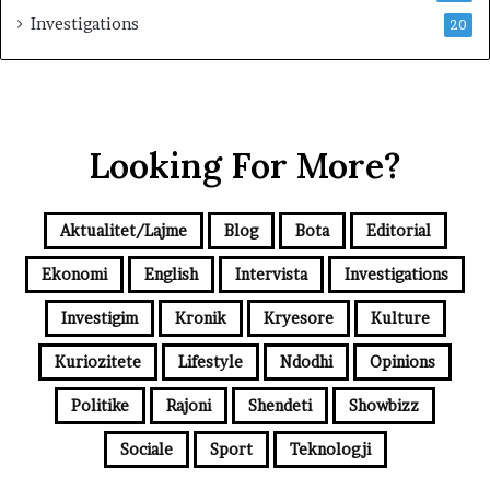
Investigations
20
Looking For More?
Aktualitet/Lajme
Blog
Bota
Editorial
Ekonomi
English
Intervista
Investigations
Investigim
Kronik
Kryesore
Kulture
Kuriozitete
Lifestyle
Ndodhi
Opinions
Politike
Rajoni
Shendeti
Showbizz
Sociale
Sport
Teknologji