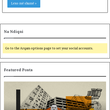
Lexo më shumë »
Na Ndiqni
Go to the Arqam options page to set your social accounts.
Featured Posts
M
B
e
a
m
l
i
l
r
i
a
s