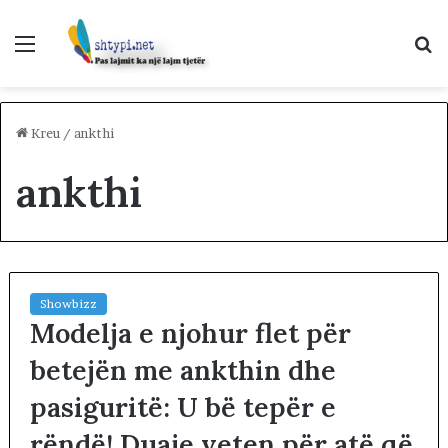
Menu
K
p
Kreu
/
ankthi
ankthi
Showbizz
Modelja e njohur flet për
betejën me ankthin dhe
pasiguritë: U bë tepër e
rëndë! Duaje veten për atë që