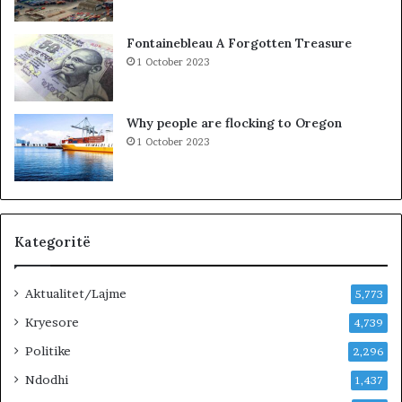
u
t
t
ë
Fontainebleau A Forgotten Treasure
,
s
1 October 2023
p
h
a
k
s
o
Why people are flocking to Oregon
u
d
1 October 2023
r
r
i
a
t
n
ë
e
e
O
Kategoritë
l
t
Aktualitet/Lajme
i
5,773
o
Kryesore
4,739
n
B
Politike
2,296
i
Ndodhi
1,437
s