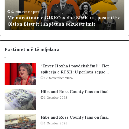
t
t
i
ë
57 minutes më parë
Me miratimin e GJKKO-s dhe SPAK-ut, pasuritë e
m
t
Oltion Bistrit i shpëtuan sekuestrimit
i
s
n
o
e
c
G
i
J
a
Postimet më të ndjekura
K
l
K
i
“Enver Hoxha i pavdekshëm?!” Flet
O
s
spikerja e RTSH: U përlota sepse…
-
t
s
17 November 2024
s
d
i
h
b
Hibs and Ross County fans on final
e
a
1 October 2023
S
r
P
c
A
o
Hibs and Ross County fans on final
K
l
1 October 2023
-
e