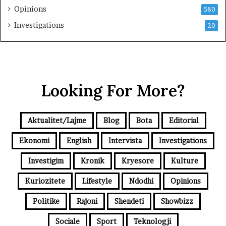
Opinions
580
Investigations
20
Looking For More?
Aktualitet/Lajme
Blog
Bota
Editorial
Ekonomi
English
Intervista
Investigations
Investigim
Kronik
Kryesore
Kulture
Kuriozitete
Lifestyle
Ndodhi
Opinions
Politike
Rajoni
Shendeti
Showbizz
Sociale
Sport
Teknologji