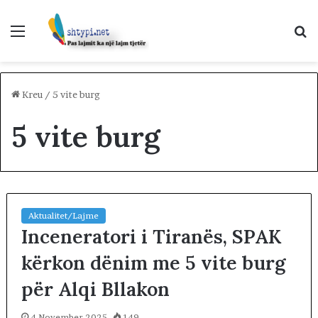
Menu
K
p
Kreu
/
5 vite burg
5 vite burg
Aktualitet/Lajme
Inceneratori i Tiranës, SPAK
kërkon dënim me 5 vite burg
për Alqi Bllakon
4 November 2025
149