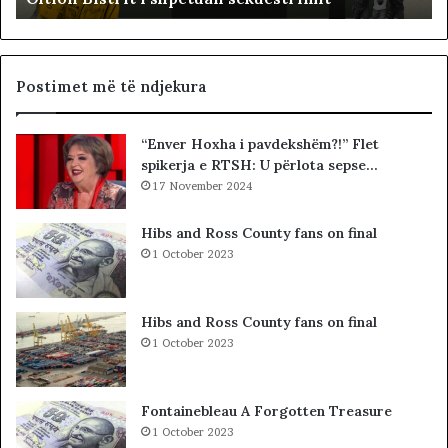
n
o
e
c
G
i
J
a
Postimet më të ndjekura
K
l
K
i
“Enver Hoxha i pavdekshëm?!” Flet
O
s
spikerja e RTSH: U përlota sepse…
-
t
s
17 November 2024
s
d
i
h
b
Hibs and Ross County fans on final
e
a
1 October 2023
S
r
P
c
A
o
Hibs and Ross County fans on final
K
l
1 October 2023
-
e
u
t
t
ë
Fontainebleau A Forgotten Treasure
,
s
1 October 2023
p
h