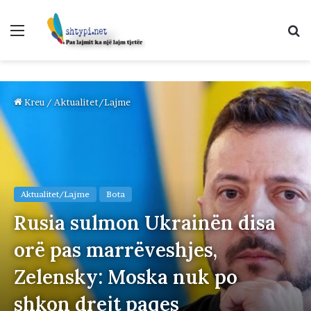
Menu
K
p
Kreu
/
Aktualitet/Lajme
Aktualitet/Lajme
Bota
Rusia sulmon Ukrainën disa
orë pas marrëveshjes,
Zelensky: Moska nuk po
shkon drejt paqes