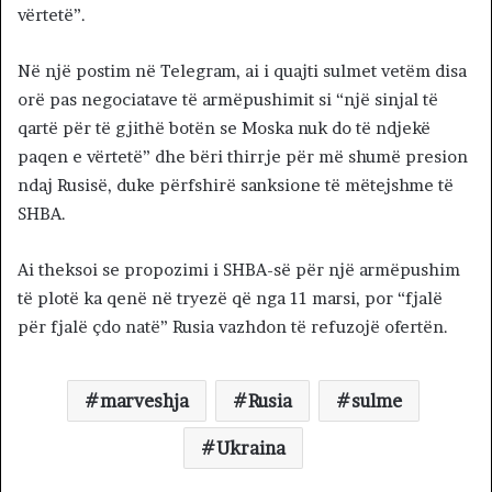
vërtetë”.
Në një postim në Telegram, ai i quajti sulmet vetëm disa
orë pas negociatave të armëpushimit si “një sinjal të
qartë për të gjithë botën se Moska nuk do të ndjekë
paqen e vërtetë” dhe bëri thirrje për më shumë presion
ndaj Rusisë, duke përfshirë sanksione të mëtejshme të
SHBA.
Ai theksoi se propozimi i SHBA-së për një armëpushim
të plotë ka qenë në tryezë që nga 11 marsi, por “fjalë
për fjalë çdo natë” Rusia vazhdon të refuzojë ofertën.
marveshja
Rusia
sulme
Ukraina