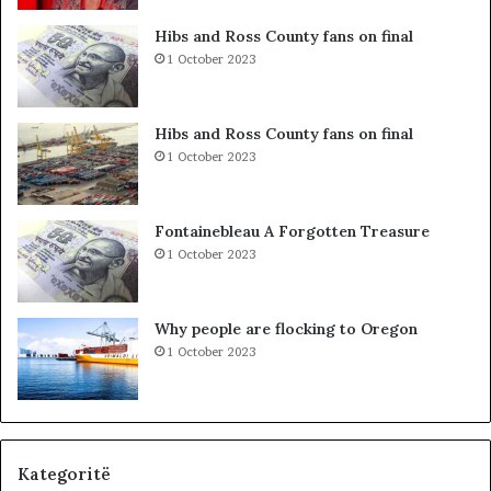
l
a
Hibs and Ross County fans on final
k
1 October 2023
ë
v
e
Hibs and Ross County fans on final
,
1 October 2023
m
b
i
Fontainebleau A Forgotten Treasure
2
1 October 2023
8
0
e
Why people are flocking to Oregon
f
1 October 2023
e
k
t
i
v
ë
Kategoritë