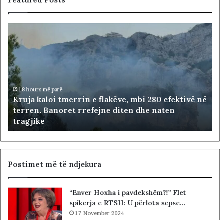
K
r
u
j
a
k
a
18 hours më parë
Kruja kaloi tmerrin e flakëve, mbi 280 efektivë në
l
terren. Banoret rrefejne diten dhe naten
o
tragjike
i
t
m
e
r
Postimet më të ndjekura
r
i
“Enver Hoxha i pavdekshëm?!” Flet
n
spikerja e RTSH: U përlota sepse…
e
f
17 November 2024