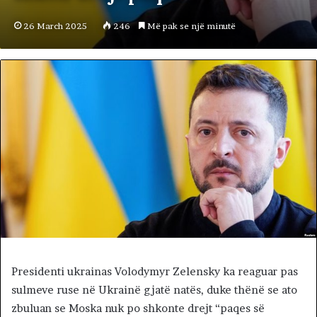
26 March 2025
246
Më pak se një minutë
Presidenti ukrainas Volodymyr Zelensky ka reaguar pas
sulmeve ruse në Ukrainë gjatë natës, duke thënë se ato
zbuluan se Moska nuk po shkonte drejt “paqes së