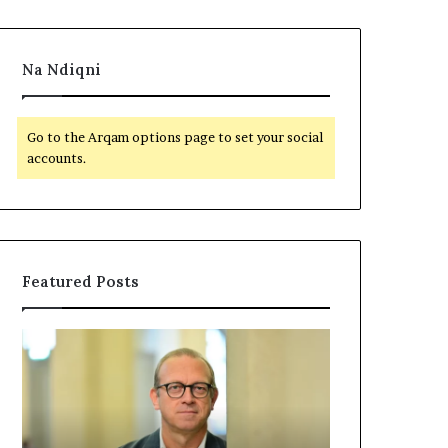
Na Ndiqni
Go to the Arqam options page to set your social
accounts.
Featured Posts
P
N
o
D
l
A
i
R
t
J
i
A