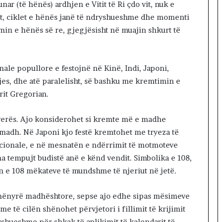
nar (të hënës) ardhjen e Vitit të Ri çdo vit, nuk e
et, ciklet e hënës janë të ndryshueshme dhe momenti
min e hënës së re, gjegjësisht në muajin shkurt të
onale popullore e festojnë në Kinë, Indi, Japoni,
djes, dhe atë paralelisht, së bashku me kremtimin e
arit Gregorian.
anverës. Ajo konsiderohet si kremte më e madhe
 madh. Në Japoni kjo festë kremtohet me tryeza të
dicionale, e në mesnatën e ndërrimit të motmoteve
a tempujt budistë anë e kënd vendit. Simbolika e 108,
n e 108 mëkateve të mundshme të njeriut në jetë.
 mënyrë madhështore, sepse ajo edhe sipas mësimeve
me të cilën shënohet përvjetori i fillimit të krijimit
yshueshme për shkak të aplikimit të kalendarit të