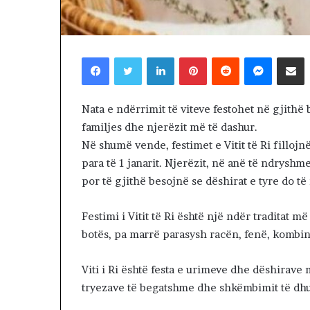
Trump këmbën
ë
negociatat me 
m
vazhdojnë: Shan
b
prerjes së kokë
ë
Facebook
Twitter
LinkedIn
Pinterest
Reddit
Messenger
Shpërndaj nëpërmjet Emailit
n
g
u
Nata e ndërrimit të viteve festohet në gjithë
l
familjes dhe njerëzit më të dashur.
s
e
Në shumë vende, festimet e Vitit të Ri filloj
n
para të 1 janarit. Njerëzit, në anë të ndrysh
e
por të gjithë besojnë se dëshirat e tyre do të
g
o
Festimi i Vitit të Ri është një ndër traditat më
c
i
botës, pa marrë parasysh racën, fenë, kombin
a
t
Viti i Ri është festa e urimeve dhe dëshirave m
a
tryezave të begatshme dhe shkëmbimit të dhur
t
m