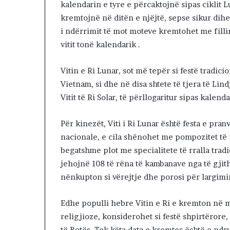
a
kalendarin e tyre e përcaktojnë sipas ciklit Lu
n
kremtojnë në ditën e njëjtë, sepse sikur dih
s
i ndërrimit të mot moteve kremtohet me filli
i
vitit tonë kalendarik .
i
f
u
Vitin e Ri Lunar, sot më tepër si festë tradici
n
Vietnam, si dhe në disa shtete të tjera të Lin
d
Vitit të Ri Solar, të përllogaritur sipas kalend
i
t
p
Për kinezët, Viti i Ri Lunar është festa e pr
a
nacionale, e cila shënohet me pompozitet të
r
begatshme plot me specialitete të rralla tra
a
jehojnë 108 të rëna të kambanave nga të gjith
p
r
nënkupton si vërejtje dhe porosi për largimi
e
r
Edhe populli hebre Vitin e Ri e kremton në
j
religjioze, konsiderohet si festë shpirtërore, 
e
s
të Botës. Tek këta data e kremtes është e ndr