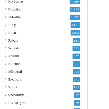
E
Kryesore
4,729
V
Politike
2,295
E
R
Ndodhi
1,432
I
Blog
1,190
U
N
Bota
1,053
?
Rajoni
830
Sociale
572
Kronik
572
Kulture
500
Editorial
308
Ekonomi
141
Sport
140
Showbizz
82
Investigim
72