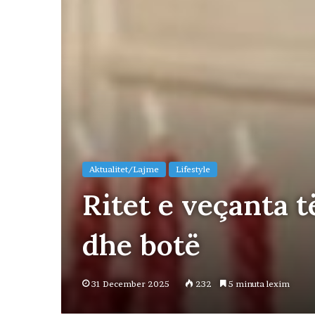
Aktualitet/Lajme
Lifestyle
Ritet e veçanta t
dhe botë
31 December 2025
232
5 minuta lexim