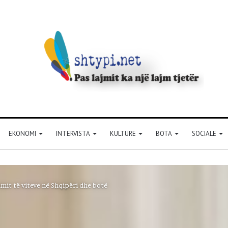
EKONOMI
INTERVISTA
KULTURE
BOTA
SOCIALE
imit të viteve në Shqipëri dhe botë