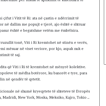
çifut i Vitit të Ri: ata në çastin e ndërrimit të
or në dallim me popujt e tjerë, ajo është e shtruar
e pasur është e begatshme vetëm me ëmbëlsira.
ruzullit tonë, Viti i Ri kremtohet në stinën e verës,
emi mësuar në viset veriore, por kjo, aspak nuk e
imit të saj.
ita që Viti i Ri të kremtohet në mënyrë kolektive.
opoleve të mëdha botërore, ku banorët e tyre, para
lin në qendër të qytetit.
adicionale në shumë kryeqytete të shteteve të Evropës
a, Madridi, New York, Moska, Meksiko, Kajro, Tokio …