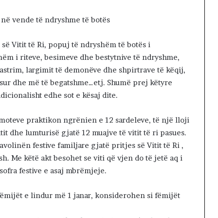
Ri në vende të ndryshme të botës
së Vitit të Ri, popuj të ndryshëm të botës i
shëm i riteve, besimeve dhe bestytnive të ndryshme,
pastrim, largimit të demonëve dhe shpirtrave të këqij,
pasur dhe më të begatshme…etj. Shumë prej këtyre
icionalisht edhe sot e kësaj dite.
moteve praktikon ngrënien e 12 sardeleve, të një lloji
it dhe lumturisë gjatë 12 muajve të vitit të ri pasues.
olinën festive familjare gjatë pritjes së Vitit të Ri ,
 Me këtë akt besohet se viti që vjen do të jetë aq i
sofra festive e asaj mbrëmjeje.
fëmijët e lindur më 1 janar, konsiderohen si fëmijët