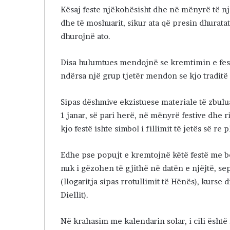
e
Kësaj feste njëkohësisht dhe në mënyrë të njëj
I
dhe të moshuarit, sikur ata që presin dhurata
r
dhurojnë ato.
a
n
i
Disa hulumtues mendojnë se kremtimin e festës
n
ndërsa një grup tjetër mendon se kjo traditë 
p
o
Sipas dëshmive ekzistuese materiale të zbuluar
v
a
1 janar, së pari herë, në mënyrë festive dhe 
z
kjo festë ishte simbol i fillimit të jetës së r
h
d
Edhe pse popujt e kremtojnë këtë festë me be
o
j
nuk i gëzohen të gjithë në datën e njëjtë, se
n
(llogaritja sipas rrotullimit të Hënës), kurse di
ë
Diellit).
:
S
Në krahasim me kalendarin solar, i cili ësht
h