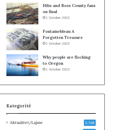
n
R
Hibs and Ross County fans
j
K
on final
ë
O
1 October 2023
v
H
e
A
Fontainebleau A
n
T
Forgotten Treasure
d
A
1 October 2023
p
Z
u
H
Why people are flocking
n
D
to Oregon
e
U
1 October 2023
…
K
»
I
M
J
U
G
Kategoritë
U
N
D
Aktualitet/Lajme
5,768
H