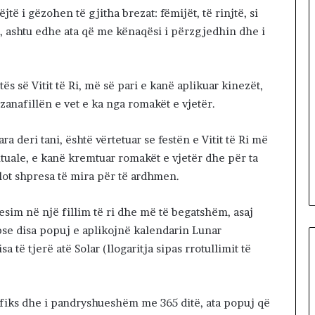
l
të i gëzohen të gjitha brezat: fëmijët, të rinjtë, si
a
t, ashtu edhe ata që me kënaqësi i përzgjedhin dhe i
 së Vitit të Ri, më së pari e kanë aplikuar kinezët,
zanafillën e vet e ka nga romakët e vjetër.
a deri tani, është vërtetuar se festën e Vitit të Ri më
rituale, e kanë kremtuar romakët e vjetër dhe për ta
e plot shpresa të mira për të ardhmen.
sim në një fillim të ri dhe më të begatshëm, asaj
pse disa popuj e aplikojnë kalendarin Lunar
sa të tjerë atë Solar (llogaritja sipas rrotullimit të
ë fiks dhe i pandryshueshëm me 365 ditë, ata popuj që