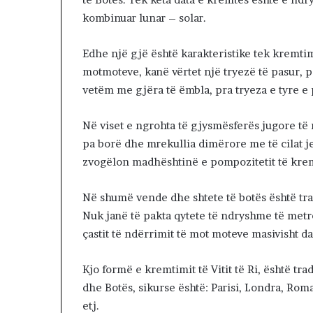
s
kombinuar lunar – solar.
ë
k
Edhe një gjë është karakteristike tek kremtimi 
o
motmoteve, kanë vërtet një tryezë të pasur, p
k
ë
vetëm me gjëra të ëmbla, pra tryeza e tyre 
s
Në viset e ngrohta të gjysmësferës jugore të r
pa borë dhe mrekullia dimërore me të cilat j
zvogëlon madhështinë e pompozitetit të kremt
Në shumë vende dhe shtete të botës është trad
Nuk janë të pakta qytete të ndryshme të metr
çastit të ndërrimit të mot moteve masivisht da
Kjo formë e kremtimit të Vitit të Ri, është tr
dhe Botës, sikurse është: Parisi, Londra, Rom
etj.