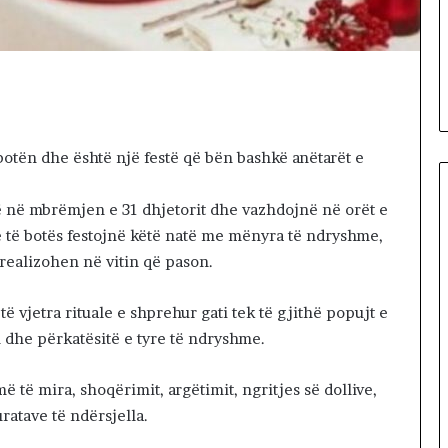
gul se
ë
Iranin po
12 hours më parë
p
si i fundit para
Dy fjalë për “paditësin” Suel
ë
s
Çela
r
“
p
a
 botën dhe është një festë që bën bashkë anëtarët e
d
i
t
në në mbrëmjen e 31 dhjetorit dhe vazhdojnë në orët e
ë
me të botës festojnë këtë natë me mënyra të ndryshme,
s
 realizohen në vitin që pason.
i
n
 të vjetra rituale e shprehur gati tek të gjithë popujt e
”
S
 dhe përkatësitë e tyre të ndryshme.
u
e
ë të mira, shoqërimit, argëtimit, ngritjes së dollive,
l
atave të ndërsjella.
Ç
e