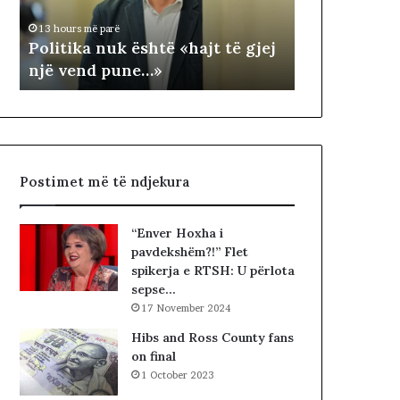
15 hours më parë
k
T
NDARJA TER
13 hours më parë
a
E
Politika nuk është «hajt të gjej
ARDHUR KO
n
R
një vend pune…»
JUGUN DHE
u
R
k
I
ë
T
s
O
h
R
t
I
Postimet më të ndjekura
ë
A
«
L
h
E
“Enver Hoxha i
a
.
pavdekshëm?!” Flet
j
A
spikerja e RTSH: U përlota
t
K
sepse…
t
A
17 November 2024
ë
A
g
R
Hibs and Ross County fans
j
D
on final
e
H
1 October 2023
j
U