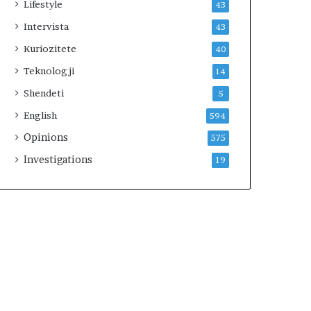
Lifestyle
43
Intervista
43
Kuriozitete
40
Teknologji
14
Shendeti
5
English
594
Opinions
575
Investigations
19