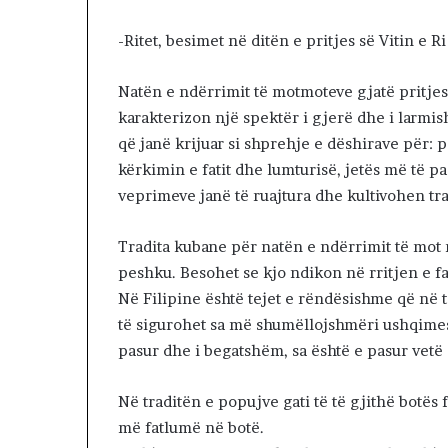
-Ritet, besimet në ditën e pritjes së Vitin e 
Natën e ndërrimit të motmoteve gjatë pritjes 
karakterizon një spektër i gjerë dhe i larmi
që janë krijuar si shprehje e dëshirave për: 
kërkimin e fatit dhe lumturisë, jetës më të 
veprimeve janë të ruajtura dhe kultivohen trad
Tradita kubane për natën e ndërrimit të mot 
peshku. Besohet se kjo ndikon në rritjen e fat
Në Filipine është tejet e rëndësishme që në tav
të sigurohet sa më shumëllojshmëri ushqimesh.
pasur dhe i begatshëm, sa është e pasur vetë 
Në traditën e popujve gati të të gjithë botës 
më fatlumë në botë.