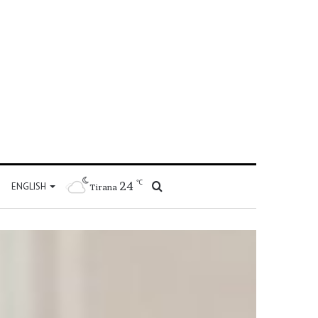
℃
24
Kërko
ENGLISH
Tirana
për