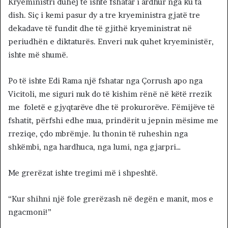
Kryeministri duhej të ishte fshatar i ardhur nga ku ta
dish. Siç i kemi pasur dy a tre kryeministra gjatë tre
dekadave të fundit dhe të gjithë kryeministrat në
periudhën e diktaturës. Enveri nuk quhet kryeministër,
ishte më shumë.
Po të ishte Edi Rama një fshatar nga Çorrush apo nga
Vicitoli, me siguri nuk do të kishim rënë në këtë rrezik
me foletë e gjyqtarëve dhe të prokurorëve. Fëmijëve të
fshatit, përfshi edhe mua, prindërit u jepnin mësime me
rreziqe, çdo mbrëmje. Iu thonin të ruheshin nga
shkëmbi, nga hardhuca, nga lumi, nga gjarpri…
Me grerëzat ishte tregimi më i shpeshtë.
“Kur shihni një fole grerëzash në degën e manit, mos e
ngacmoni!”