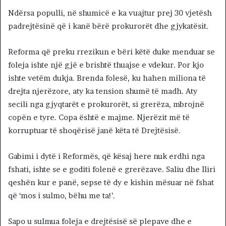
Ndërsa populli, në shumicë e ka vuajtur prej 30 vjetësh
padrejtësinë që i kanë bërë prokurorët dhe gjykatësit.
Reforma që preku rrezikun e bëri këtë duke menduar se
foleja ishte një gjë e brishtë thuajse e vdekur. Por kjo
ishte vetëm dukja. Brenda folesë, ku hahen miliona të
drejta njerëzore, aty ka tension shumë të madh. Aty
secili nga gjyqtarët e prokurorët, si grerëza, mbrojnë
copën e tyre. Copa është e majme. Njerëzit më të
korruptuar të shoqërisë janë këta të Drejtësisë.
Gabimi i dytë i Reformës, që kësaj here nuk erdhi nga
fshati, ishte se e goditi folenë e grerëzave. Saliu dhe Iliri
qeshën kur e panë, sepse të dy e kishin mësuar në fshat
që ‘mos i sulmo, bëhu me ta!’.
Sapo u sulmua foleja e drejtësisë së plepave dhe e