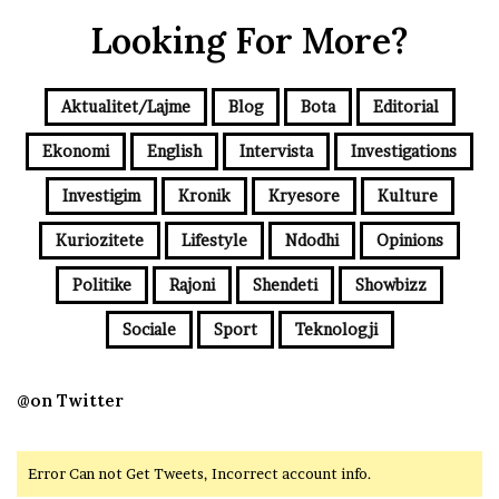
Looking For More?
Aktualitet/Lajme
Blog
Bota
Editorial
Ekonomi
English
Intervista
Investigations
Investigim
Kronik
Kryesore
Kulture
Kuriozitete
Lifestyle
Ndodhi
Opinions
Politike
Rajoni
Shendeti
Showbizz
Sociale
Sport
Teknologji
@on Twitter
Error Can not Get Tweets, Incorrect account info.