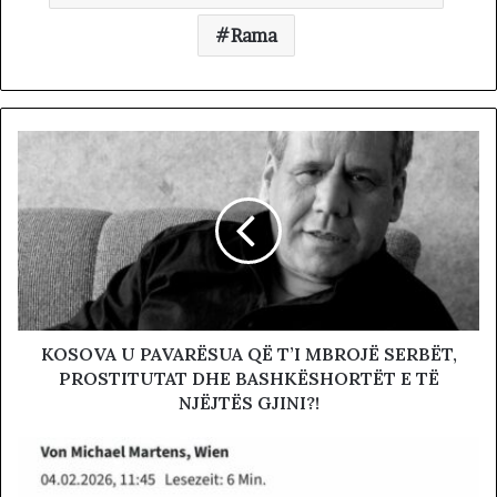
Rama
KOSOVA U PAVARËSUA QË T’I MBROJË SERBËT,
PROSTITUTAT DHE BASHKËSHORTËT E TË
NJËJTËS GJINI?!