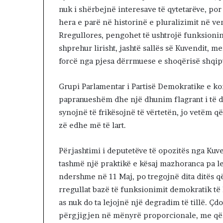
R
nuk i shërbejnë interesave të qytetarëve, por
K
hera e parë në historinë e pluralizimit në ve
O
Rregullores, pengohet të ushtrojë funksionin
H
A
shprehur lirisht, jashtë sallës së Kuvendit, m
T
forcë nga pjesa dërrmuese e shoqërisë shqip
A
Z
Grupi Parlamentar i Partisë Demokratike e ko
H
papranueshëm dhe një dhunim flagrant i të dre
D
U
synojnë të frikësojnë të vërtetën, jo vetëm që
K
zë edhe më të lart.
I
M
Përjashtimi i deputetëve të opozitës nga Kuven
J
U
tashmë një praktikë e kësaj mazhoranca pa leg
G
ndershme në 11 Maj, po tregojnë dita ditës 
U
rregullat bazë të funksionimit demokratik të
N
as nuk do ta lejojnë një degradim të tillë. Çdo
D
H
përgjigjen në mënyrë proporcionale, me qëll