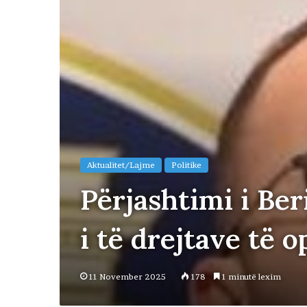
Aktualitet/Lajme
Politike
Përjashtimi i Be
i të drejtave të o
11 November 2025
178
1 minutë lexim