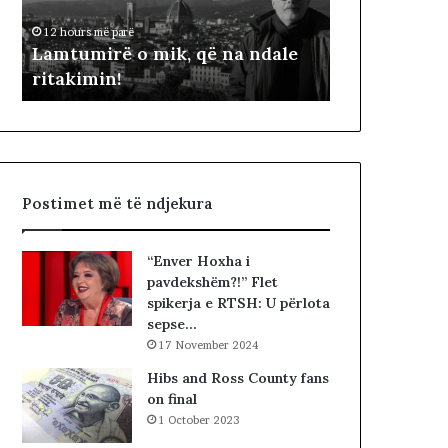
i
ë
12 hours më parë
2 days më parë
r
p
t
Lamtumirë o mik, që na ndale
Dy fjalë për
ë
ë
ritakimin!
Çela
o
r
m
“
i
p
k
a
,
d
q
i
Postimet më të ndjekura
ë
t
n
ë
a
s
“Enver Hoxha i
n
i
pavdekshëm?!” Flet
d
n
spikerja e RTSH: U përlota
a
”
sepse…
l
S
17 November 2024
e
u
r
e
Hibs and Ross County fans
i
l
on final
t
Ç
1 October 2023
a
e