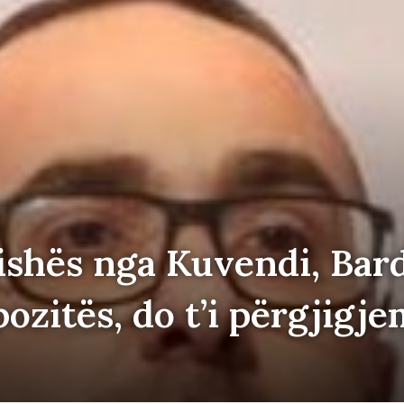
rishës nga Kuvendi, Ba
pozitës, do t’i përgjigj