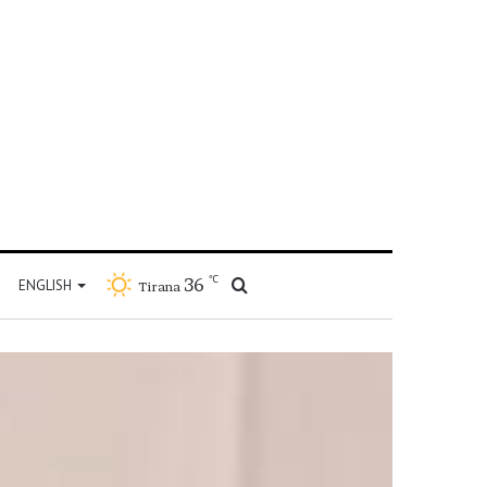
℃
36
Kërko
ENGLISH
Tirana
për