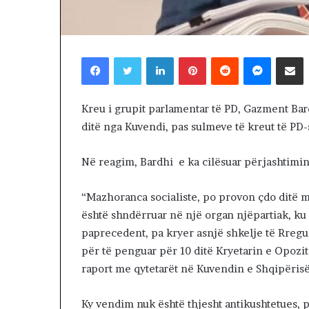
2 days më parë
T
NDARJA TERRIT
E
ARDHUR KOHA
R
JUGUN DHE VE
R
Facebook
Twitter
LinkedIn
Pinterest
Reddit
Messenger
Shpërndaj nëpërmjet Emailit
I
T
O
Kreu i grupit parlamentar të PD, Gazment Bar
R
ditë nga Kuvendi, pas sulmeve të kreut të PD-
I
A
L
Në reagim, Bardhi e ka cilësuar përjashtimi
E
.
“Mazhoranca socialiste, po provon çdo ditë m
A
është shndërruar në një organ njëpartiak, ku 
K
A
paprecedent, pa kryer asnjë shkelje të Rreg
A
për të penguar për 10 ditë Kryetarin e Opozitë
R
raport me qytetarët në Kuvendin e Shqipërisë
D
H
U
Ky vendim nuk është thjesht antikushtetues, 