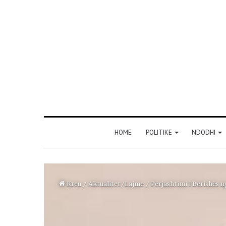
HOME
POLITIKE
NDODHI
Kreu
/
Aktualitet/Lajme
/
Përjashtimi i Berishës n