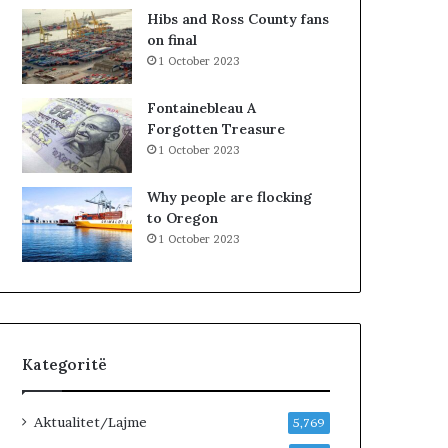
k
l
Hibs and Ross County fans
i
a
on final
m
1 October 2023
i
n
Fontainebleau A
!
Forgotten Treasure
1 October 2023
Why people are flocking
to Oregon
1 October 2023
Kategoritë
Aktualitet/Lajme
5,769