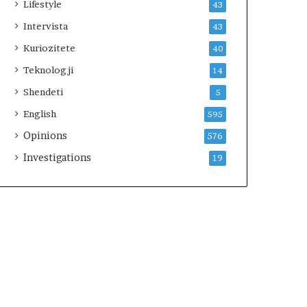
Lifestyle
43
Intervista
43
Kuriozitete
40
Teknologji
14
Shendeti
5
English
595
Opinions
576
Investigations
19