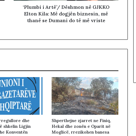
‘Plumbi i Artë’/ Dëshmon në GJKKO
Elton Kila: Më dogjën biznesin, më
thanë se Dumani do të më vriste
rregullore dhe
Shperthejne zjarret ne Finiq,
 shkelin Ligjin
Hekal dhe zonën e Oparit në
he Konventën
Moglicë, rrezikohen banesa