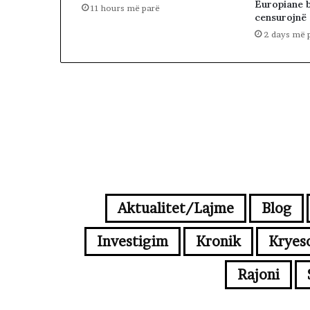
Europiane 
11 hours më parë
censurojnë
2 days më 
Aktualitet/Lajme
Blog
Investigim
Kronik
Kryes
Rajoni