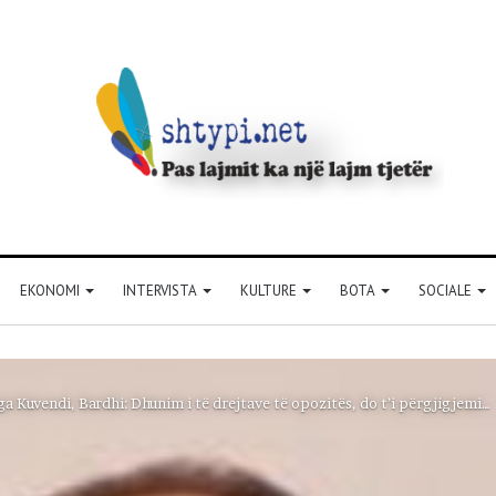
EKONOMI
INTERVISTA
KULTURE
BOTA
SOCIALE
ga Kuvendi, Bardhi: Dhunim i të drejtave të opozitës, do t’i përgjigjemi…