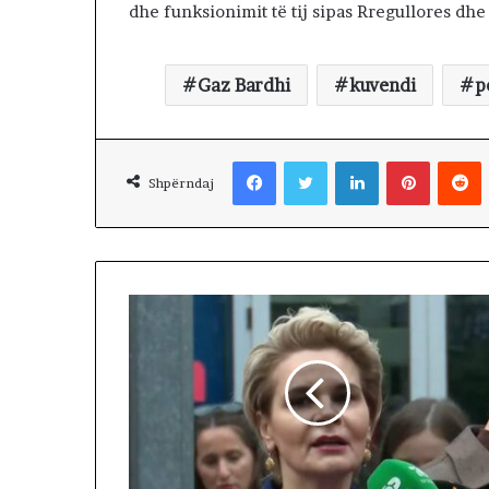
E
dhe funksionimit të tij sipas Rregullores dhe
V
E
R
Gaz Bardhi
kuvendi
p
I
U
N
Facebook
Twitter
LinkedIn
Pinterest
Reddit
?
Shpërndaj