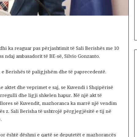
11 hours më parë
8
ORIALE. A KA
Dita e 68-të e protestës,
-
 TA ZHDUKIM
qytetarët marshojnë në rrugë
t
RIUN?
e Tiranës
ë
e
p
r
dhi ka reaguar pas përjashtimit të Sali Berishës me 10
o
ss ndaj ambasadorit të BE-së, Silvio Gonzanto.
t
e
s
n e Berishës të paligjshëm dhe të paprecedentë.
t
ë
e aktet dhe veprimet e saj, se Kuvendi i Shqipërisë
s
rregulli dhe ligji shkelen hapur. Në një akt të
,
q
ullores së Kuvendit, mazhoranca ka marrë një vendim
y
s z. Sali Berisha të ushtrojë përgjegjësitë e tij në
t
.
e
t
a
por është dëshmi e qartë se deputetët e mazhorancës