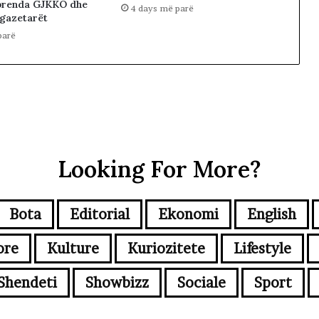
brenda GJKKO dhe
4 days më parë
 gazetarët
parë
Looking For More?
Bota
Editorial
Ekonomi
English
ore
Kulture
Kuriozitete
Lifestyle
Shendeti
Showbizz
Sociale
Sport