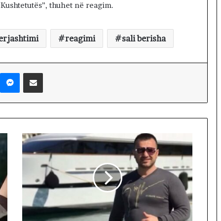
T
 Kushtetutës”, thuhet në reagim.
i
r
a
erjashtimi
reagimi
sali berisha
n
ë
s
Messenger
Shpërndaj nëpërmjet Emailit