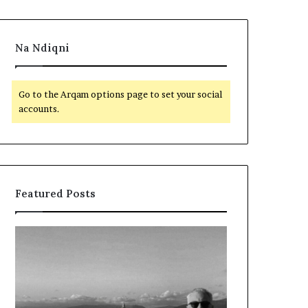
Na Ndiqni
Go to the Arqam options page to set your social
accounts.
Featured Posts
L
D
a
y
m
f
t
j
u
a
m
l