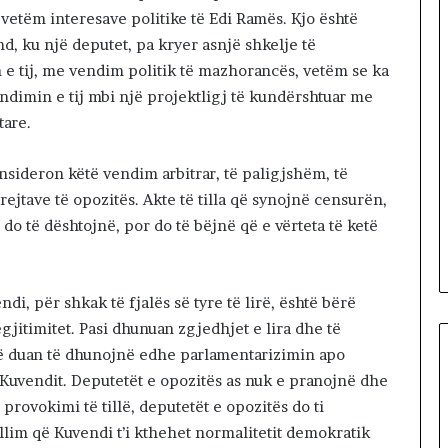
r
 vetëm interesave politike të Edi Ramës. Kjo është
ë
nd, ku një deputet, pa kryer asnjë shkelje të
t
 e tij, me vendim politik të mazhorancës, vetëm se ka
m
a
endimin e tij mbi një projektligj të kundërshtuar me
r
tare.
s
h
nsideron këtë vendim arbitrar, të paligjshëm, të
o
jtave të opozitës. Akte të tilla që synojnë censurën,
j
n
 do të dështojnë, por do të bëjnë që e vërteta të ketë
ë
n
ë
di, për shkak të fjalës së tyre të lirë, është bërë
r
r
jitimitet. Pasi dhunuan zgjedhjet e lira dhe të
u
që duan të dhunojnë edhe parlamentarizimin apo
g
 Kuvendit. Deputetët e opozitës as nuk e pranojnë dhe
ë
 provokimi të tillë, deputetët e opozitës do ti
t
e
im që Kuvendi t’i kthehet normalitetit demokratik