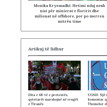
Monika Kryemadhi: Hetimi ndaj nesh
nisi për minierat e floririt dhe
milionat në offshore, por po merren
mitrën time
Artikuj të lidhur
Dita e 68-të e protestës,
UGSH: Një 
qytetarët marshojnë në rrugët
komentar që
e Tiranës
Themelor d