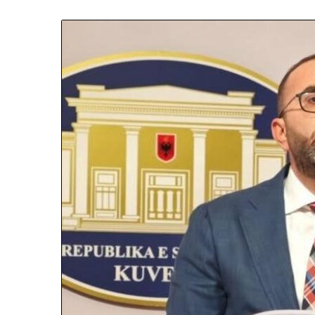
N
D
A
R
J
A