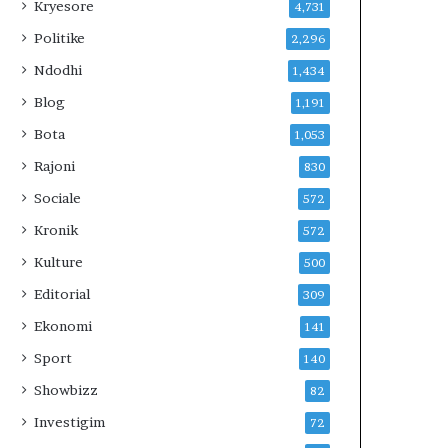
Kryesore
4,731
Politike
2,296
Ndodhi
1,434
Blog
1,191
Bota
1,053
Rajoni
830
Sociale
572
Kronik
572
Kulture
500
Editorial
309
Ekonomi
141
Sport
140
Showbizz
82
Investigim
72