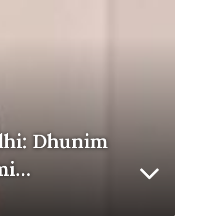
rdhi: Dhunim
emi…