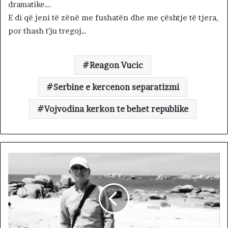
dramatike….
E di që jeni të zënë me fushatën dhe me çështje të tjera,
por thash t’ju tregoj…
Reagon Vucic
Serbine e kercenon separatizmi
Vojvodina kerkon te behet republike