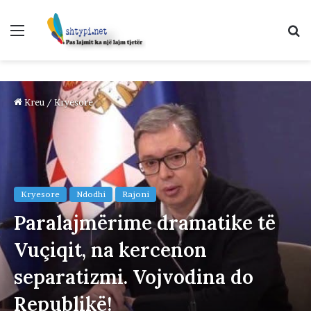
Menu
K
p
Kreu
/
Kryesore
Kryesore
Ndodhi
Rajoni
Paralajmërime dramatike të
Vuçiqit, na kercenon
separatizmi. Vojvodina do
Republikë!