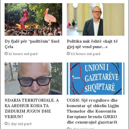
Dy fjalë për “paditësin” Suel
Politika nuk është «hajt të
Çela
gjej një vend pune…»
21 hours më parë
22 hours më parë
NDARJA TERRITORIALE. A
UGSH: Një rregullore dhe
KA ARDHUR KOHA TA
komentar që shkelin Ligjin
ZHDUKIM JUGUN DHE
Themelor dhe Konventën
VERIUN?
Europiane brenda GJKKO
dhe censurojnë gazetarët
1 day më parë