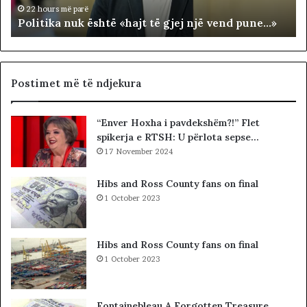
n
R
22 hours më parë
Politika nuk është «hajt të gjej një vend pune…»
u
R
k
I
ë
T
s
O
h
R
Postimet më të ndjekura
t
I
ë
A
“Enver Hoxha i pavdekshëm?!” Flet
«
L
spikerja e RTSH: U përlota sepse…
h
E
a
17 November 2024
.
j
A
t
K
Hibs and Ross County fans on final
t
A
1 October 2023
ë
A
g
R
j
D
Hibs and Ross County fans on final
e
H
1 October 2023
j
U
n
R
j
K
Fontainebleau A Forgotten Treasure