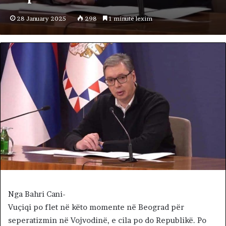
28 January 2025
298
1 minutë lexim
Nga Bahri Cani-
Vuçiqi po flet në këto momente në Beograd për
seperatizmin në Vojvodinë, e cila po do Republikë. Po