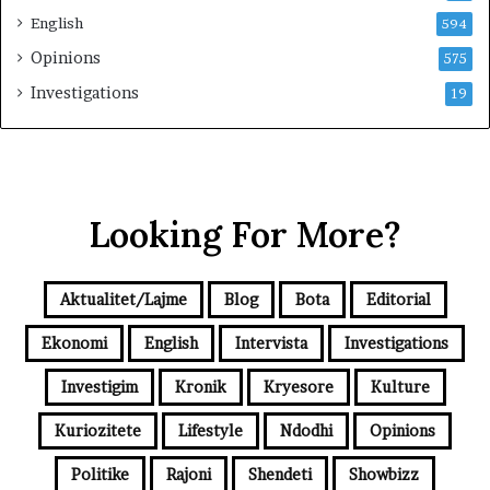
English
594
Opinions
575
Investigations
19
Looking For More?
Aktualitet/Lajme
Blog
Bota
Editorial
Ekonomi
English
Intervista
Investigations
Investigim
Kronik
Kryesore
Kulture
Kuriozitete
Lifestyle
Ndodhi
Opinions
Politike
Rajoni
Shendeti
Showbizz