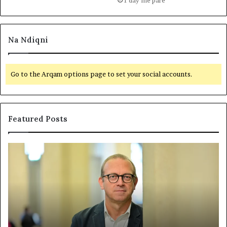
1 day më parë
Na Ndiqni
Go to the Arqam options page to set your social accounts.
Featured Posts
P
N
o
D
l
A
i
R
t
J
i
A
k
T
a
E