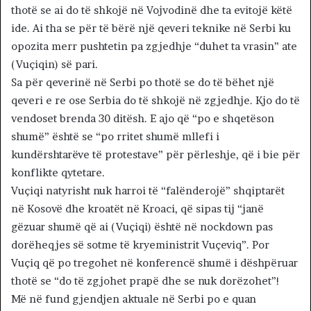
thotë se ai do të shkojë në Vojvodinë dhe ta evitojë këtë
ide. Ai tha se për të bërë një qeveri teknike në Serbi ku
opozita merr pushtetin pa zgjedhje “duhet ta vrasin” ate
(Vuçiqin) së pari.
Sa për qeverinë në Serbi po thotë se do të bëhet një
qeveri e re ose Serbia do të shkojë në zgjedhje. Kjo do të
vendoset brenda 30 ditësh. E ajo që “po e shqetëson
shumë” është se “po rritet shumë mllefi i
kundërshtarëve të protestave” për përleshje, që i bie për
konflikte qytetare.
Vuçiqi natyrisht nuk harroi të “falënderojë” shqiptarët
në Kosovë dhe kroatët në Kroaci, që sipas tij “janë
gëzuar shumë që ai (Vuçiqi) është në nockdown pas
dorëheqjes së sotme të kryeministrit Vuçeviq”. Por
Vuçiq që po tregohet në konferencë shumë i dëshpëruar
thotë se “do të zgjohet prapë dhe se nuk dorëzohet”!
Më në fund gjendjen aktuale në Serbi po e quan