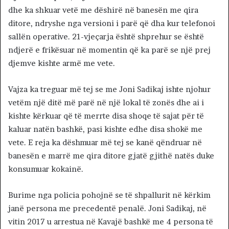
dhe ka shkuar vetë me dëshirë në banesën me qira
ditore, ndryshe nga versioni i parë që dha kur telefonoi
sallën operative. 21-vjeçarja është shprehur se është
ndjerë e frikësuar në momentin që ka parë se një prej
djemve kishte armë me vete.
Vajza ka treguar më tej se me Joni Sadikaj ishte njohur
vetëm një ditë më parë në një lokal të zonës dhe ai i
kishte kërkuar që të merrte disa shoqe të sajat për të
kaluar natën bashkë, pasi kishte edhe disa shokë me
vete. E reja ka dëshmuar më tej se kanë qëndruar në
banesën e marrë me qira ditore gjatë gjithë natës duke
konsumuar kokainë.
Burime nga policia pohojnë se të shpallurit në kërkim
janë persona me precedentë penalë. Joni Sadikaj, në
vitin 2017 u arrestua në Kavajë bashkë me 4 persona të