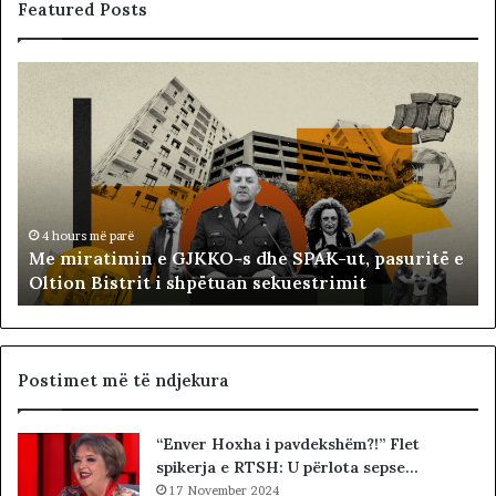
Featured Posts
M
B
e
a
m
l
i
l
r
i
a
s
t
t
i
ë
4 hours më parë
Me miratimin e GJKKO-s dhe SPAK-ut, pasuritë e
m
t
Oltion Bistrit i shpëtuan sekuestrimit
i
s
n
o
e
c
G
i
J
a
Postimet më të ndjekura
K
l
K
i
“Enver Hoxha i pavdekshëm?!” Flet
O
s
spikerja e RTSH: U përlota sepse…
-
t
s
17 November 2024
s