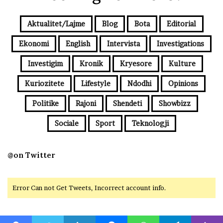
Aktualitet/Lajme
Blog
Bota
Editorial
Ekonomi
English
Intervista
Investigations
Investigim
Kronik
Kryesore
Kulture
Kuriozitete
Lifestyle
Ndodhi
Opinions
Politike
Rajoni
Shendeti
Showbizz
Sociale
Sport
Teknologji
@on Twitter
Error Can not Get Tweets, Incorrect account info.