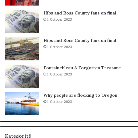
d
i
h
b
Hibs and Ross County fans on final
e
a
1 October 2023
S
r
P
c
A
o
Hibs and Ross County fans on final
K
l
1 October 2023
-
e
u
t
t
ë
Fontainebleau A Forgotten Treasure
,
s
1 October 2023
p
h
a
k
s
o
Why people are flocking to Oregon
u
d
1 October 2023
r
r
i
a
t
n
ë
e
e
O
Kategoritë