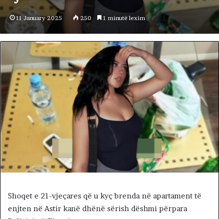
11 January 2025
250
1 minutë lexim
Shoqet e 21-vjeçares që u kyç brenda në apartament të
enjten në Astir kanë dhënë sërish dëshmi përpara