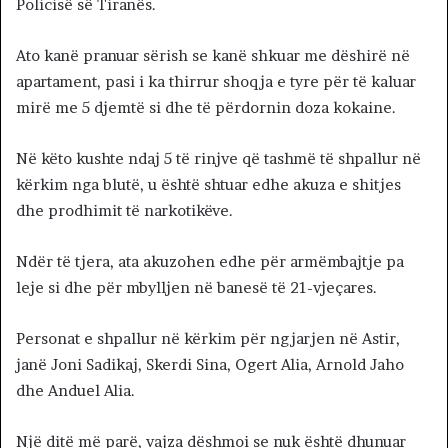
Policisë së Tiranës.
Ato kanë pranuar sërish se kanë shkuar me dëshirë në
apartament, pasi i ka thirrur shoqja e tyre për të kaluar
mirë me 5 djemtë si dhe të përdornin doza kokaine.
Në këto kushte ndaj 5 të rinjve që tashmë të shpallur në
kërkim nga blutë, u është shtuar edhe akuza e shitjes
dhe prodhimit të narkotikëve.
Ndër të tjera, ata akuzohen edhe për armëmbajtje pa
leje si dhe për mbylljen në banesë të 21-vjeçares.
Personat e shpallur në kërkim për ngjarjen në Astir,
janë Joni Sadikaj, Skerdi Sina, Ogert Alia, Arnold Jaho
dhe Anduel Alia.
Një ditë më parë, vajza dëshmoi se nuk është dhunuar