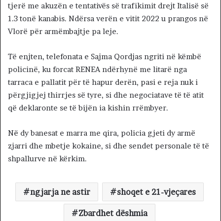
tjerë me akuzën e tentativës së trafikimit drejt Italisë së
1.3 tonë kanabis. Ndërsa verën e vitit 2022 u prangos në
Vlorë për armëmbajtje pa leje.
Të enjten, telefonata e Sajma Qordjas ngriti në këmbë
policinë, ku forcat RENEA ndërhynë me litarë nga
tarraca e pallatit për të hapur derën, pasi e reja nuk i
përgjigjej thirrjes së tyre, si dhe negociatave të të atit
që deklaronte se të bijën ia kishin rrëmbyer.
Në dy banesat e marra me qira, policia gjeti dy armë
zjarri dhe mbetje kokaine, si dhe sendet personale të të
shpallurve në kërkim.
ngjarja ne astir
shoqet e 21-vjeçares
Zbardhet dëshmia