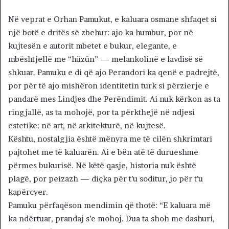
Në veprat e Orhan Pamukut, e kaluara osmane shfaqet si
një botë e dritës së zbehur: ajo ka humbur, por në
kujtesën e autorit mbetet e bukur, elegante, e
mbështjellë me “hüzün” — melankolinë e lavdisë së
shkuar. Pamuku e di që ajo Perandori ka qenë e padrejtë,
por për të ajo mishëron identitetin turk si përzierje e
pandarë mes Lindjes dhe Perëndimit. Ai nuk kërkon as ta
ringjallë, as ta mohojë, por ta përkthejë në ndjesi
estetike: në art, në arkitekturë, në kujtesë.
Kështu, nostalgjia është mënyra me të cilën shkrimtari
pajtohet me të kaluarën. Ai e bën atë të durueshme
përmes bukurisë. Në këtë qasje, historia nuk është
plagë, por peizazh — diçka për t’u soditur, jo për t’u
kapërcyer.
Pamuku përfaqëson mendimin që thotë: “E kaluara më
ka ndërtuar, prandaj s’e mohoj. Dua ta shoh me dashuri,