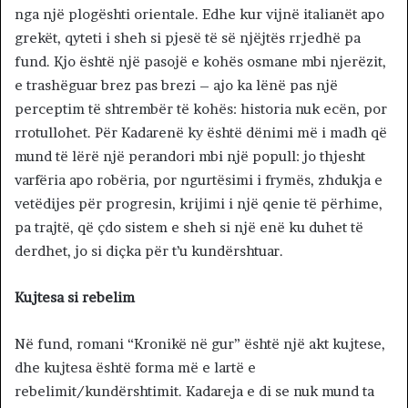
nga një plogështi orientale. Edhe kur vijnë italianët apo
grekët, qyteti i sheh si pjesë të së njëjtës rrjedhë pa
fund. Kjo është një pasojë e kohës osmane mbi njerëzit,
e trashëguar brez pas brezi – ajo ka lënë pas një
perceptim të shtrembër të kohës: historia nuk ecën, por
rrotullohet. Për Kadarenë ky është dënimi më i madh që
mund të lërë një perandori mbi një popull: jo thjesht
varfëria apo robëria, por ngurtësimi i frymës, zhdukja e
vetëdijes për progresin, krijimi i një qenie të përhime,
pa trajtë, që çdo sistem e sheh si një enë ku duhet të
derdhet, jo si diçka për t’u kundërshtuar.
Kujtesa si rebelim
Në fund, romani “Kronikë në gur” është një akt kujtese,
dhe kujtesa është forma më e lartë e
rebelimit/kundërshtimit. Kadareja e di se nuk mund ta