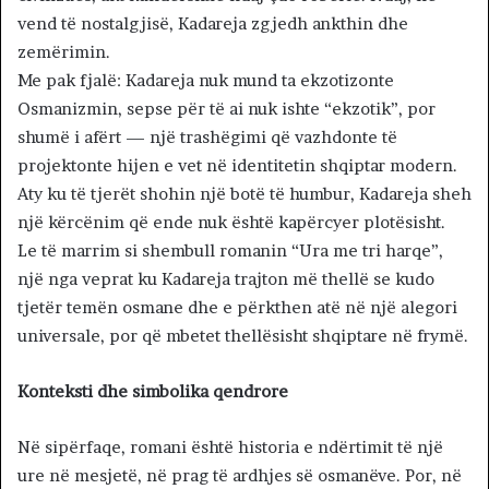
vend të nostalgjisë, Kadareja zgjedh ankthin dhe
zemërimin.
Me pak fjalë: Kadareja nuk mund ta ekzotizonte
Osmanizmin, sepse për të ai nuk ishte “ekzotik”, por
shumë i afërt — një trashëgimi që vazhdonte të
projektonte hijen e vet në identitetin shqiptar modern.
Aty ku të tjerët shohin një botë të humbur, Kadareja sheh
një kërcënim që ende nuk është kapërcyer plotësisht.
Le të marrim si shembull romanin “Ura me tri harqe”,
një nga veprat ku Kadareja trajton më thellë se kudo
tjetër temën osmane dhe e përkthen atë në një alegori
universale, por që mbetet thellësisht shqiptare në frymë.
Konteksti dhe simbolika qendrore
Në sipërfaqe, romani është historia e ndërtimit të një
ure në mesjetë, në prag të ardhjes së osmanëve. Por, në