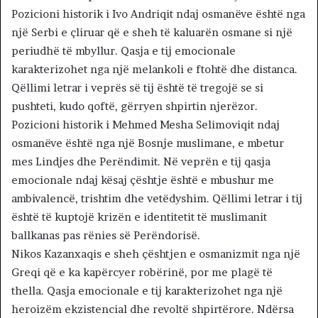
Pozicioni historik i Ivo Andriqit ndaj osmanëve është nga
një Serbi e çliruar që e sheh të kaluarën osmane si një
periudhë të mbyllur. Qasja e tij emocionale
karakterizohet nga një melankoli e ftohtë dhe distanca.
Qëllimi letrar i veprës së tij është të tregojë se si
pushteti, kudo qoftë, gërryen shpirtin njerëzor.
Pozicioni historik i Mehmed Mesha Selimoviqit ndaj
osmanëve është nga një Bosnje muslimane, e mbetur
mes Lindjes dhe Perëndimit. Në veprën e tij qasja
emocionale ndaj kësaj çështje është e mbushur me
ambivalencë, trishtim dhe vetëdyshim. Qëllimi letrar i tij
është të kuptojë krizën e identitetit të muslimanit
ballkanas pas rënies së Perëndorisë.
Nikos Kazanxaqis e sheh çështjen e osmanizmit nga një
Greqi që e ka kapërcyer robërinë, por me plagë të
thella. Qasja emocionale e tij karakterizohet nga një
heroizëm ekzistencial dhe revoltë shpirtërore. Ndërsa