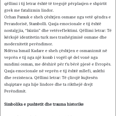
qëllimi i tij letrar është të tregojë përplasjen e shpirtit
grek me fatalizmin lindor.
Orhan Pamuk e sheh çështjen osmane nga vetë qëndra e
Perandorisë, Stambolli. Qasja emocionale e tij është
nostalgjia, “hüzün” dhe vetëreflektimi. Qëllimi letrar: Të
kërkojë identitetin turk mes trashëgimisë osmane dhe
modernitetit perëndimor.
Ndërsa Ismail Kadare e sheh çështjen e osmanizmit në
veprën e tij nga një komb i vogël që del vonë nga
sundimi osman, me dëshirë për t’u bërë pjesë e Evropës.
Qasja emocionale në veprën e tij është mllefi, ankthi
dhe rezistenca. Qëllimi letrar: Të çlirojë kujtesën
shqiptare nga hije lindore dhe ta rikthejë drejt
Perëndimit.
Simbolika e pushtetit dhe trauma historike