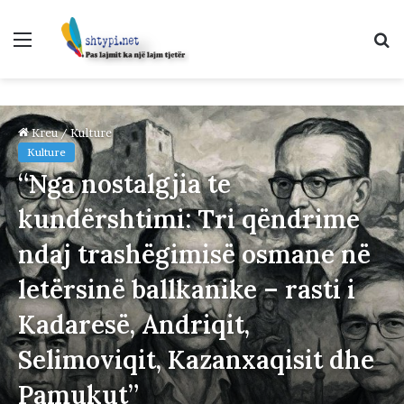
Menu
K
p
Kreu
/
Kulture
Kulture
“Nga nostalgjia te
kundërshtimi: Tri qëndrime
ndaj trashëgimisë osmane në
letërsinë ballkanike – rasti i
Kadaresë, Andriqit,
Selimoviqit, Kazanxaqisit dhe
Pamukut”