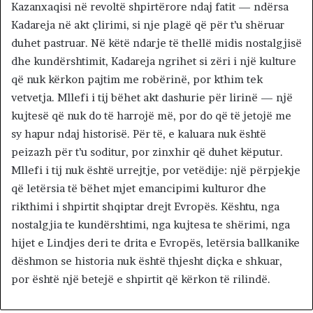
Kazanxaqisi në revoltë shpirtërore ndaj fatit — ndërsa
Kadareja në akt çlirimi, si nje plagë që për t’u shëruar
duhet pastruar. Në këtë ndarje të thellë midis nostalgjisë
dhe kundërshtimit, Kadareja ngrihet si zëri i një kulture
që nuk kërkon pajtim me robërinë, por kthim tek
vetvetja. Mllefi i tij bëhet akt dashurie për lirinë — një
kujtesë që nuk do të harrojë më, por do që të jetojë me
sy hapur ndaj historisë. Për të, e kaluara nuk është
peizazh për t’u soditur, por zinxhir që duhet këputur.
Mllefi i tij nuk është urrejtje, por vetëdije: një përpjekje
që letërsia të bëhet mjet emancipimi kulturor dhe
rikthimi i shpirtit shqiptar drejt Evropës. Kështu, nga
nostalgjia te kundërshtimi, nga kujtesa te shërimi, nga
hijet e Lindjes deri te drita e Evropës, letërsia ballkanike
dëshmon se historia nuk është thjesht diçka e shkuar,
por është një betejë e shpirtit që kërkon të rilindë.