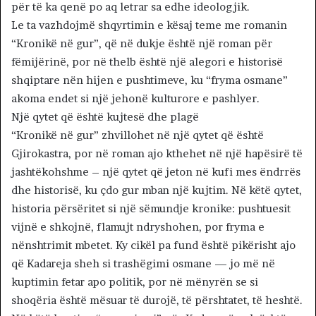
për të ka qenë po aq letrar sa edhe ideologjik.
Le ta vazhdojmë shqyrtimin e kësaj teme me romanin
“Kronikë në gur”, që në dukje është një roman për
fëmijërinë, por në thelb është një alegori e historisë
shqiptare nën hijen e pushtimeve, ku “fryma osmane”
akoma endet si një jehonë kulturore e pashlyer.
Një qytet që është kujtesë dhe plagë
“Kronikë në gur” zhvillohet në një qytet që është
Gjirokastra, por në roman ajo kthehet në një hapësirë të
jashtëkohshme – një qytet që jeton në kufi mes ëndrrës
dhe historisë, ku çdo gur mban një kujtim. Në këtë qytet,
historia përsëritet si një sëmundje kronike: pushtuesit
vijnë e shkojnë, flamujt ndryshohen, por fryma e
nënshtrimit mbetet. Ky cikël pa fund është pikërisht ajo
që Kadareja sheh si trashëgimi osmane — jo më në
kuptimin fetar apo politik, por në mënyrën se si
shoqëria është mësuar të durojë, të përshtatet, të heshtë.