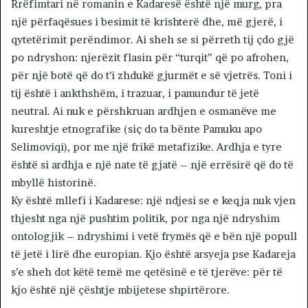
Rrëfimtari në romanin e Kadaresë është një murg, pra
një përfaqësues i besimit të krishterë dhe, më gjerë, i
qytetërimit perëndimor. Ai sheh se si përreth tij çdo gjë
po ndryshon: njerëzit flasin për “turqit” që po afrohen,
për një botë që do t’i zhdukë gjurmët e së vjetrës. Toni i
tij është i ankthshëm, i trazuar, i pamundur të jetë
neutral. Ai nuk e përshkruan ardhjen e osmanëve me
kureshtje etnografike (siç do ta bënte Pamuku apo
Selimoviqi), por me një frikë metafizike. Ardhja e tyre
është si ardhja e një nate të gjatë – një errësirë që do të
mbyllë historinë.
Ky është mllefi i Kadarese: një ndjesi se e keqja nuk vjen
thjesht nga një pushtim politik, por nga një ndryshim
ontologjik – ndryshimi i vetë frymës që e bën një popull
të jetë i lirë dhe europian. Kjo është arsyeja pse Kadareja
s’e sheh dot këtë temë me qetësinë e të tjerëve: për të
kjo është një çështje mbijetese shpirtërore.