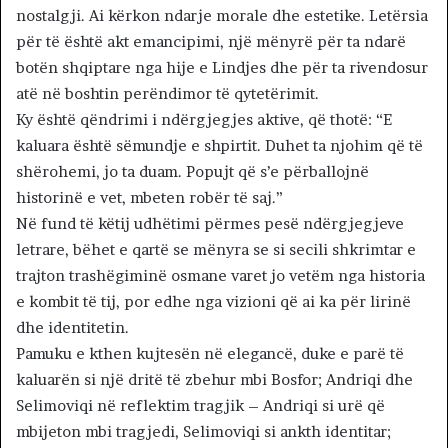
nostalgji. Ai kërkon ndarje morale dhe estetike. Letërsia
për të është akt emancipimi, një mënyrë për ta ndarë
botën shqiptare nga hije e Lindjes dhe për ta rivendosur
atë në boshtin perëndimor të qytetërimit.
Ky është qëndrimi i ndërgjegjes aktive, që thotë: “E
kaluara është sëmundje e shpirtit. Duhet ta njohim që të
shërohemi, jo ta duam. Popujt që s’e përballojnë
historinë e vet, mbeten robër të saj.”
Në fund të këtij udhëtimi përmes pesë ndërgjegjeve
letrare, bëhet e qartë se mënyra se si secili shkrimtar e
trajton trashëgiminë osmane varet jo vetëm nga historia
e kombit të tij, por edhe nga vizioni që ai ka për lirinë
dhe identitetin.
Pamuku e kthen kujtesën në elegancë, duke e parë të
kaluarën si një dritë të zbehur mbi Bosfor; Andriqi dhe
Selimoviqi në reflektim tragjik – Andriqi si urë që
mbijeton mbi tragjedi, Selimoviqi si ankth identitar;