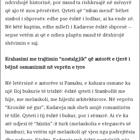
ndryshojë historinë, por mund ta rishkruajë në mënyrë
që ajo të mos përsëritet. Qyteti që “mban mend” bëhet
simbol i shpresës: edhe pse është i lodhur, ai ka ende zë.
Në këtë kuptim, edhe mllefi i Kadarese është shpresë –
sepse vetëm ai që e ndien plagën mund të dëshirojë
shërimin e saj.
Krahasimi me trajtimin “nostalgjik” që autorët e tjerë i
bëjnë osmanizmit në veprën e tyre
Në letërsinë e autorëve si Pamuku, e kaluara osmane ka
një lloj bukurie të trishtë: është qyteti i Stambollit me
hije, me melankoli, me hijeshi arkitekturore. Në veprën
“Kronikë në gur”, Kadareja nuk sheh asnjë romantizëm
të tillë. Qyteti i tij është i bukur, por i sëmurë. Ai s’e ka
atë ndjesi të “hüzün”-it turk (melankolia e elegancës së
humbur); ka vetëm një melankoli që vjen nga padrejtësia
dhe pafuqia. Kështu, Kadareja nuk është nostalgjik për