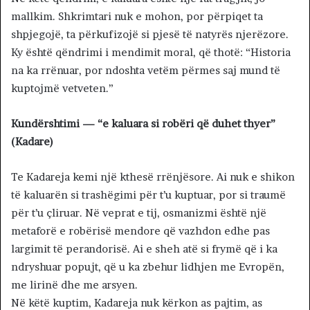
mallkim. Shkrimtari nuk e mohon, por përpiqet ta
shpjegojë, ta përkufizojë si pjesë të natyrës njerëzore.
Ky është qëndrimi i mendimit moral, që thotë: “Historia
na ka rrënuar, por ndoshta vetëm përmes saj mund të
kuptojmë vetveten.”
Kundërshtimi — “e kaluara si robëri që duhet thyer”
(Kadare)
Te Kadareja kemi një kthesë rrënjësore. Ai nuk e shikon
të kaluarën si trashëgimi për t’u kuptuar, por si traumë
për t’u çliruar. Në veprat e tij, osmanizmi është një
metaforë e robërisë mendore që vazhdon edhe pas
largimit të perandorisë. Ai e sheh atë si frymë që i ka
ndryshuar popujt, që u ka zbehur lidhjen me Evropën,
me lirinë dhe me arsyen.
Në këtë kuptim, Kadareja nuk kërkon as pajtim, as