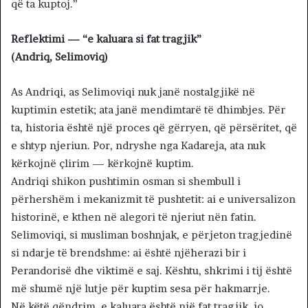
që ta kuptoj.”
Reflektimi — “e kaluara si fat tragjik”
(Andriq, Selimoviq)
As Andriqi, as Selimoviqi nuk janë nostalgjikë në
kuptimin estetik; ata janë mendimtarë të dhimbjes. Për
ta, historia është një proces që gërryen, që përsëritet, që
e shtyp njeriun. Por, ndryshe nga Kadareja, ata nuk
kërkojnë çlirim — kërkojnë kuptim.
Andriqi shikon pushtimin osman si shembull i
përhershëm i mekanizmit të pushtetit: ai e universalizon
historinë, e kthen në alegori të njeriut nën fatin.
Selimoviqi, si musliman boshnjak, e përjeton tragjedinë
si ndarje të brendshme: ai është njëherazi bir i
Perandorisë dhe viktimë e saj. Kështu, shkrimi i tij është
më shumë një lutje për kuptim sesa për hakmarrje.
Në këtë qëndrim, e kaluara është një fat tragjik, jo