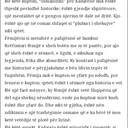
Në këtë kuptim, “osmanizmi” për Kadarenë nuk është
thjesht periudhë historike; është gjendje shpirtërore,
një mentalitet që e pengon njeriun të dalë në dritë. Kjo
është ajo që në roman shfaqet si “pluhuri i shekujve”
mbi qytet.
Fëmijëria si metaforë e pafajësisë së humbur
Rrëfimtari fëmijë e sheh botën me sy të pastër, por ajo
që sheh është e sëmurë, e ligsht, e mbuluar nga
legjenda, frika dhe absurditeti. Ky kontrast i pafajësisë
me historinë e përgjakshme e bën librin tepër të
fuqishëm. Fëmija nuk e kupton se çfarë po ndodh, por
lexuesi e kupton: qyteti është i sëmurë nga historia e vet.
Në një farë mënyre, ky fëmijë është vetë Shqipëria që
del nga shekuj nënshtrimi, ende pa kuptuar mirë kush
është dhe çfarë do. Dhe mbi të gjitha, është nën
ndikimin e një trashëgimie osmane që e ka bërë të mos
ketë vetëdije të plotë për lirinë.
Në këtë aspekt, Kadareja është mizorisht i sinqertë: ai