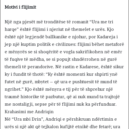
Motivi i flijimit
Një nga pjesët më tronditëse të romanit “Ura me tri
harqe” është flijimi i njeriut në themelet e urës. Kjo
është një legjendë ballkanike e njohur, por Kadareja i
jep një kuptim politik e civilizues: flijimi bëhet metaforë
e mënyrës se si shoqëritë e vogla sakrifikohen në emër
të fuqive të mëdha, se si popujt shndërrohen në gurë
themeli të perandorive. Në rastin e Kadarese, është sikur
ky i fundit të thotë: “Ky është momenti kur shpirti ynë
futet në gurë, mbytet – që ura e pushtuesit të mund të
ngrihet.” Kjo është mënyra e tij për të shprehur një
traumë historike të pazbutur, që ai nuk mund ta trajtojë
me nostaligji, sepse për të flijimi nuk ka përfunduar.
Krahasimi me Andriqin
Në “Ura mbi Drin”, Andriqi e përshkruan ndërtimin e
urës si një akt që tejkalon kufijtë etnikë dhe fetarë; ura