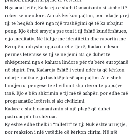
Nga ana tjetër, Kadareja e sheh Osmanizmin si simbol të
robërisë mendore. Ai nuk kërkon pajtim, por ndarje prej
tij: të heqësh dorë nga një trashëgimi që të ka mbajtur
peng. Kjo është arsyeja pse toni i tij është kundërshtues,
e jo meditativ. Në lidhje me identitetin dhe raportin me
Evropën, ndryshe nga autorët e tjerë, Kadare cilëson
përmes letërsisë së tij se ne jemi ata që duhet të
shkëputemi nga e kaluara lindore për t’u bërë europianë
në shpirt. Pra, Kadareja është i vetmi ndër ta që kërkon
ndarje radikale, jo bashkëjetesë apo pajtim. Ai e sheh
Lindjen si pengesë të zhvillimit shpirtëror të popujve
tanë. Kjo e bën shkrimin e tij më të ashpër, por edhe më
programatik: letërsia si akt civilizimi.
Kadare e sheh osmanizmin si një plagë që duhet
pastruar për t’u shëruar.
Ky është edhe thelbi i “mllefit” të tij: Nuk është urrejtje,
por reaksion i një vetëdije që kërkon çlirim. Në një