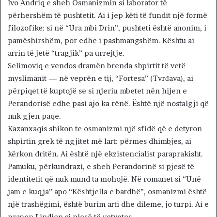
Ivo Andriq e sheh Osmanizmin si laborator të
përhershëm të pushtetit. Ai i jep këti të fundit një formë
filozofike: si në “Ura mbi Drin”, pushteti është anonim, i
pamëshirshëm, por edhe i pashmangshëm. Kështu ai
arrin të jetë “tragjik” pa urrejtje.
Selimoviq e vendos dramën brenda shpirtit të vetë
myslimanit — në veprën e tij, “Fortesa” (Tvrđava), ai
përpiqet të kuptojë se si njeriu mbetet nën hijen e
Perandorisë edhe pasi ajo ka rënë. Është një nostalgji që
nuk gjen paqe.
Kazanxaqis shikon te osmanizmi një sfidë që e detyron
shpirtin grek të ngjitet më lart: përmes dhimbjes, ai
kërkon dritën. Ai është një ekzistencialist paraprakisht.
Pamuku, përkundrazi, e sheh Perandorinë si pjesë të
identitetit që nuk mund ta mohojë. Në romanet si “Unë
jam e kuqja” apo “Kështjella e bardhë”, osmanizmi është
një trashëgimi, është burim arti dhe dileme, jo turpi. Ai e
pranon Lindjen si pjesë të vetvetes.