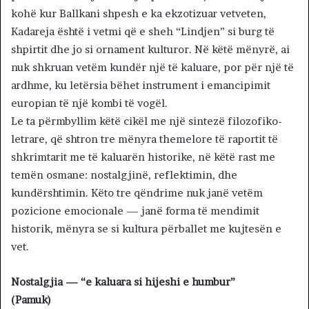
kohë kur Ballkani shpesh e ka ekzotizuar vetveten,
Kadareja është i vetmi që e sheh “Lindjen” si burg të
shpirtit dhe jo si ornament kulturor. Në këtë mënyrë, ai
nuk shkruan vetëm kundër një të kaluare, por për një të
ardhme, ku letërsia bëhet instrument i emancipimit
europian të një kombi të vogël.
Le ta përmbyllim këtë cikël me një sintezë filozofiko-
letrare, që shtron tre mënyra themelore të raportit të
shkrimtarit me të kaluarën historike, në këtë rast me
temën osmane: nostalgjinë, reflektimin, dhe
kundërshtimin. Këto tre qëndrime nuk janë vetëm
pozicione emocionale — janë forma të mendimit
historik, mënyra se si kultura përballet me kujtesën e
vet.
Nostalgjia — “e kaluara si hijeshi e humbur”
(Pamuk)