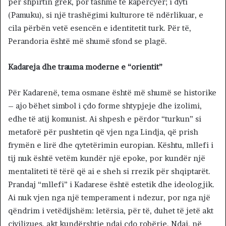
për shpirtin grek, por tashmë të kapërcyer; i dyti
(Pamuku), si një trashëgimi kulturore të ndërlikuar, e
cila përbën vetë esencën e identitetit turk. Për të,
Perandoria është më shumë sfond se plagë.
Kadareja dhe trauma moderne e “orientit”
Për Kadarenë, tema osmane është më shumë se historike
– ajo bëhet simbol i çdo forme shtypjeje dhe izolimi,
edhe të atij komunist. Ai shpesh e përdor “turkun” si
metaforë për pushtetin që vjen nga Lindja, që prish
frymën e lirë dhe qytetërimin europian. Kështu, mllefi i
tij nuk është vetëm kundër një epoke, por kundër një
mentaliteti të tërë që ai e sheh si rrezik për shqiptarët.
Prandaj “mllefi” i Kadarese është estetik dhe ideologjik.
Ai nuk vjen nga një temperament i ndezur, por nga një
qëndrim i vetëdijshëm: letërsia, për të, duhet të jetë akt
civilizues, akt kundërshtie ndaj çdo robërie. Ndaj, në