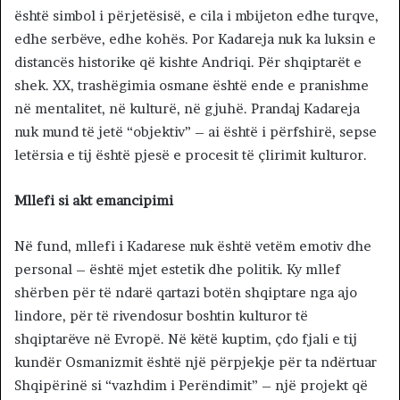
është simbol i përjetësisë, e cila i mbijeton edhe turqve,
edhe serbëve, edhe kohës. Por Kadareja nuk ka luksin e
distancës historike që kishte Andriqi. Për shqiptarët e
shek. XX, trashëgimia osmane është ende e pranishme
në mentalitet, në kulturë, në gjuhë. Prandaj Kadareja
nuk mund të jetë “objektiv” – ai është i përfshirë, sepse
letërsia e tij është pjesë e procesit të çlirimit kulturor.
Mllefi si akt emancipimi
Në fund, mllefi i Kadarese nuk është vetëm emotiv dhe
personal – është mjet estetik dhe politik. Ky mllef
shërben për të ndarë qartazi botën shqiptare nga ajo
lindore, për të rivendosur boshtin kulturor të
shqiptarëve në Evropë. Në këtë kuptim, çdo fjali e tij
kundër Osmanizmit është një përpjekje për ta ndërtuar
Shqipërinë si “vazhdim i Perëndimit” – një projekt që