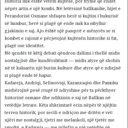
Historia nuk është vetëm kujtesë, por frymë që endet
nëpër artin e një kombi. Në letërsinë ballkanike, hijet e
Perandorisë Osmane shfaqen herë si kujtim i bukurisë
së humbur, herë si plagë që ende nuk ka mbyllur
gjakimin e saj. Ajo është një pasqyrë e mënyrës se si
kombet e rajonit e përjetojnë kujtesën historike si fat,
plagë ose identitet.
Në qendër të këtij debati qëndron dallimi i thellë midis
nostalgjisë dhe kundërshtimit — midis atyre që shohin
në të kaluarën një burim kulture dhe atyre që e ndiejnë
si plagë ende të hapur.
Kadareja, Andriqi, Selimoviqi, Kazanxaqisi dhe Pamuku
mishërojnë pesë rrugë të ndryshme për ta përkthyer
historinë osmane dhe ndikimin e saj në Ballkan në
vetëdije letrare. Këta shkrimtarë ecin nëpër të njëjtin
terren historik, por secili e ndriçon me dritën e vet:
njëri me nostalgji, tjetri me melankoli, një tjetër me
revoltë, e Kadareja — me mllefin e një vetëdije që