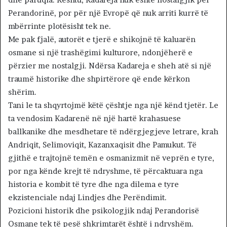
Perandorinë, por për një Evropë që nuk arriti kurrë të
mbërrinte plotësisht tek ne.
Me pak fjalë, autorët e tjerë e shikojnë të kaluarën
osmane si një trashëgimi kulturore, ndonjëherë e
përzier me nostalgji. Ndërsa Kadareja e sheh atë si një
traumë historike dhe shpirtërore që ende kërkon
shërim.
Tani le ta shqyrtojmë këtë çështje nga një kënd tjetër. Le
ta vendosim Kadarenë në një hartë krahasuese
ballkanike dhe mesdhetare të ndërgjegjeve letrare, krah
Andriqit, Selimoviqit, Kazanxaqisit dhe Pamukut. Të
gjithë e trajtojnë temën e osmanizmit në veprën e tyre,
por nga kënde krejt të ndryshme, të përcaktuara nga
historia e kombit të tyre dhe nga dilema e tyre
ekzistenciale ndaj Lindjes dhe Perëndimit.
Pozicioni historik dhe psikologjik ndaj Perandorisë
Osmane tek të pesë shkrimtarët është i ndryshëm.