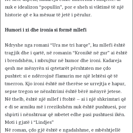
nuk e idealizon “popullin”, por e sheh si viktimë të një
historie që e ka mësuar të jetë i përulur.
Humori i zi dhe ironia si formë mllefi
Ndryshe nga romani “Ura me tri harqe”, ku mllefi është
tragjik dhe i qartë, në romanin “Kronikë në gur” ai është
i brendshëm, i mbrujtur në humor dhe ironi. Kadareja
qesh me mënyrën si qytetarët përshtaten me çdo
pushtet: si e ndërrojnë flamurin me një lehtësi që të
tmerron. Kjo ironi është më therëse se urrejtja e hapur,
sepse tregon se nënshtrimi është bërë mënyrë jetese.
Në thelb, është një mllef i ftohtë – ai i një shkrimtari që
e di se armiku më i rrezikshëm nuk është pushtuesi, por
shpirti i nënshtruar që mbetet edhe pasi pushtuesi ikën.
Moti i gjatë i “Lindjes”
Në roman, çdo gjë është e ngadalshme, e mbështjellë