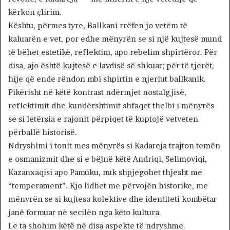
kërkon çlirim.
Kështu, përmes tyre, Ballkani rrëfen jo vetëm të
kaluarën e vet, por edhe mënyrën se si një kujtesë mund
të bëhet estetikë, reflektim, apo rebelim shpirtëror. Për
disa, ajo është kujtesë e lavdisë së shkuar; për të tjerët,
hije që ende rëndon mbi shpirtin e njeriut ballkanik.
Pikërisht në këtë kontrast ndërmjet nostalgjisë,
reflektimit dhe kundërshtimit shfaqet thelbi i mënyrës
se si letërsia e rajonit përpiqet të kuptojë vetveten
përballë historisë.
Ndryshimi i tonit mes mënyrës si Kadareja trajton temën
e osmanizmit dhe si e bëjnë këtë Andriqi, Selimoviqi,
Kazanxaqisi apo Pamuku, nuk shpjegohet thjesht me
“temperament”. Kjo lidhet me përvojën historike, me
mënyrën se si kujtesa kolektive dhe identiteti kombëtar
janë formuar në secilën nga këto kultura.
Le ta shohim këtë në disa aspekte të ndryshme.