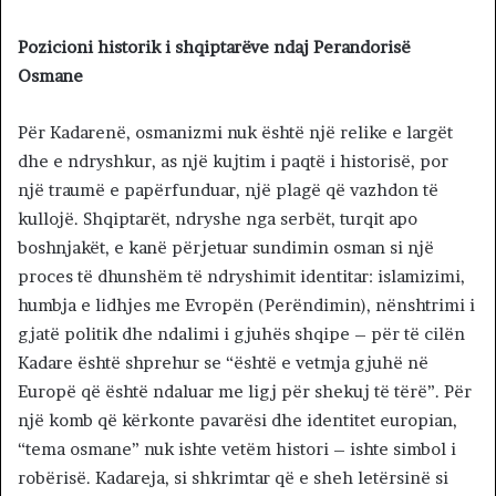
Pozicioni historik i shqiptarëve ndaj Perandorisë
Osmane
Për Kadarenë, osmanizmi nuk është një relike e largët
dhe e ndryshkur, as një kujtim i paqtë i historisë, por
një traumë e papërfunduar, një plagë që vazhdon të
kullojë. Shqiptarët, ndryshe nga serbët, turqit apo
boshnjakët, e kanë përjetuar sundimin osman si një
proces të dhunshëm të ndryshimit identitar: islamizimi,
humbja e lidhjes me Evropën (Perëndimin), nënshtrimi i
gjatë politik dhe ndalimi i gjuhës shqipe – për të cilën
Kadare është shprehur se “është e vetmja gjuhë në
Europë që është ndaluar me ligj për shekuj të tërë”. Për
një komb që kërkonte pavarësi dhe identitet europian,
“tema osmane” nuk ishte vetëm histori – ishte simbol i
robërisë. Kadareja, si shkrimtar që e sheh letërsinë si