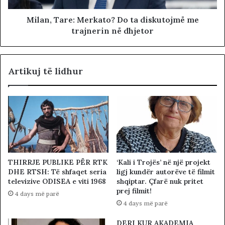
Milan, Tare: Merkato? Do ta diskutojmë me
trajnerin në dhjetor
Artikuj të lidhur
THIRRJE PUBLIKE PËR RTK
‘Kali i Trojës’ në një projekt
DHE RTSH: Të shfaqet seria
ligj kundër autorëve të filmit
televizive ODISEA e viti 1968
shqiptar. Çfarë nuk pritet
prej filmit!
4 days më parë
4 days më parë
DERI KUR AKADEMIA