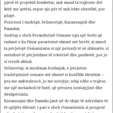
pjesë të projektit kombëtar, nuk mund ta trajtonte dot
këtë me qetësi, sepse ajo për të nuk ishte ekzotikë, por
plagë.
Pozicioni i Andriqit, Selimoviqit, Kazanxaqisit dhe
Pamukut.
Andriqi e sheh Perandorinë Osmane nga një Serbi që
tashmë e ka fituar pavarësinë shumë më herët; ai mund
ta përjetojë Osmanizmin si një peizazh të së shkuarës, si
metaforë të përjetshme të robërisë dhe pushtetit, por jo
si rrezik aktual.
Selimoviqi, si mysliman boshnjak, e përjeton
trashëgiminë osmane më shumë si konflikt identitar –
pra me ambivalencë, jo me urrejtje; ndaj edhe e trajton
me një melankoli të butë, që përzien nostalgjinë dhe
dëshpërimin.
Kazanxaqisi dhe Pamuku janë në dy skaje të ndryshme të
të njëjtës dilemë: i pari e sheh Osmanizmin si pengesë