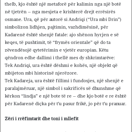
thelb, kjo është një metaforë për kalimin nga një botë
në tjetrën – nga mesjeta e krishterë drejt errësirës
osmane. Ura, që për autorë si Andriqi (“Ura mbi Drin”)
simbolizon lidhjen, pajtimin, vazhdimësinë, për
Kadarenë është shenjë fatale: ajo shënon hyrjen e së
keqes, të pushtimit, të “frymës orientale” që do ta
zëvendësojë qytetërimin e vjetër europian. Këtu
qëndron edhe dallimi i thellë mes dy shkrimtarëve:
Tek Andriqi, ura është dëshmi e kohës, një objekt që
mbijeton mbi historinë njerëzore.
Tek Kadareja, ura është fillimi i fundosjes, një shenjë e
paralajmëruar, një simbol i sakrificës së dhunshme që
kërkon “lindja” e një bote të re – dhe kjo botë e re është
për Kadarenë diçka për t’u pasur frikë, jo për t’u pranuar.
Zëri i rrëfimtarit dhe toni i mllefit