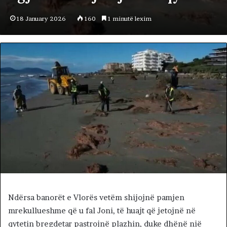
18 January 2026
160
1 minutë lexim
Ndërsa banorët e Vlorës vetëm shijojnë pamjen
mrekullueshme që u fal Joni, të huajt që jetojnë në
qytetin bregdetar pastrojnë plazhin, duke dhënë një