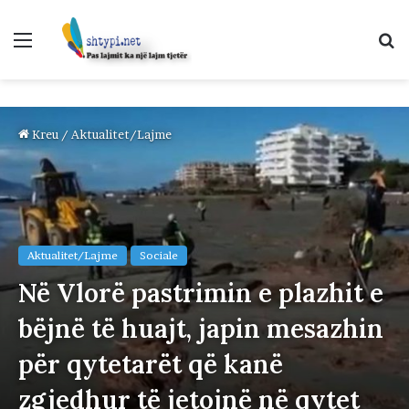
Menu
K
p
Kreu
/
Aktualitet/Lajme
Aktualitet/Lajme
Sociale
Në Vlorë pastrimin e plazhit e
bëjnë të huajt, japin mesazhin
për qytetarët që kanë
zgjedhur të jetojnë në qytet