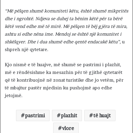
“Më pëlqen shumë komuniteti këtu, është shumë mikpritës
dhe i ngrohtë. Ndjeva se duhej ta bënim këtë për ta bërë
këtë vend edhe më të mirë. Më pëlqen të bëj gjëra të mira,
ashtu si edhe nëna ime. Mendoj se është një komunitet i
shkëlqyer. Dhe i dua shumë edhe qentë endacakë këtu”,
u
shpreh një qytetare.
Kjo nismë e të huajve, më shumë se pastrimi i plazhit,
më e rëndësishme ka mesazhin për të gjithë qytetarët
që të kontribuojnë në zonat turistike dhe jo vetëm, për
të mbajtur pastër mjedisin ku pushojmë apo edhe
jetojmë.
pastrimi
plazhit
të huajt
vlore