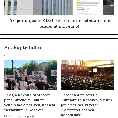
Tre punonjës të KLGJ-së nën hetim, abuzime me
tenderat mln euro!
Artikuj të lidhur
Lëvizja Revolta proteston
Betohen deputetët e
para Kuvendit: Lidheni
Kuvendit të Kosovës, VV nuk
vendin me Amerikën, ndaleni
jep emër për kryetar.
‘serbizimin’ e Kosovës
Ndërpritet seanca
konstituive
11 hours më parë