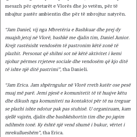
mesazh për qytetarët e Vlorës dhe jo vetëm, për të
mbajtur pastër ambientin dhe për të mbrojtur natyrën.
“Jam Daniel, vij nga Mbretëria e Bashkuar dhe prej dy
muajsh jetoj në Vlorë, bashkë me djalin tim, Daniel Junior.
Krejt rastësisht vendosëm të pastronim këtë zonë të
plazhit. Personat që shihni sot në këtë aktivitet i kemi
njohur përmes rrjeteve sociale dhe vendosëm që kjo ditë
të ishte një ditë pastrimi”,
tha Danieli.
“Jam Erica. Jam shpërngulur në Vlorë rreth katër ose pesë
muaj më parë. Jemi pjesë e komunitetit të të huajve këtu
dhe dikush nga komuniteti na kontaktoi për të na treguar
se plazhi ishte ndotur pak pas stuhisë. U organizuam, kam
sjellë vajzën, djalin dhe bashkëshortin tim dhe po japim
ndihmën tonë. Ky është një vend shumë i bukur, vërtet i
mrekullueshëm”,
tha Erica.