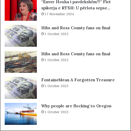
“Enver Hoxha i pavdekshëm?!” Flet
r
e
spikerja e RTSH: U përlota sepse…
ë
K
t
17 November 2024
u
,
v
p
e
Hibs and Ross County fans on final
r
n
1 October 2023
o
d
b
i
l
t
Hibs and Ross County fans on final
e
t
1 October 2023
m
ë
i
K
i
o
Fontainebleau A Forgotten Treasure
v
s
1 October 2023
ë
o
r
v
t
ë
Why people are flocking to Oregon
e
s
1 October 2023
t
,
ë
V
i
V