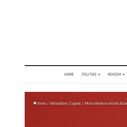
HOME
POLITIKE
NDODHI
Kreu
/
Aktualitet/Lajme
/
Meta kërkon sërish liri