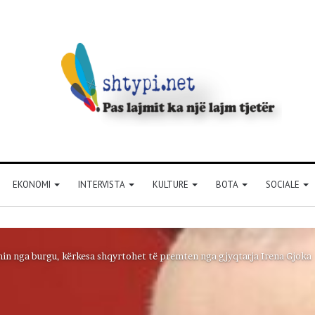
EKONOMI
INTERVISTA
KULTURE
BOTA
SOCIALE
min nga burgu, kërkesa shqyrtohet të premten nga gjyqtarja Irena Gjoka