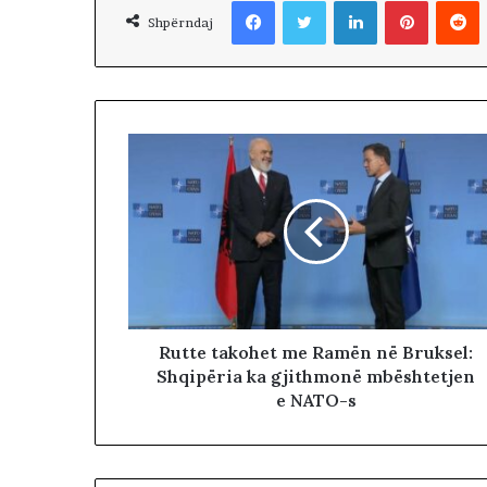
Facebook
Twitter
LinkedIn
Pinterest
Reddit
r
Shpërndaj
ë
t
m
a
r
s
h
o
j
n
ë
n
ë
r
Rutte takohet me Ramën në Bruksel:
r
Shqipëria ka gjithmonë mbështetjen
u
e NATO-s
g
ë
t
e