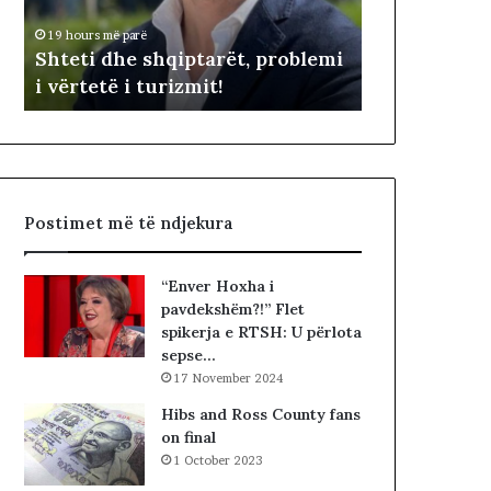
Betohen dep
d
n
të Kosovës,
19 hours më parë
h
d
 e
Shteti dhe shqiptarët, problemi
për kryetar
e
e
i vërtetë i turizmit!
konstituive
s
p
h
u
q
t
i
e
p
t
t
ë
Postimet më të ndjekura
a
t
r
e
ë
K
“Enver Hoxha i
t
u
pavdekshëm?!” Flet
,
v
spikerja e RTSH: U përlota
p
e
sepse…
r
n
17 November 2024
o
d
b
i
Hibs and Ross County fans
l
t
on final
e
t
1 October 2023
m
ë