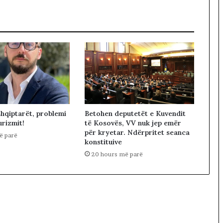
n
m
e
A
m
e
r
i
k
ë
n
Betohen deputetët e Kuvendit
shqiptarët, problemi
,
të Kosovës, VV nuk jep emër
urizmit!
n
për kryetar. Ndërpritet seanca
ë parë
d
konstituive
a
20 hours më parë
l
e
n
i
‘
s
e