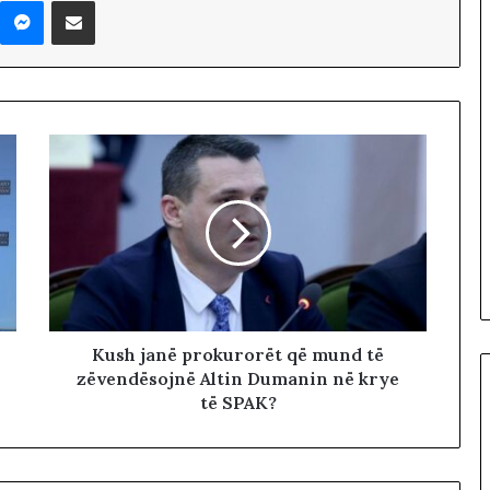
Messenger
Shpërndaj nëpërmjet Emailit
K
u
v
e
n
d
i
t
:
L
i
d
h
e
n
Kush janë prokurorët që mund të
i
zëvendësojnë Altin Dumanin në krye
v
të SPAK?
e
n
d
i