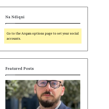
Na Ndiqni
Go to the Arqam options page to set your social
accounts.
Featured Posts
S
B
h
e
t
t
e
o
t
h
20 hours më parë
i
e