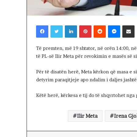
1 day më parë
8
Dita e 68-të e 
-
qytetarët mars
t
e Tiranës
ë
Facebook
Twitter
LinkedIn
Pinterest
Reddit
Messenger
Shpërndaj nëpërmjet Emailit
e
p
r
Të premten, më 19 shtator, në orën 14:00, në
o
të PL-së Ilir Meta për revokimin e masës së s
t
e
s
Për të disatën herë, Meta kërkon që masa e s
t
detyrim paraqitjeje apo ndalim i daljes jashtë 
ë
s
Këtë herë, kërkesa e tij do të shqyrtohet nga
,
q
y
t
Ilir Meta
Irena Gjo
e
t
a