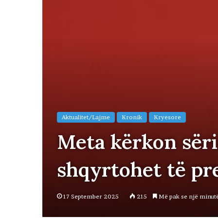
Aktualitet/Lajme
Kronik
Kryesore
Meta kërkon sëri
shqyrtohet të pr
17 September 2025
215
Më pak se një minut