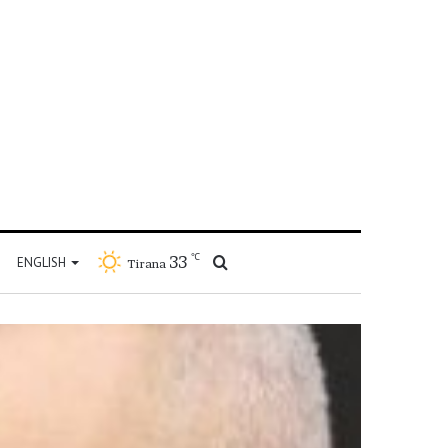
℃
33
Kërko
ENGLISH
Tirana
për