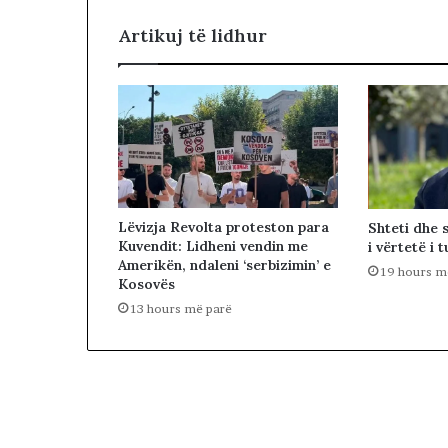
T
i
Artikuj të lidhur
r
a
n
ë
s
Lëvizja Revolta proteston para
Shteti dhe 
Kuvendit: Lidheni vendin me
i vërtetë i t
Amerikën, ndaleni ‘serbizimin’ e
19 hours m
Kosovës
13 hours më parë