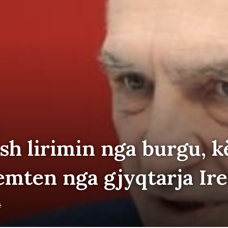
sh lirimin nga burgu, k
emten nga gjyqtarja Ir
ë