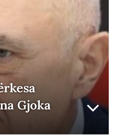
ërkesa
ena Gjoka