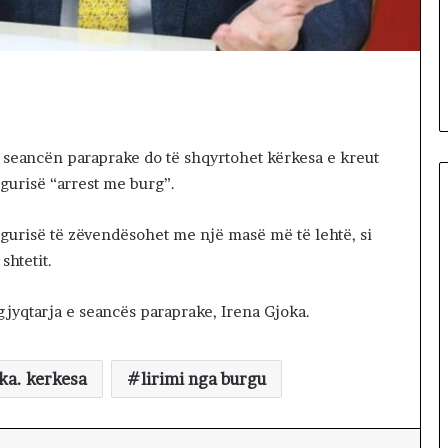
Lëvizja Revolta proteston para
a
protestës,
Kuvendit: Lidheni vendin me
R
hojnë në rrugët
Amerikën, ndaleni ‘serbizimin’
e
Kosovës
v
o
l
t
 seancën paraprake do të shqyrtohet kërkesa e kreut
a
igurisë “arrest me burg”.
p
r
o
igurisë të zëvendësohet me një masë më të lehtë, si
t
shtetit.
e
s
 gjyqtarja e seancës paraprake, Irena Gjoka.
t
o
n
p
ka. kerkesa
lirimi nga burgu
a
r
a