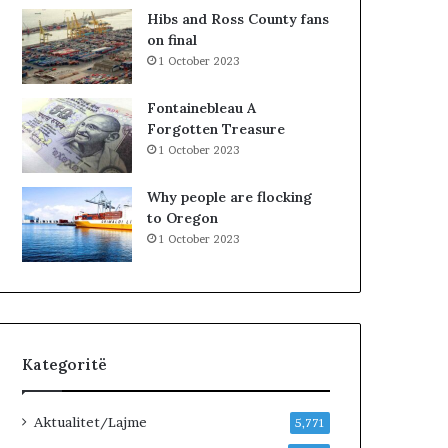
i
K
Hibs and Ross County fans
i
o
on final
v
s
1 October 2023
ë
o
r
v
Fontainebleau A
t
ë
Forgotten Treasure
e
s
1 October 2023
t
,
ë
V
Why people are flocking
i
V
to Oregon
t
n
1 October 2023
u
u
r
k
i
j
z
e
m
p
i
e
Kategoritë
t
m
!
ë
r
Aktualitet/Lajme
5,771
p