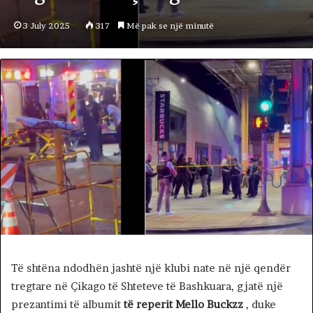
3 July 2025
317
Më pak se një minutë
Të shtëna ndodhën jashtë një klubi nate në një qendër
tregtare në Çikago të Shteteve të Bashkuara, gjatë një
prezantimi të albumit
të reperit Mello Buckzz
, duke