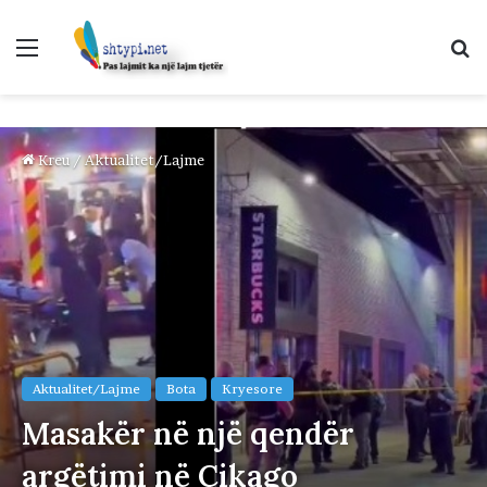
Menu
K
p
Kreu
/
Aktualitet/Lajme
Aktualitet/Lajme
Bota
Kryesore
Masakër në një qendër
argëtimi në Çikago