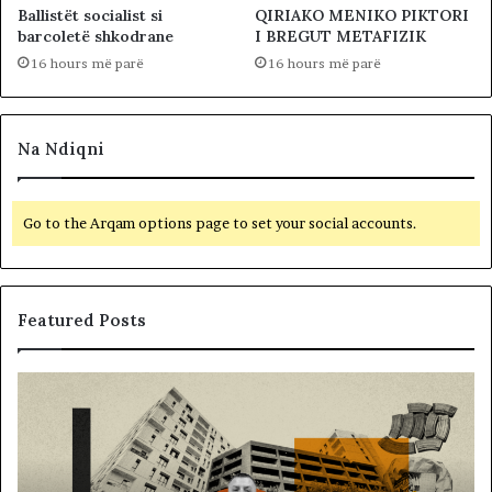
Ballistët socialist si
QIRIAKO MENIKO PIKTORI
barcoletë shkodrane
I BREGUT METAFIZIK
16 hours më parë
16 hours më parë
Na Ndiqni
Go to the Arqam options page to set your social accounts.
Featured Posts
M
B
e
a
m
l
i
l
r
i