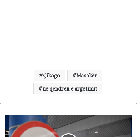
Çikago
Masakër
në qendrën e argëtimit