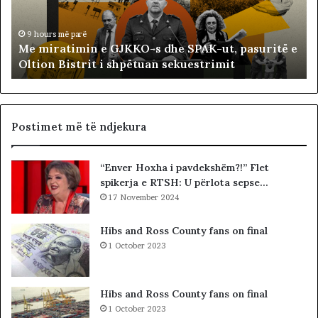
a
s
t
t
i
ë
9 hours më parë
Me miratimin e GJKKO-s dhe SPAK-ut, pasuritë e
m
t
Oltion Bistrit i shpëtuan sekuestrimit
i
s
n
o
e
c
G
i
J
a
Postimet më të ndjekura
K
l
K
i
“Enver Hoxha i pavdekshëm?!” Flet
O
s
spikerja e RTSH: U përlota sepse…
-
t
s
17 November 2024
s
d
i
h
b
Hibs and Ross County fans on final
e
a
1 October 2023
S
r
P
c
A
o
Hibs and Ross County fans on final
K
l
1 October 2023
-
e