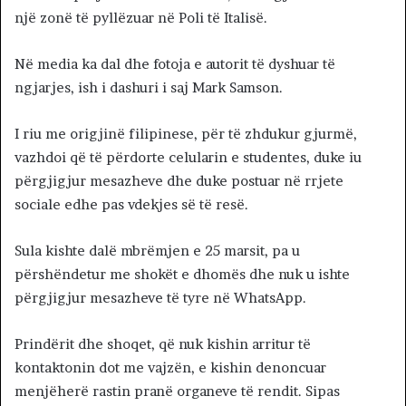
një zonë të pyllëzuar në Poli të Italisë.
Në media ka dal dhe fotoja e autorit të dyshuar të
ngjarjes, ish i dashuri i saj Mark Samson.
I riu me origjinë filipinese, për të zhdukur gjurmë,
vazhdoi që të përdorte celularin e studentes, duke iu
përgjigjur mesazheve dhe duke postuar në rrjete
sociale edhe pas vdekjes së të resë.
Sula kishte dalë mbrëmjen e 25 marsit, pa u
përshëndetur me shokët e dhomës dhe nuk u ishte
përgjigjur mesazheve të tyre në WhatsApp.
Prindërit dhe shoqet, që nuk kishin arritur të
kontaktonin dot me vajzën, e kishin denoncuar
menjëherë rastin pranë organeve të rendit. Sipas