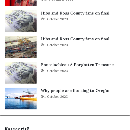
d
i
h
b
Hibs and Ross County fans on final
e
a
1 October 2023
S
r
P
c
A
o
Hibs and Ross County fans on final
K
l
1 October 2023
-
e
u
t
t
ë
Fontainebleau A Forgotten Treasure
,
s
1 October 2023
p
h
a
k
s
o
Why people are flocking to Oregon
u
d
1 October 2023
r
r
i
a
t
n
ë
e
e
O
Kategoritë