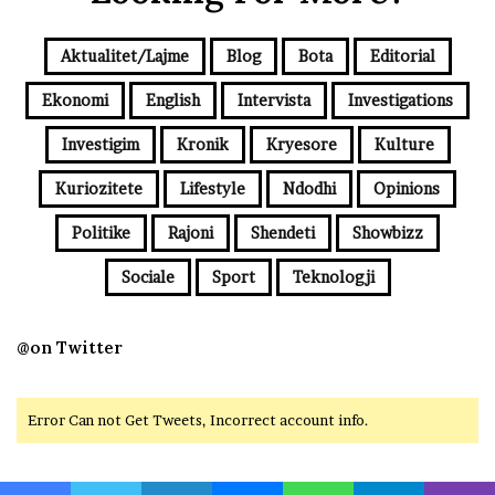
Aktualitet/Lajme
Blog
Bota
Editorial
Ekonomi
English
Intervista
Investigations
Investigim
Kronik
Kryesore
Kulture
Kuriozitete
Lifestyle
Ndodhi
Opinions
Politike
Rajoni
Shendeti
Showbizz
Sociale
Sport
Teknologji
@on Twitter
Error Can not Get Tweets, Incorrect account info.