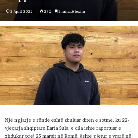
2 April 2025
272
1 minutë lexim
Një ngjarje e rëndë është zbuluar ditën e sotme, ku 22-
vjeçarja shqiptare Ilaria Sula, e cila ishte raportuar e
zhdukur prej 25 marsit në Romë, është gjetur e vrarë në