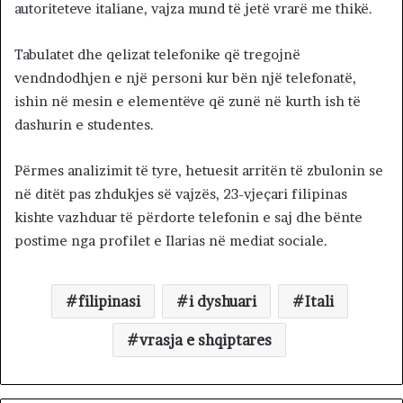
autoriteteve italiane, vajza mund të jetë vrarë me thikë.
Tabulatet dhe qelizat telefonike që tregojnë
vendndodhjen e një personi kur bën një telefonatë,
ishin në mesin e elementëve që zunë në kurth ish të
dashurin e studentes.
Përmes analizimit të tyre, hetuesit arritën të zbulonin se
në ditët pas zhdukjes së vajzës, 23-vjeçari filipinas
kishte vazhduar të përdorte telefonin e saj dhe bënte
postime nga profilet e Ilarias në mediat sociale.
filipinasi
i dyshuari
Itali
vrasja e shqiptares