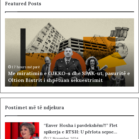
Featured Posts
M
B
e
a
m
l
i
l
r
i
a
s
t
t
i
ë
17 hours më parë
Me miratimin e GJKKO-s dhe SPAK-ut, pasuritë e
m
t
Oltion Bistrit i shpëtuan sekuestrimit
i
s
n
o
e
c
G
i
J
a
Postimet më të ndjekura
K
l
K
i
“Enver Hoxha i pavdekshëm?!” Flet
O
s
spikerja e RTSH: U përlota sepse…
-
t
s
17 November 2024
s