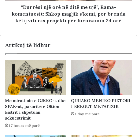
“Durrësi një orë në ditë me ujë”, Rama-
komentuesit: Shkop magjik s’kemi, por brenda
këtij viti nis projekti për furnizimin 24 orë
Artikuj të lidhur
Me miratimin e GJKKO-s dhe
QIRIAKO MENIKO PIKTORI
SPAK-ut, pasuritë e Oltion
I BREGUT METAFIZIK
Bistrit i shpëtuan
1 day më parë
sekuestrimit
17 hours më parë