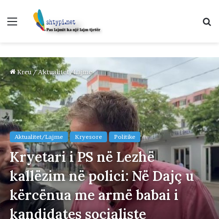
Menu
K
p
Kreu
/
Aktualitet/Lajme
Aktualitet/Lajme
Kryesore
Politike
Kryetari i PS në Lezhë
kallëzim në polici: Në Dajç u
kërcënua me armë babai i
kandidates socialiste