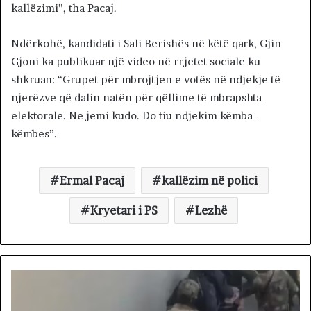
kallëzimi”, tha Pacaj.
Ndërkohë, kandidati i Sali Berishës në këtë qark, Gjin
Gjoni ka publikuar një video në rrjetet sociale ku
shkruan: “Grupet për mbrojtjen e votës në ndjekje të
njerëzve që dalin natën për qëllime të mbrapshta
elektorale. Ne jemi kudo. Do tiu ndjekim këmba-
këmbes”.
Ermal Pacaj
kallëzim në polici
Kryetari i PS
Lezhë