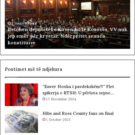
o
i
h
m
e
t
n
2 hours më parë
a
Betohen deputetët e Kuvendit të Kosovës, VV nuk
d
r
jep emër për kryetar. Ndërpritet seanca
e
i
konstituive
p
ë
u
s
t
h
e
t
t
ë
Postimet më të ndjekura
ë
i
t
v
“Enver Hoxha i pavdekshëm?!” Flet
e
e
spikerja e RTSH: U përlota sepse…
K
t
u
17 November 2024
ë
v
m
e
Hibs and Ross County fans on final
n
1 October 2023
d
i