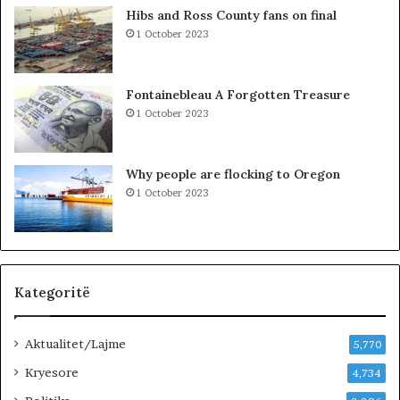
t
Hibs and Ross County fans on final
t
1 October 2023
ë
K
o
Fontainebleau A Forgotten Treasure
s
1 October 2023
o
v
ë
Why people are flocking to Oregon
s
1 October 2023
,
V
V
n
u
k
Kategoritë
j
e
Aktualitet/Lajme
p
5,770
e
Kryesore
4,734
m