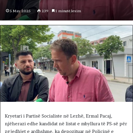
5 May 2025
239
1 minutë lexim
Kryetari i Partisë Socialiste në Lezhë, Ermal Pacaj,
njëherazi edhe kandidat në listat e mbyllura të PS-së për
zgjedhjet e ardhshme, ka depozituar në Policinë e