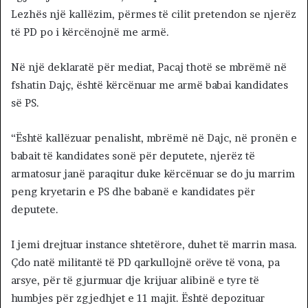
Lezhës një kallëzim, përmes të cilit pretendon se njerëz
të PD po i kërcënojnë me armë.
Në një deklaratë për mediat, Pacaj thotë se mbrëmë në
fshatin Dajç, është kërcënuar me armë babai kandidates
së PS.
“Është kallëzuar penalisht, mbrëmë në Dajc, në pronën e
babait të kandidates sonë për deputete, njerëz të
armatosur janë paraqitur duke kërcënuar se do ju marrim
peng kryetarin e PS dhe babanë e kandidates për
deputete.
I jemi drejtuar instance shtetërore, duhet të marrin masa.
Çdo natë militantë të PD qarkullojnë orëve të vona, pa
arsye, për të gjurmuar dje krijuar alibinë e tyre të
humbjes për zgjedhjet e 11 majit. Është depozituar