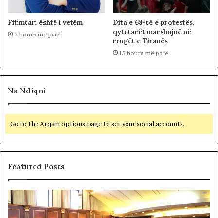
Fitimtari është i vetëm
Dita e 68-të e protestës,
qytetarët marshojnë në
2 hours më parë
rrugët e Tiranës
15 hours më parë
Na Ndiqni
Go to the Arqam options page to set your social accounts.
Featured Posts
B
F
e
i
t
t