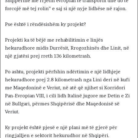
Shqipërinë me rrjetin evropian të transportit dhe do të
forcojë më tej rolin” e saj si një nyje lidhëse në rajon.
Pse është i rëndësishëm ky projekt?
Projekti ka të bëjë me rehabilitimin e linjës
hekurudhore midis Durrësit, Rrogozhinës dhe Linit, në
një gjatësi prej rreth 136 kilometrash.
Po ashtu, projekti përfshin ndërtimin e një lidhjeje
hekurudhore prej 2.8 kilometrash nga Lini deri në kufi
me Maqedoninë e Veriut, në atë që njihet si Korridori
Pan-Evropian VIII, i cili lidh Italinë jugore me Detin e Zi
në Bullgari, përmes Shqipërisë dhe Maqedonisë së
Veriut.
Ky projekt është pjesë e një plani më të gjerë për
ringjalljen e sektorit hekurudhor në Shqipëri.