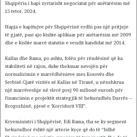
Shqipëria i hapi zyrtarisht negociatat për anëtarësim më
15 tetor, 2024.
Hapja e kapitujve për Shqipërinë erdhi pas një pritjeje
të gjatë, pasi ajo kishte aplikuar për anëtarësim më 2009
dhe e kishte marrë statutin e vendit kandidat më 2014.
Kallas dhe Rama, po ashtu, folën për rëndësinë që ka
stabiliteti në rajon, duke theksuar nevojën për
normalizimin e marrëdhënieve mes Kosovës dhe
Serbisë.Gjatë vizitës së Kallas në Tiranë, u nënshkrua
një marrëveshje në vlerë prej 90 milionë eurosh për
financimin e projektit strategjik të hekurudhës Durrës –
Rrogozhinë, pjesë e ‘Korridorit VIII”.
Kryeministri i Shqipërisë, Edi Rama, tha se ky segment
hekurudhor është një arterie kyçe që do të “lidhë