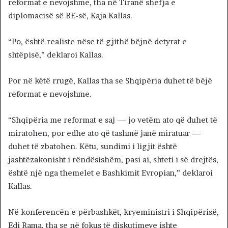
reformat e nevojshme, tha në Tiranë shefja e
diplomacisë së BE-së, Kaja Kallas.
“Po, është realiste nëse të gjithë bëjnë detyrat e
shtëpisë,” deklaroi Kallas.
Por në këtë rrugë, Kallas tha se Shqipëria duhet të bëjë
reformat e nevojshme.
“Shqipëria me reformat e saj — jo vetëm ato që duhet të
miratohen, por edhe ato që tashmë janë miratuar —
duhet të zbatohen. Këtu, sundimi i ligjit është
jashtëzakonisht i rëndësishëm, pasi ai, shteti i së drejtës,
është një nga themelet e Bashkimit Evropian,” deklaroi
Kallas.
Në konferencën e përbashkët, kryeministri i Shqipërisë,
Edi Rama, tha se në fokus të diskutimeve ishte