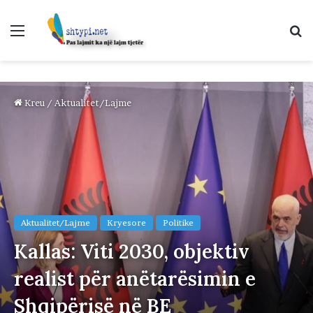
Menu
K
p
Kreu
/
Aktualitet/Lajme
Aktualitet/Lajme
Kryesore
Politike
Kallas: Viti 2030, objektiv
realist për anëtarësimin e
Shqipërisë në BE