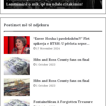
Lamtumirë o mik, që na ndale ritakimin!
o
r
m
“
i
p
k
a
,
d
Postimet më të ndjekura
q
i
ë
t
“Enver Hoxha i pavdekshëm?!” Flet
n
ë
spikerja e RTSH: U përlota sepse…
a
s
n
17 November 2024
i
d
n
a
”
Hibs and Ross County fans on final
l
S
1 October 2023
e
u
r
e
i
l
Hibs and Ross County fans on final
t
Ç
1 October 2023
a
e
k
l
i
a
Fontainebleau A Forgotten Treasure
m