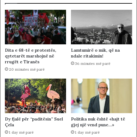
Dita e 68-të e protestës,
Lamtumirë o mik, që na
qytetarët marshojnë në
ndale ritakimin!
rrugët e Tiranës
36 minutes më parë
20 minutes më parë
Dy fjalë për “paditësin” Suel
Politika nuk është «hajt të
Çela
gjej një vend pune…»
1 day më parë
1 day më parë