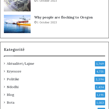
1 October 2023
i
n
!
Why people are flocking to Oregon
1 October 2023
Kategoritë
Aktualitet/Lajme
5,769
Kryesore
4,731
Politike
2,296
Ndodhi
1,434
Blog
1,191
Bota
1,053