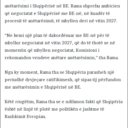
anëtarësimi i Shqipërisë në BE. Rama shprehu ambicien
që negociatat e Shqipërisë me BE-në, në kuadër të
procesit të anëtarësimit, të mbyllen deri në vitin 2027.
“Ne kemi një plan të dakordësuar me BE-në për të
mbyllur negociatat në vitin 2027, që do të thotë se në
momentin që mbyllen negociatat, Komisioni i
rekomandon vendeve anëtare anëtarësimin,” tha Rama.
Nga ky moment, Rama tha se Shqipëria parasheh një
periudhë dyvjeçare ratifikimesh, që sipas tij përfundon
me anëtarësimin e Shqipërisë në BE.
Këtë rrugëtim, Rama tha se e ndihmon fakti që Shqipëria
është në linjë të plotë me politikën e jashtme të
Bashkimit Evropian.