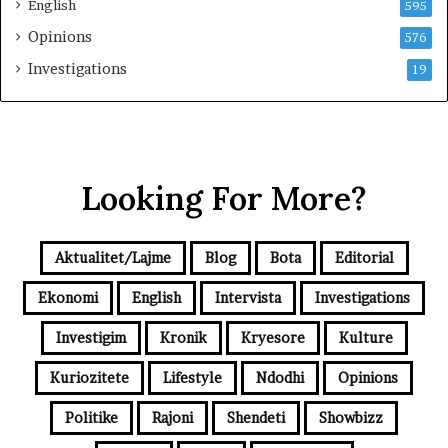
English
595
Opinions
576
Investigations
19
Looking For More?
Aktualitet/Lajme
Blog
Bota
Editorial
Ekonomi
English
Intervista
Investigations
Investigim
Kronik
Kryesore
Kulture
Kuriozitete
Lifestyle
Ndodhi
Opinions
Politike
Rajoni
Shendeti
Showbizz