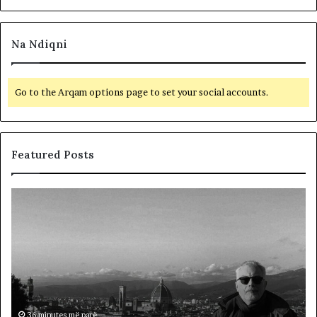
Na Ndiqni
Go to the Arqam options page to set your social accounts.
Featured Posts
L
D
a
y
m
f
t
j
u
a
m
l
i
ë
r
p
ë
ë
36 minutes më parë