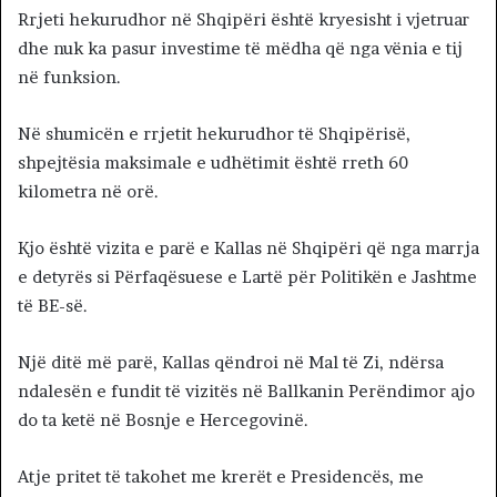
Rrjeti hekurudhor në Shqipëri është kryesisht i vjetruar
dhe nuk ka pasur investime të mëdha që nga vënia e tij
në funksion.
Në shumicën e rrjetit hekurudhor të Shqipërisë,
shpejtësia maksimale e udhëtimit është rreth 60
kilometra në orë.
Kjo është vizita e parë e Kallas në Shqipëri që nga marrja
e detyrës si Përfaqësuese e Lartë për Politikën e Jashtme
të BE-së.
Një ditë më parë, Kallas qëndroi në Mal të Zi, ndërsa
ndalesën e fundit të vizitës në Ballkanin Perëndimor ajo
do ta ketë në Bosnje e Hercegovinë.
Atje pritet të takohet me krerët e Presidencës, me