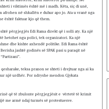
l
hteti i viktimës është më i madh. Këta, siç di unë,
a
 afrohen në shkallën e duhur apo jo. Ata u vranë nga
Dhe është faktuar kjo që them.
shtë përgjegjës Edi Rama direkt që i solli aty. Ka një
të hetohet nga polici, tek organizatori. Ka një
nshme dhe kishte axhendë politike. Edi Rama është
Berisha jashtë godinës së SPAK pasi u paraqit në
“Partizani”.
 qesharake, teksa pranon se shteti i drejtuar nga ai ka
asur një urdhër. Por ndryshe mendon Gjykata
inë që të zbulonte përgjegjësit e vërtetë të krimit
htijë me armë ndaj turmës së protestuesve.