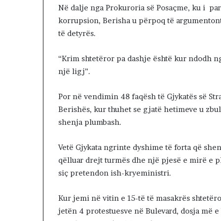
a
Në dalje nga Prokuroria së Posaçme, ku i par
n
korrupsion, Berisha u përpoq të argumentonte
s
të detyrës.
i
i
f
“Krim shtetëror pa dashje është kur ndodh ng
u
një ligj”.
n
d
i
Por në vendimin 48 faqësh të Gjykatës së Str
t
Berishës, kur thuhet se gjatë hetimeve u zbu
p
shenja plumbash.
a
r
Vetë Gjykata ngrinte dyshime të forta që shen
a
p
qëlluar drejt turmës dhe një pjesë e mirë e 
r
siç pretendon ish-kryeministri.
e
r
Kur jemi në vitin e 15-të të masakrës shtetër
j
e
jetën 4 protestuesve në Bulevard, dosja më 
s