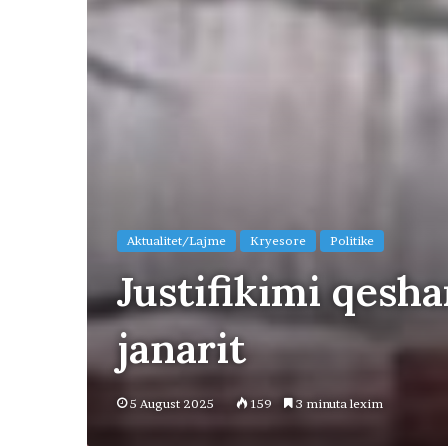
Aktualitet/Lajme
Kryesore
Politike
Justifikimi qeshar
janarit
5 August 2025
159
3 minuta lexim