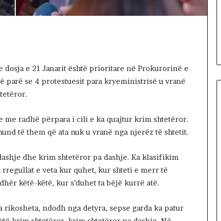
gul se
ë
Iranin po
1 day më parë
p
si i fundit para
Dy fjalë për “paditësin” Suel
ë
s
Çela
r
“
p
e dosja e 21 Janarit është prioritare në Prokurorinë e
a
ë parë se 4 protestuesit para kryeministrisë u vranë
d
i
tetëror.
t
ë
e me radhë përpara i cili e ka quajtur krim shtetëror.
s
und të them që ata nuk u vranë nga njerëz të shtetit.
i
n
”
dashje dhe krim shtetëror pa dashje. Ka klasifikim
S
rregullat e veta kur quhet, kur shteti e merr të
u
hër këtë-këtë, kur s’duhet ta bëjë kurrë atë.
e
l
Ç
 rikosheta, ndodh nga detyra, sepse garda ka patur
e
shtë krim shtetëror, krim shtetëror pa dashje. Në