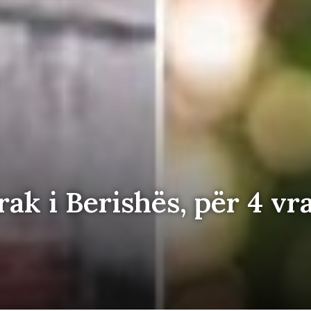
ak i Berishës, për 4 vra