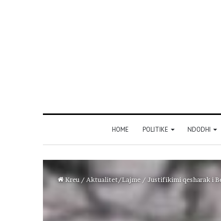
HOME
POLITIKE
NDODHI
Kreu
/
Aktualitet/Lajme
/
Justifikimi qesharak i Be