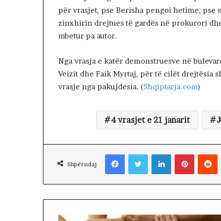
për vrasjet, pse Berisha pengoi hetime, pse 
zinxhirin drejtues të gardës në prokurori d
mbetur pa autor.
Nga vrasja e katër demonstruesve në bulevard 
Veizit dhe Faik Myrtaj, për të cilët drejtësia
vrasje nga pakujdesia. (
Shqiptarja.com
)
4 vrasjet e 21 janarit
J
Facebook
Twitter
LinkedIn
Pinterest
Reddit
Shpërndaj