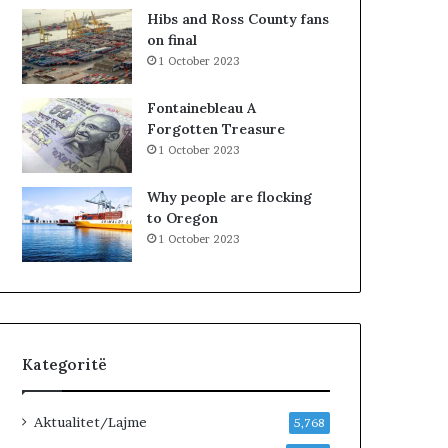
n
R
Hibs and Ross County fans
j
K
on final
ë
O
1 October 2023
v
H
e
A
Fontainebleau A
n
T
Forgotten Treasure
d
A
1 October 2023
p
Z
u
H
Why people are flocking
n
D
to Oregon
e
U
1 October 2023
…
K
»
I
M
J
U
G
Kategoritë
U
N
D
Aktualitet/Lajme
5,768
H