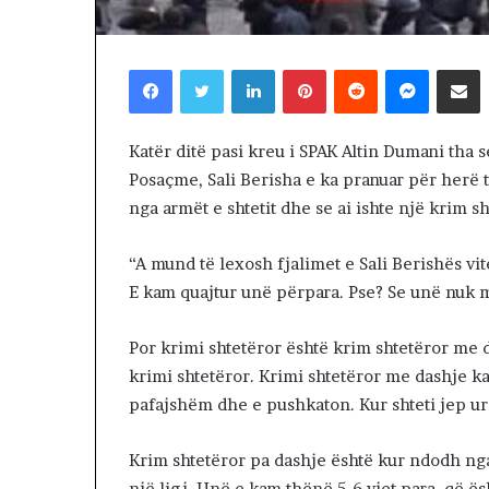
Trump këmbën
ë
negociatat me 
m
vazhdojnë: Shan
b
Facebook
Twitter
LinkedIn
Pinterest
Reddit
Messenger
Shpërndaj nëpërmjet Emailit
prerjes së kokë
ë
n
g
Katër ditë pasi kreu i SPAK Altin Dumani tha s
u
Posaçme, Sali Berisha e ka pranuar për herë t
l
s
nga armët e shtetit dhe se ai ishte një krim sh
e
n
“A mund të lexosh fjalimet e Sali Berishës vit
e
E kam quajtur unë përpara. Pse? Se unë nuk m
g
o
c
Por krimi shtetëror është krim shtetëror me 
i
krimi shtetëror. Krimi shtetëror me dashje ka 
a
pafajshëm dhe e pushkaton. Kur shteti jep urd
t
a
t
Krim shtetëror pa dashje është kur ndodh nga
m
një ligj. Unë e kam thënë 5-6 vjet para, që ë