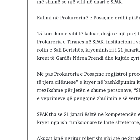
më shumë se një vitit në duart e SPAK.
s
ë
Kalimi në Prokurorinë e Posaçme erdhi pikëri
k
o
k
15 korrikun e vitit të kaluar, dosja e një prej 
ë
Prokuroria e Tiranës në SPAK, institucioni i
s
rolin e Sali Berishës, kryeministri i 21 janari
kreut të Gardës Ndrea Prendi dhe kujtdo zyrta
Më pas Prokuroria e Posaçme regjistroi proc
të tjera cilësuese” e kryer në bashkëpunim
rrezikshme për jetën e shumë personave, “S
e veprimeve që pengojnë zbulimin e së vërt
SPAK tha se 21 janari është në kompetencën e
kryer nga ish-funksionarë të lartë shtetërorë,
Akuzat janë ngritur pikërisht mbi atë që Str