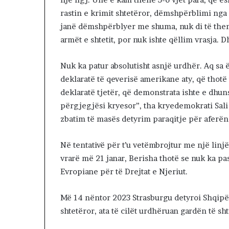
e
rastin e krimit shtetëror, dëmshpërblimi nga s
I
janë dëmshpërblyer me shuma, nuk di të them
r
a
armët e shtetit, por nuk ishte qëllim vrasja. 
n
i
Nuk ka patur absolutisht asnjë urdhër. Aq sa ë
n
deklaratë të qeverisë amerikane aty, që thotë 
p
o
deklaratë tjetër, që demonstrata ishte e dhu
v
përgjegjësi kryesor”, tha kryedemokrati Sali 
a
zbatim të masës detyrim paraqitje për aferën 
z
h
Në tentativë për t’u vetëmbrojtur me një linjë
d
o
vrarë më 21 janar, Berisha thotë se nuk ka p
j
Evropiane për të Drejtat e Njeriut.
n
ë
Më 14 nëntor 2023 Strasburgu detyroi Shqipër
:
S
shtetëror, ata të cilët urdhëruan gardën të s
h