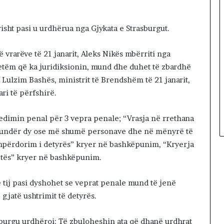
sht pasi u urdhërua nga Gjykata e Strasburgut.
të vrarëve të 21 janarit, Aleks Nikës mbërriti nga
 vetëm që ka juridiksionin, mund dhe duhet të zbardhë
t, Lulzim Bashës, ministrit të Brendshëm të 21 janarit,
ri të përfshirë.
edimin penal për 3 vepra penale; “Vrasja në rrethana
 kundër dy ose më shumë personave dhe në mënyrë të
hpërdorim i detyrës” kryer në bashkëpunim, “Kryerja
etës” kryer në bashkëpunim.
 tij pasi dyshohet se veprat penale mund të jenë
 gjatë ushtrimit të detyrës.
asburgu urdhëroi: Të zbuloheshin ata që dhanë urdhrat