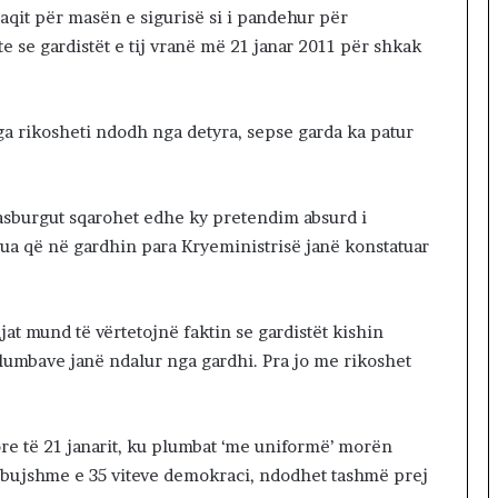
aqit për masën e sigurisë si i pandehur për
 se gardistët e tij vranë më 21 janar 2011 për shkak
a rikosheti ndodh nga detyra, sepse garda ka patur
asburgut sqarohet edhe ky pretendim absurd i
lua që në gardhin para Kryeministrisë janë konstatuar
jat mund të vërtetojnë faktin se gardistët kishin
plumbave janë ndalur nga gardhi. Pra jo me rikoshet
ore të 21 janarit, ku plumbat ‘me uniformë’ morën
e bujshme e 35 viteve demokraci, ndodhet tashmë prej