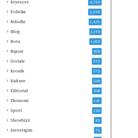
E
Kryesore
4,729
V
Politike
2,295
E
R
Ndodhi
1,432
I
Blog
1,190
U
N
Bota
1,053
?
Rajoni
830
Sociale
572
Kronik
572
Kulture
500
Editorial
308
Ekonomi
141
Sport
140
Showbizz
82
Investigim
72