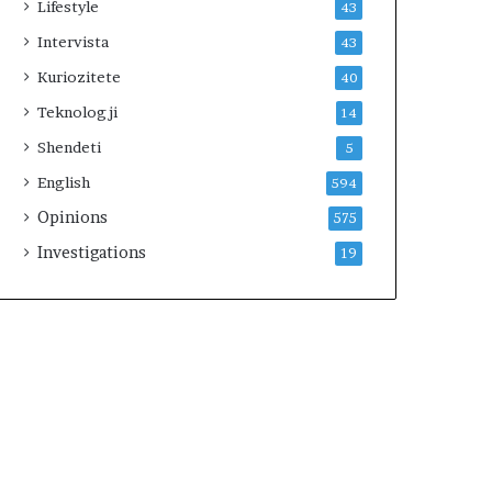
Lifestyle
43
Intervista
43
Kuriozitete
40
Teknologji
14
Shendeti
5
English
594
Opinions
575
Investigations
19