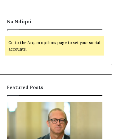
Na Ndiqni
Go to the Arqam options page to set your social
accounts.
Featured Posts
P
N
o
D
l
A
i
R
t
J
i
A