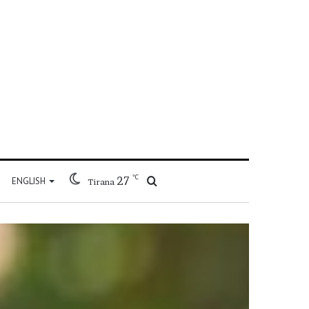
℃
27
Kërko
ENGLISH
Tirana
për