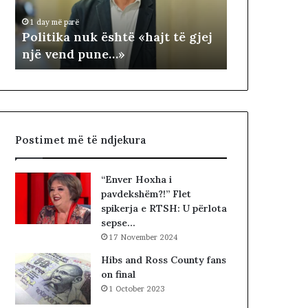
1 day më parë
k
T
NDARJA TER
1 day më parë
a
E
Politika nuk është «hajt të gjej
ARDHUR KO
n
R
një vend pune…»
JUGUN DHE
u
R
k
I
ë
T
s
O
h
R
t
I
Postimet më të ndjekura
ë
A
«
L
h
E
“Enver Hoxha i
a
.
pavdekshëm?!” Flet
j
A
spikerja e RTSH: U përlota
t
K
sepse…
t
A
17 November 2024
ë
A
g
R
Hibs and Ross County fans
j
D
on final
e
H
1 October 2023
j
U