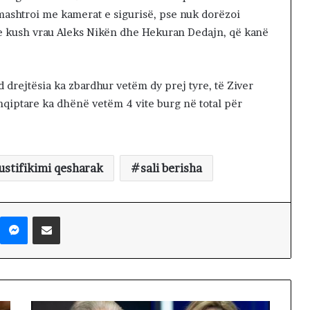
mashtroi me kamerat e sigurisë, pse nuk dorëzoi
he kush vrau Aleks Nikën dhe Hekuran Dedajn, që kanë
drejtësia ka zbardhur vetëm dy prej tyre, të Ziver
 shqiptare ka dhënë vetëm 4 vite burg në total për
ustifikimi qesharak
sali berisha
Messenger
Shpërndaj nëpërmjet Emailit