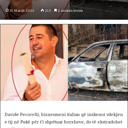
31 March 2025
215
2 minuta lexim
Davide Pecorelli, biznesmeni italian që inskenoi vdekjen
e tij në Pukë për t’i shpëtuar borxheve, do të ekstradohet