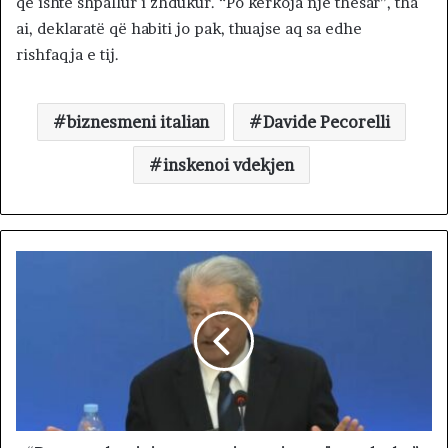
që ishte shpallur i zhdukur. “Po kërkoja një thesar”, tha
ai, deklaratë që habiti jo pak, thuajse aq sa edhe
rishfaqja e tij.
biznesmeni italian
Davide Pecorelli
inskenoi vdekjen