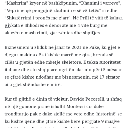
“Mashtrim” kryer në bashkëpunim, “Dhunimi i varreve”,
“Veprime që pengojnë zbulimin e së vërtetës” si edhe
“Shkatërrimi i pronës me zjarr”. Në Prill të vitit të kaluar,
gjykata e Shkodrës e dënoi atë me 4 vite burg me
akuzën e mashtrimit, zjarrvënies dhe shpifjes.
Biznesmeni u zhduk në janar të 2021 në Pukë, ku gjet e
djegur makina që ai kishte marrë me qira, brenda së
cilës u gjetën edhe mbetje skeletore. E teksa autoritetet
italiane dhe ato shqiptare ngritën alarmin për të mësuar
se çfarë kishte ndodhur me biznesmenin, më 17 shtator
ai u gjet shëndoshë e mirë.
Kur të gjithë e dinin të vdekur, Davide Pecorelli, u shfaq
në një gomone pranë ishullit Montecristo, duke
tronditur jo pak e duke sjellë me vete edhe ‘historinë’ se
ku kishte qenë dhe çfarë kishte bërë përgjatë 9 muajve