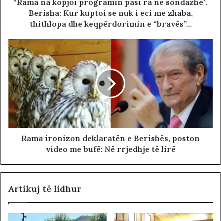
“Rama na kopjoi programin pasi ra në sondazhe”,
Berisha: Kur kuptoi se nuk i eci me zhaba,
thithlopa dhe keqpërdorimin e “bravës”…
Rama ironizon deklaratën e Berishës, poston
video me bufë: Në rrjedhje të lirë
Artikuj të lidhur