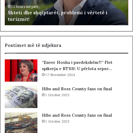
d
n
i
h
d
13 hours më parë
Shteti dhe shqiptarët, problemi i vërtetë i
e
e
turizmit!
s
p
h
u
q
t
i
e
p
t
Postimet më të ndjekura
t
ë
a
t
“Enver Hoxha i pavdekshëm?!” Flet
r
e
spikerja e RTSH: U përlota sepse…
ë
K
t
17 November 2024
u
,
v
p
e
Hibs and Ross County fans on final
r
n
1 October 2023
o
d
b
i
l
t
Hibs and Ross County fans on final
e
t
1 October 2023
m
ë
i
K