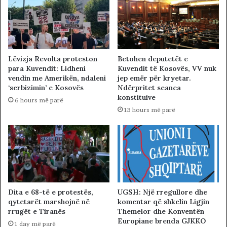
Lëvizja Revolta proteston
Betohen deputetët e
para Kuvendit: Lidheni
Kuvendit të Kosovës, VV nuk
vendin me Amerikën, ndaleni
jep emër për kryetar.
‘serbizimin’ e Kosovës
Ndërpritet seanca
konstituive
6 hours më parë
13 hours më parë
Dita e 68-të e protestës,
UGSH: Një rregullore dhe
qytetarët marshojnë në
komentar që shkelin Ligjin
rrugët e Tiranës
Themelor dhe Konventën
Europiane brenda GJKKO
1 day më parë