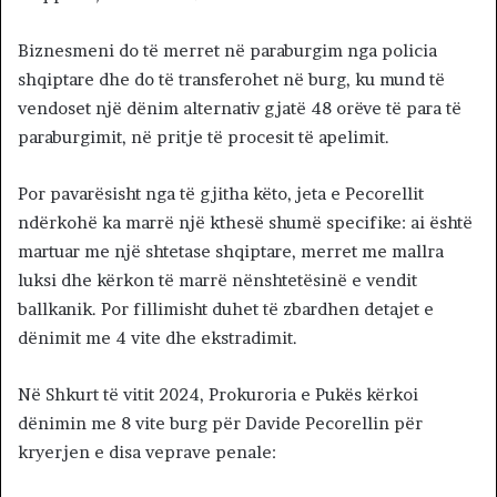
Biznesmeni do të merret në paraburgim nga policia
shqiptare dhe do të transferohet në burg, ku mund të
vendoset një dënim alternativ gjatë 48 orëve të para të
paraburgimit, në pritje të procesit të apelimit.
Por pavarësisht nga të gjitha këto, jeta e Pecorellit
ndërkohë ka marrë një kthesë shumë specifike: ai është
martuar me një shtetase shqiptare, merret me mallra
luksi dhe kërkon të marrë nënshtetësinë e vendit
ballkanik. Por fillimisht duhet të zbardhen detajet e
dënimit me 4 vite dhe ekstradimit.
Në Shkurt të vitit 2024, Prokuroria e Pukës kërkoi
dënimin me 8 vite burg për Davide Pecorellin për
kryerjen e disa veprave penale: