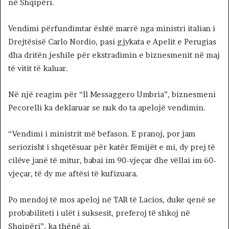
në Shqipëri.
Vendimi përfundimtar është marrë nga ministri italian i
Drejtësisë Carlo Nordio, pasi gjykata e Apelit e Perugias
dha dritën jeshile për ekstradimin e biznesmenit në maj
të vitit të kaluar.
Në një reagim për “Il Messaggero Umbria”, biznesmeni
Pecorelli ka deklaruar se nuk do ta apelojë vendimin.
“Vendimi i ministrit më befason. E pranoj, por jam
seriozisht i shqetësuar për katër fëmijët e mi, dy prej të
cilëve janë të mitur, babai im 90-vjeçar dhe vëllai im 60-
vjeçar, të dy me aftësi të kufizuara.
Po mendoj të mos apeloj në TAR të Lacios, duke qenë se
probabiliteti i ulët i suksesit, preferoj të shkoj në
Shqipëri”, ka thënë ai.