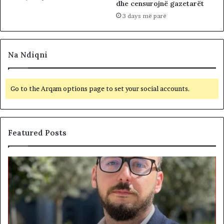
dhe censurojnë gazetarët
3 days më parë
Na Ndiqni
Go to the Arqam options page to set your social accounts.
Featured Posts
S
B
h
e
t
t
e
o
t
h
i
e