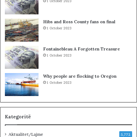
1 October 2023
R
n
E
p
G
a
Hibs and Ross County fans on final
U
r
1 October 2023
T
a
M
K
E
u
Fontainebleau A Forgotten Treasure
T
v
1 October 2023
A
e
F
n
I
d
Why people are flocking to Oregon
Z
i
1 October 2023
I
t
K
:
L
i
d
h
Kategoritë
e
n
Aktualitet/Lajme
i
5,772