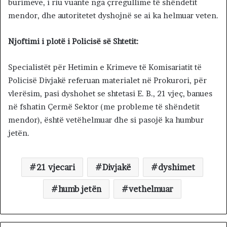
burimeve, i riu vuante nga çrregullime të shëndetit
mendor, dhe autoritetet dyshojnë se ai ka helmuar veten.
Njoftimi i plotë i Policisë së Shtetit:
Specialistët për Hetimin e Krimeve të Komisariatit të
Policisë Divjakë referuan materialet në Prokurori, për
vlerësim, pasi dyshohet se shtetasi E. B., 21 vjeç, banues
në fshatin Çermë Sektor (me probleme të shëndetit
mendor), është vetëhelmuar dhe si pasojë ka humbur
jetën.
21 vjecari
Divjakë
dyshimet
humb jetën
vethelmuar