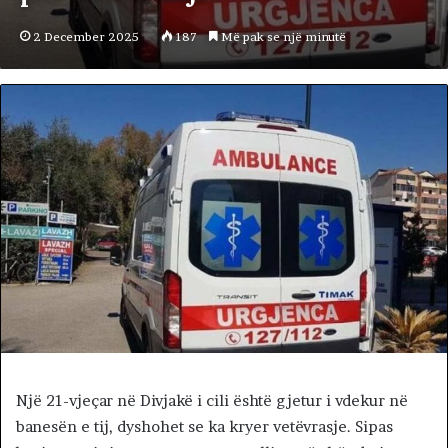
2 December 2025
187
Më pak se një minutë
Një 21-vjeçar në Divjakë i cili është gjetur i vdekur në
banesën e tij, dyshohet se ka kryer vetëvrasje. Sipas