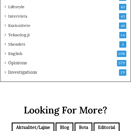
e
Lifestyle
43
n
i
Intervista
43
‘
Kuriozitete
40
s
e
Teknologji
14
r
Shendeti
5
b
i
English
598
z
Opinions
579
i
m
Investigations
19
i
n
’
e
K
o
Looking For More?
s
o
v
Aktualitet/Lajme
Blog
Bota
Editorial
ë