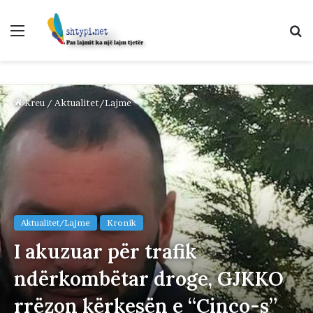
Menu
K
p
Kreu
/
Aktualitet/Lajme
Aktualitet/Lajme
Kronik
I akuzuar për trafik
ndërkombëtar droge, GJKKO
rrëzon kërkesën e “Cinco-s”