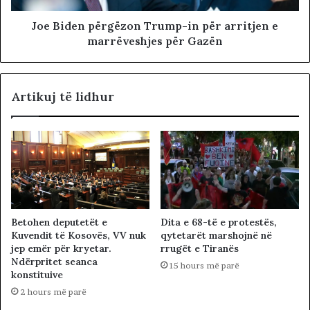
Joe Biden përgëzon Trump-in për arritjen e
marrëveshjes për Gazën
Artikuj të lidhur
Betohen deputetët e
Dita e 68-të e protestës,
Kuvendit të Kosovës, VV nuk
qytetarët marshojnë në
jep emër për kryetar.
rrugët e Tiranës
Ndërpritet seanca
15 hours më parë
konstituive
2 hours më parë