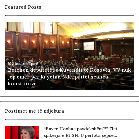
Featured Posts
B
F
e
i
t
t
o
i
h
m
e
t
n
2 hours më parë
a
Betohen deputetët e Kuvendit të Kosovës, VV nuk
d
r
jep emër për kryetar. Ndërpritet seanca
e
i
konstituive
p
ë
u
s
t
h
e
t
t
ë
Postimet më të ndjekura
ë
i
t
v
“Enver Hoxha i pavdekshëm?!” Flet
e
e
spikerja e RTSH: U përlota sepse…
K
t