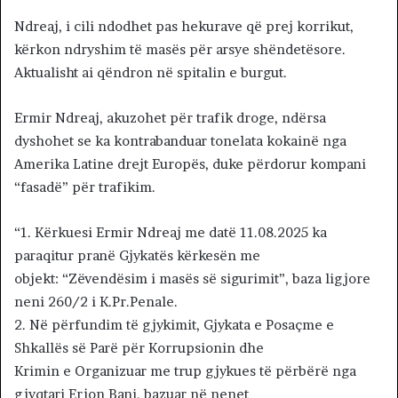
Ndreaj, i cili ndodhet pas hekurave që prej korrikut,
kërkon ndryshim të masës për arsye shëndetësore.
Aktualisht ai qëndron në spitalin e burgut.
Ermir Ndreaj, akuzohet për trafik droge, ndërsa
dyshohet se ka kontrabanduar tonelata kokainë nga
Amerika Latine drejt Europës, duke përdorur kompani
“fasadë” për trafikim.
“1. Kërkuesi Ermir Ndreaj me datë 11.08.2025 ka
paraqitur pranë Gjykatës kërkesën me
objekt: “Zëvendësim i masës së sigurimit”, baza ligjore
neni 260/2 i K.Pr.Penale.
2. Në përfundim të gjykimit, Gjykata e Posaçme e
Shkallës së Parë për Korrupsionin dhe
Krimin e Organizuar me trup gjykues të përbërë nga
gjyqtari Erjon Bani, bazuar në nenet