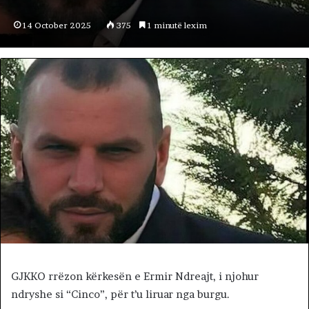
14 October 2025
375
1 minutë lexim
GJKKO rrëzon kërkesën e Ermir Ndreajt, i njohur
ndryshe si “Cinco”, për t’u liruar nga burgu.