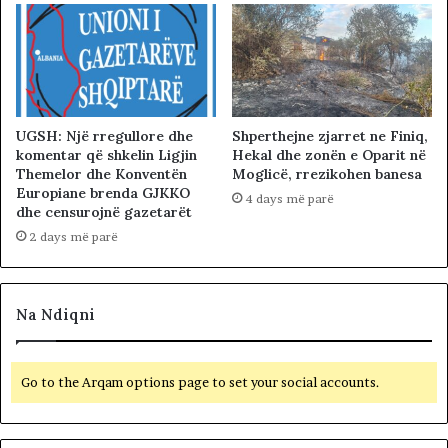
UGSH: Një rregullore dhe
Shperthejne zjarret ne Finiq,
komentar që shkelin Ligjin
Hekal dhe zonën e Oparit në
Themelor dhe Konventën
Moglicë, rrezikohen banesa
Europiane brenda GJKKO
4 days më parë
dhe censurojnë gazetarët
2 days më parë
Na Ndiqni
Go to the Arqam options page to set your social accounts.