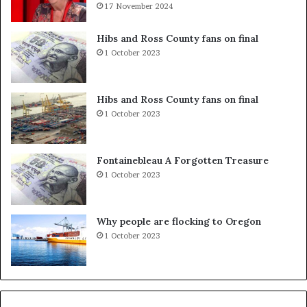
u
17 November 2024
ë
v
m
e
Hibs and Ross County fans on final
n
1 October 2023
d
i
t
Hibs and Ross County fans on final
t
1 October 2023
ë
K
o
Fontainebleau A Forgotten Treasure
s
1 October 2023
o
v
ë
Why people are flocking to Oregon
s
1 October 2023
,
V
V
n
u