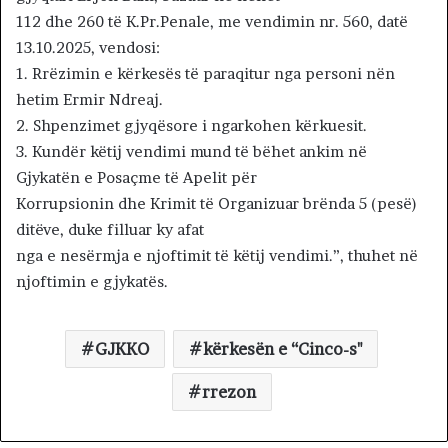
112 dhe 260 të K.Pr.Penale, me vendimin nr. 560, datë
13.10.2025, vendosi:
1. Rrëzimin e kërkesës të paraqitur nga personi nën
hetim Ermir Ndreaj.
2. Shpenzimet gjyqësore i ngarkohen kërkuesit.
3. Kundër këtij vendimi mund të bëhet ankim në
Gjykatën e Posaçme të Apelit për
Korrupsionin dhe Krimit të Organizuar brënda 5 (pesë)
ditëve, duke filluar ky afat
nga e nesërmja e njoftimit të këtij vendimi.”, thuhet në
njoftimin e gjykatës.
GJKKO
kërkesën e “Cinco-s"
rrezon