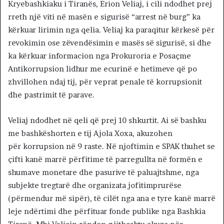
Kryebashkiaku i Tiranës, Erion Veliaj, i cili ndodhet prej
rreth një viti në masën e sigurisë “arrest në burg” ka
kërkuar lirimin nga qelia. Veliaj ka paraqitur kërkesë për
revokimin ose zëvendësimin e masës së sigurisë, si dhe
ka kërkuar informacion nga Prokuroria e Posaçme
Antikorrupsion lidhur me ecurinë e hetimeve që po
zhvillohen ndaj tij, për veprat penale të korrupsionit
dhe pastrimit të parave.
Veliaj ndodhet në qeli që prej 10 shkurtit. Ai së bashku
me bashkëshorten e tij Ajola Xoxa, akuzohen
për korrupsion në 9 raste. Në njoftimin e SPAK thuhet se
çifti kanë marrë përfitime të parregullta në formën e
shumave monetare dhe pasurive të paluajtshme, nga
subjekte tregtarë dhe organizata jofitimprurëse
(përmendur më sipër), të cilët nga ana e tyre kanë marrë
leje ndërtimi dhe përfituar fonde publike nga Bashkia