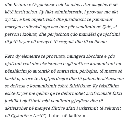
dhe Krimin e Organizuar nuk ka mbërritur asnjëherë në
këtë institucion. Ky fakt administrativ, i provuar me akt
zyrtar, e bën objektivisht dhe juridikisht të pamundur
marrjen e dijenisë nga ana ime për vendimin në fjalë, si
person i izoluar, dhe përjashton çdo mundësi që njoftimi
të jetë kryer në mënyrë të rregullt dhe të vlefshme.
Këto dy elemente të provuara, mungesa absolute e çdo
njoftimi real dhe ekzistenca e një deftese komunikimi me
nënshkrim jo autentik në emrin tim, përbëjnë, të marra së
bashku, provë të drejtpërdrejtë dhe të pakundërshtueshme
se dëftesa e komunikimit është falsifikuar. Ky falsifikim
është kryer me qëllim që të deformohet artificialisht fakti
juridik i njoftimit mbi vendimin gjyqësor dhe të
aktivizohet në mënyrë fiktive afati i ushtrimit të rekursit
në Gjykatën e Lartë”,
thuhet në kallëzim.