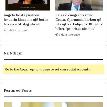
Angela Kosta pushton
Kriza e emigrantëve në
lexuesin kinez me një botim
Ceuta, Gjermania kërkon që
të ri poetik dygjuhësh
mbrojtja e kufijve të BE-së të
bëhet “prioritet absolut”
3 days më parë
4 days më parë
Na Ndiqni
Go to the Arqam options page to set your social accounts.
Featured Posts
P
N