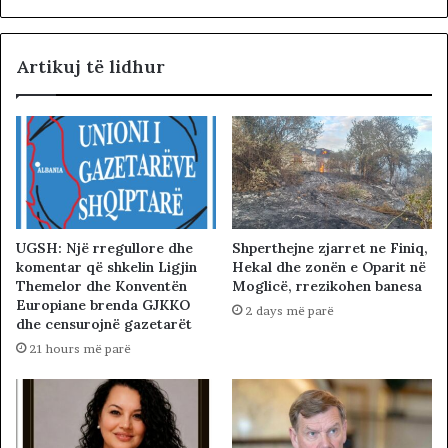
Artikuj të lidhur
UGSH: Një rregullore dhe
Shperthejne zjarret ne Finiq,
komentar që shkelin Ligjin
Hekal dhe zonën e Oparit në
Themelor dhe Konventën
Moglicë, rrezikohen banesa
Europiane brenda GJKKO
2 days më parë
dhe censurojnë gazetarët
21 hours më parë