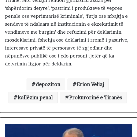
Tiranë. Mbi Veliajn rëndon gjithashtu akuza për
‘shpërdorim detyre’, ‘pastrimi i produkteve të veprës
penale ose veprimtarisë kriminale’, ‘futja ose mbajtja e
sendeve të ndaluara në institucionin e ekzekutimit të
vendimeve me burgim’ dhe refuzimi për deklarimin,
mosdeklarimi, fshehja ose deklarimi i rremë i pasurive,
interesave privatë të personave të zgjedhur dhe
nëpunësve publikë ose i çdo personi tjetër që ka
detyrimin ligjor për deklarim.
depoziton
Erion Veliaj
kallëzim penal
Prokurorinë e Tiranës