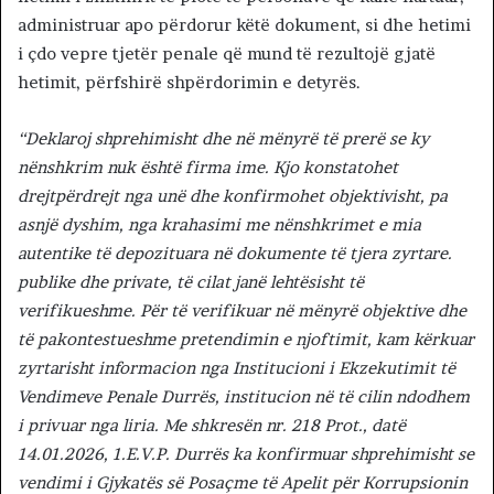
administruar apo përdorur këtë dokument, si dhe hetimi
i çdo vepre tjetër penale që mund të rezultojë gjatë
hetimit, përfshirë shpërdorimin e detyrës.
“Deklaroj shprehimisht dhe në mënyrë të prerë se ky
nënshkrim nuk është firma ime. Kjo konstatohet
drejtpërdrejt nga unë dhe konfirmohet objektivisht, pa
asnjë dyshim, nga krahasimi me nënshkrimet e mia
autentike të depozituara në dokumente të tjera zyrtare.
publike dhe private, të cilat janë lehtësisht të
verifikueshme. Për të verifikuar në mënyrë objektive dhe
të pakontestueshme pretendimin e njoftimit, kam kërkuar
zyrtarisht informacion nga Institucioni i Ekzekutimit të
Vendimeve Penale Durrës, institucion në të cilin ndodhem
i privuar nga liria. Me shkresën nr. 218 Prot., datë
14.01.2026, 1.E.V.P. Durrës ka konfirmuar shprehimisht se
vendimi i Gjykatës së Posaçme të Apelit për Korrupsionin