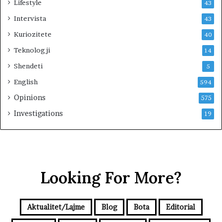
Lifestyle
43
Intervista
43
Kuriozitete
40
Teknologji
14
Shendeti
5
English
594
Opinions
575
Investigations
19
Looking For More?
Aktualitet/Lajme
Blog
Bota
Editorial