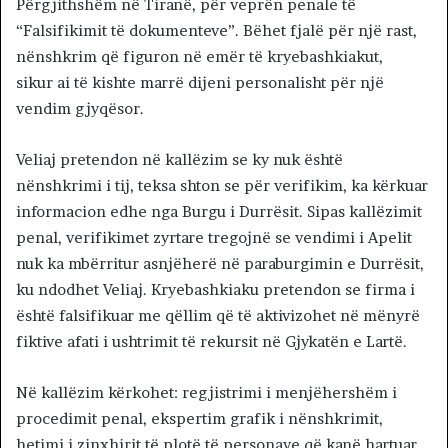
Përgjithshëm në Tiranë, për veprën penale të
“Falsifikimit të dokumenteve”. Bëhet fjalë për një rast,
nënshkrim që figuron në emër të kryebashkiakut,
sikur ai të kishte marrë dijeni personalisht për një
vendim gjyqësor.
Veliaj pretendon në kallëzim se ky nuk është
nënshkrimi i tij, teksa shton se për verifikim, ka kërkuar
informacion edhe nga Burgu i Durrësit. Sipas kallëzimit
penal, verifikimet zyrtare tregojnë se vendimi i Apelit
nuk ka mbërritur asnjëherë në paraburgimin e Durrësit,
ku ndodhet Veliaj. Kryebashkiaku pretendon se firma i
është falsifikuar me qëllim që të aktivizohet në mënyrë
fiktive afati i ushtrimit të rekursit në Gjykatën e Lartë.
Në kallëzim kërkohet: regjistrimi i menjëhershëm i
procedimit penal, ekspertim grafik i nënshkrimit,
hetimi i zinxhirit të plotë të personave që kanë hartuar,