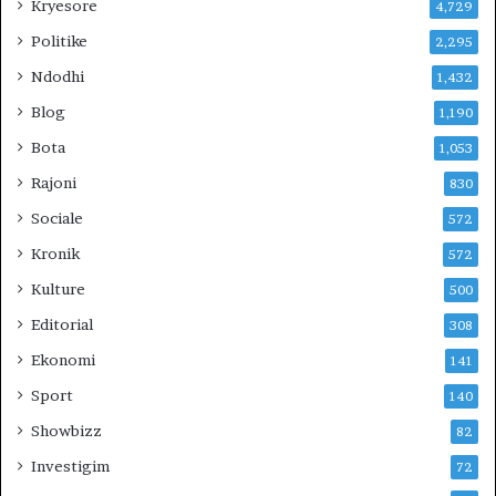
Kryesore
4,729
U
Politike
N
2,295
D
Ndodhi
1,432
H
E
Blog
1,190
V
Bota
1,053
E
R
Rajoni
830
I
Sociale
572
U
N
Kronik
572
?
Kulture
500
Editorial
308
Ekonomi
141
Sport
140
Showbizz
82
Investigim
72