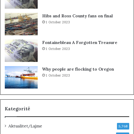
ë
A
g
R
j
D
Hibs and Ross County fans on final
e
H
1 October 2023
j
U
n
R
j
K
Fontainebleau A Forgotten Treasure
ë
O
1 October 2023
v
H
e
A
n
T
Why people are flocking to Oregon
d
A
1 October 2023
p
Z
u
H
n
D
e
U
…
K
»
I
Kategoritë
M
J
Aktualitet/Lajme
U
5,768
G