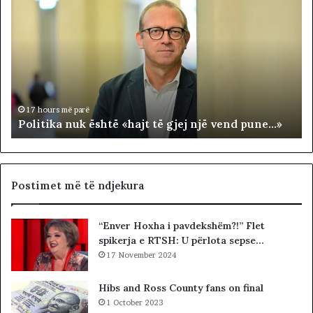
o
D
l
A
i
R
t
J
i
A
k
T
a
E
n
R
17 hours më parë
Politika nuk është «hajt të gjej një vend pune…»
u
R
k
I
ë
T
s
O
h
R
Postimet më të ndjekura
t
I
ë
A
“Enver Hoxha i pavdekshëm?!” Flet
«
L
spikerja e RTSH: U përlota sepse…
h
E
a
17 November 2024
.
j
A
t
K
Hibs and Ross County fans on final
t
A
1 October 2023