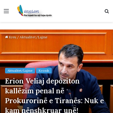
Menu
K
p
Kreu
/
Aktualitet/Lajme
Aktualitet/Lajme
Kronik
Erion Veliaj depoziton
kallëzim penal në
Prokurorinë e Tiranës: Nuk e
kam nënshkruar unë!