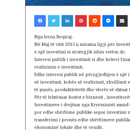
Trump këmbën
ë
negociatat me 
m
vazhdojnë: Shan
Facebook
Twitter
LinkedIn
Pinterest
Reddit
Messenger
Shpërndaj nëpërmjet Emailit
b
prerjes së kokë
ë
n
g
Nga Irena Beqiraj-
u
Në Maj të vitit 2015 u miratua ligji për Inves
l
e një investimi si strategjik ishin vetëm dy:
s
Interesi publik i investimit si dhe kriteri fi
e
n
realizimin e investimit.
e
Edhe interesi publik në përzgjedhjen e një in
g
së investimit, kohës së realizimit, zhvillimit
o
të punës, produktivitetit dhe vlerës së shtuar t
c
i
Për të lehtësuar kostot e biznesit , investitorë
a
Investimeve i drejtuar nga Kryeministi mund t
t
por edhe shërbime publike sepse investimi n
a
transferimi i pronës edhe shërbimeve publike
t
ekonominë lokale dhe të vendit .
m