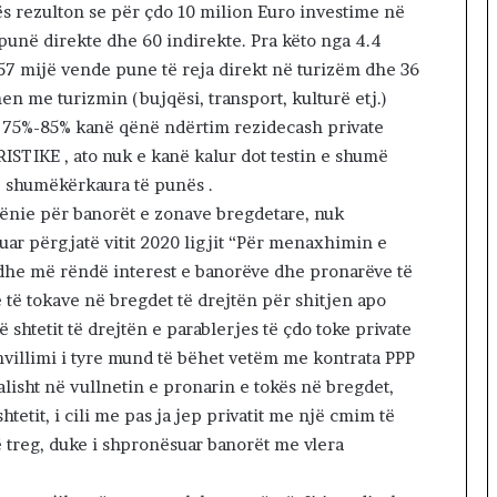
ës rezulton se për çdo 10 milion Euro investime në
punë direkte dhe 60 indirekte. Pra këto nga 4.4
 57 mijë vende pune të reja direkt në turizëm dhe 36
n me turizmin (bujqësi, transport, kulturë etj.)
ke 75%-85% kanë qënë ndërtim rezidecash private
ISTIKE , ato nuk e kanë kalur dot testin e shumë
të shumëkërkaura të punës .
ënie për banorët e zonave bregdetare, nuk
auar përgjatë vitit 2020 ligjit “Për menaxhimin e
dhe më rëndë interest e banorëve dhe pronarëve të
 të tokave në bregdet të drejtën për shitjen apo
ë shtetit të drejtën e parablerjes të çdo toke private
hvillimi i tyre mund të bëhet vetëm me kontrata PPP
alisht në vullnetin e pronarin e tokës në bregdet,
htetit, i cili me pas ja jep privatit me një cmim të
 treg, duke i shpronësuar banorët me vlera