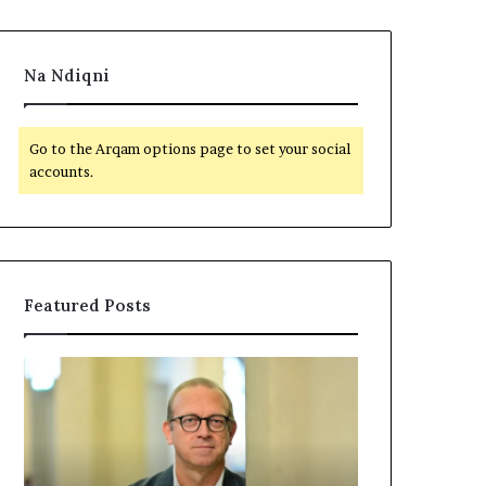
Na Ndiqni
Go to the Arqam options page to set your social
accounts.
Featured Posts
P
N
o
D
l
A
i
R
t
J
i
A