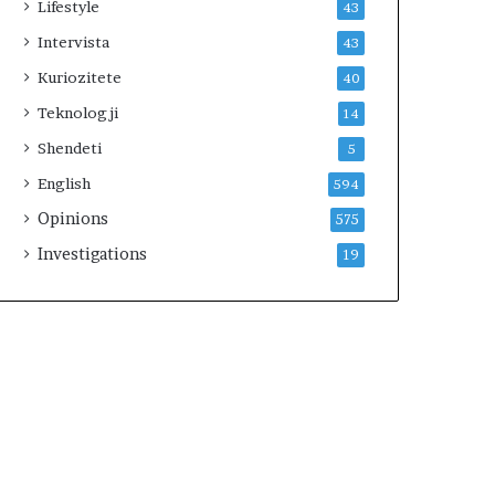
Lifestyle
43
Intervista
43
Kuriozitete
40
Teknologji
14
Shendeti
5
English
594
Opinions
575
Investigations
19