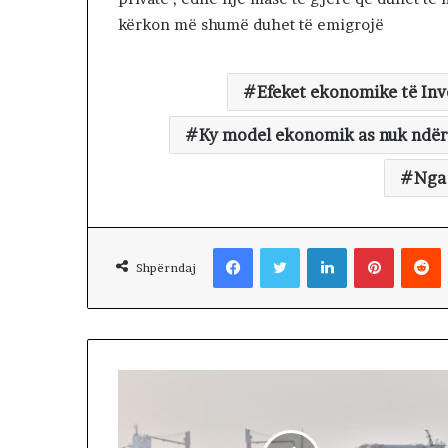
kërkon më shumë duhet të emigrojë
Efeket ekonomike të Inv
Ky model ekonomik as nuk ndërt
Nga 
Facebook
Twitter
LinkedIn
Pinterest
Reddit
Shpërndaj