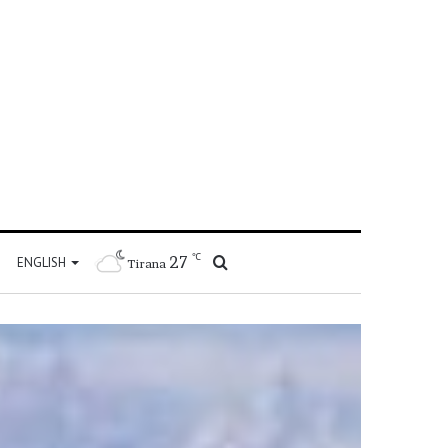
℃
27
Kërko
ENGLISH
Tirana
për