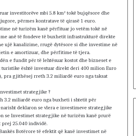
l
a
fruar investitorëve mbi 5.8 km² tokë bujqësore dhe
 jugore, përmes kontratave të qirasë 1 euro.
estime në turizëm kanë përfituar jo vetëm tokë në
 me anë të fondeve të buxhetit infrastrukturë direkte
me ujë kanalizime, rrugë dytësore si dhe investime në
tin e amortizuar, dhe përfitime të tjera.
adën e fundit për të lehtësuar kostot dhe bizneset e
t turistike është investuar direkt deri 400 milion Euro
, pra gjithësej rreth 3.2 miliardë euro nga taksat
nvestimet strategjike ?
 3.2 miliardë euro nga buxheti i shtetit për
enarisht deklaron se vlera e investimeve strategjike
on se Investimet strategjike në turizëm kanë prurë
 prej 25.040 individë.
 Bankës Botërore të efektit që kanë investimet në