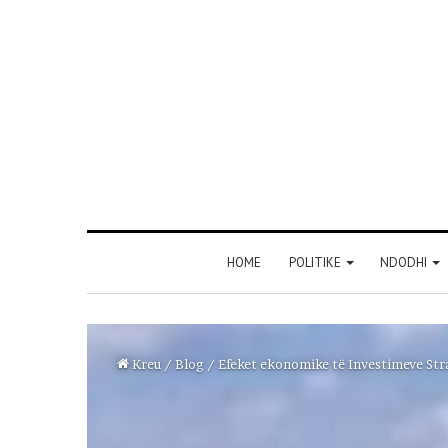
HOME
POLITIKE
NDODHI
Kreu
/
Blog
/
Efeket ekonomike të Investimeve Stra