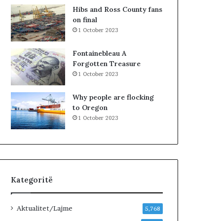
n
R
Hibs and Ross County fans
j
K
on final
ë
O
1 October 2023
v
H
e
A
Fontainebleau A
n
T
Forgotten Treasure
d
A
1 October 2023
p
Z
u
H
Why people are flocking
n
D
to Oregon
e
U
1 October 2023
…
K
»
I
M
J
U
G
Kategoritë
U
N
D
Aktualitet/Lajme
5,768
H