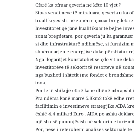
e
Cfarë ka ofruar qeveria në këto 10 vjet ?
I
Sipas vendimeve të miratuara, qeveria u ka o
r
truall kryesisht në zonën e çmuar bregdetare
a
Investitorët që janë kualifikuar të bëjnë inv
n
i
zonat bregdetare, por qeveria ju ka garantuar
n
si dhe infrastrukturë ndihmëse, si furnizim 
p
shpërndarjen e energjisë duke përshtatur rrje
o
Nga llogaritjet konstatohet se çdo vit në dek
v
a
investitorëve të sektorit të resorteve në zona
z
nga buxheti i shtetit (me fondet e brendshme)
h
tona.
d
Por le të shikojë cfarë kanë dhënë mbrapsht i
o
j
Pra ndërsa kanë marrë 5.8km2 tokë edhe rreth
n
facilitimin e investimeve strategjike AIDA kr
ë
është 4.4 miliard Euro . AIDA po ashtu deklar
:
një shtesë punonjësish në sektorin e turizmit
S
h
Por, nëse i referohemi analizës sektoriale te