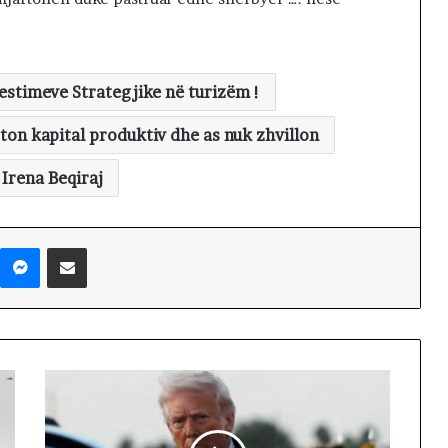
estimeve Strategjike në turizëm !
on kapital produktiv dhe as nuk zhvillon
Irena Beqiraj
Messenger
Shpërndaj nëpërmjet Emailit