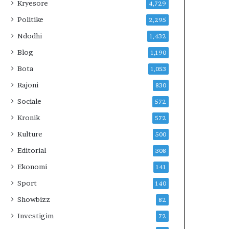
E
Kryesore
4,729
V
Politike
2,295
E
R
Ndodhi
1,432
I
Blog
1,190
U
N
Bota
1,053
?
Rajoni
830
Sociale
572
Kronik
572
Kulture
500
Editorial
308
Ekonomi
141
Sport
140
Showbizz
82
Investigim
72