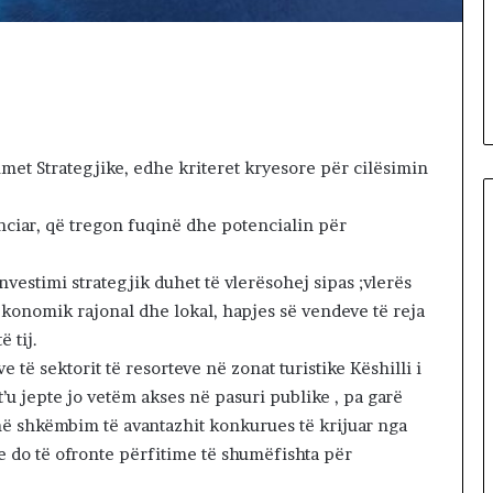
gul se
ë
Iranin po
1 day më parë
p
si i fundit para
Dy fjalë për “paditësin” Suel
ë
s
Çela
r
“
p
a
timet Strategjike, edhe kriteret kryesore për cilësimin
d
i
nanciar, që tregon fuqinë dhe potencialin për
t
ë
s
vestimi strategjik duhet të vlerësohej sipas ;vlerës
i
 ekonomik rajonal dhe lokal, hapjes së vendeve të reja
n
ë tij.
”
S
ve të sektorit të resorteve në zonat turistike Këshilli i
u
’u jepte jo vetëm akses në pasuri publike , pa garë
e
ë shkëmbim të avantazhit konkurues të krijuar nga
l
 do të ofronte përfitime të shumëfishta për
Ç
e