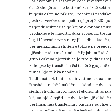
Por ekonomia e resorteve edhe investimeve s
s
është shoqëruar me kosto në kurriz të sektorë
ë
buqësia është në pikiatë. Prodhimi i produ
k
o
peshkut vezëve dhe mjaltit) që prej 2020 njoh
k
paqëndrueshmërisë që krijon ekonomia turisti
ë
produkteve të importit, duke zvogëluar tregu
s
Ligji i Investimeve strategjike edhe akte të t
për menaxhimin shitjen e tokave në bregdet n
njëashme të transferimit “të ligjshëm “ të vl
grup i caktuar njërzish që jo fare çuditërisht
Edhe pse ky transferim është bërë gjoja në em
punës, kjo nuk ka ndodhur.
Të dhënat e 4.4 miliardë investime aktuale në
“trashë e trashë ” nuk lënë askënd me dy pare
sjellin zhvillimin . Ky model ekonomik as nuk
krijuar një shoqëri me dy nivele: një elitë të
përfituan nga transferimi i pasurisë publike p
private , edhe një mase të gjerë që duhet të