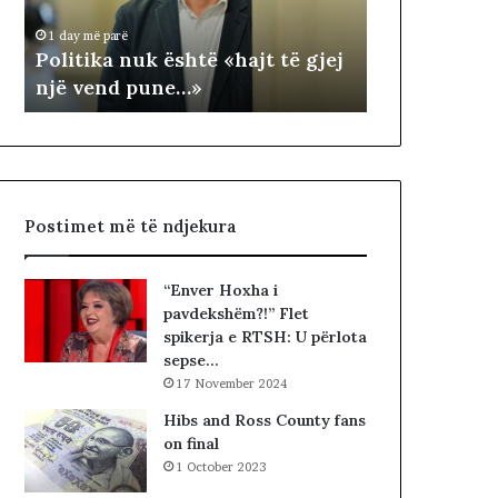
1 day më parë
k
T
NDARJA TER
1 day më parë
a
E
Politika nuk është «hajt të gjej
ARDHUR KO
n
R
një vend pune…»
JUGUN DHE
u
R
k
I
ë
T
s
O
h
R
t
I
Postimet më të ndjekura
ë
A
«
L
h
E
“Enver Hoxha i
a
.
pavdekshëm?!” Flet
j
A
spikerja e RTSH: U përlota
t
K
sepse…
t
A
17 November 2024
ë
A
g
R
Hibs and Ross County fans
j
D
on final
e
H
1 October 2023
j
U