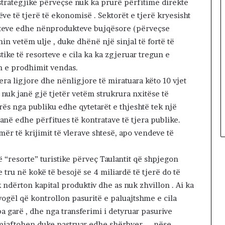
trategjike përveçse nuk ka prurë përfitime direkte
ve të tjerë të ekonomisë . Sektorët e tjerë kryesisht
keteve edhe nënprodukteve bujqësore (përveçse
in vetëm ulje , duke dhënë një sinjal të fortë të
ke të resorteve e cila ka ka zgjeruar tregun e
n e prodhimit vendas.
jera ligjore dhe nënligjore të miratuara këto 10 vjet
uk janë gjë tjetër vetëm strukrura nxitëse të
erës nga publiku edhe qytetarët e thjeshtë tek një
 janë edhe përfitues të kontratave të tjera publike.
ër të krijimit të vlerave shtesë, apo vendeve të
 “resorte” turistike përveç Taulantit që shpjegon
 tru në kokë të besojë se 4 miliardë të tjerë do të
 ndërton kapital produktiv dhe as nuk zhvillon . Ai ka
 vogël që kontrollon pasuritë e paluajtshme e cila
a garë , dhe nga transferimi i detyruar pasurive
 mjaftohen duke pastruar edhe shërbyer …. nëse