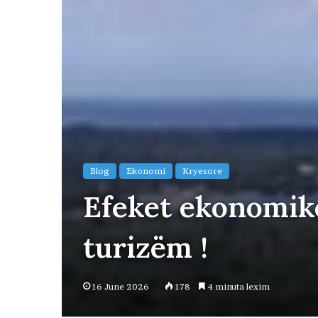
Blog
Ekonomi
Kryesore
Efeket ekonomike
turizëm !
16 June 2026
178
4 minuta lexim