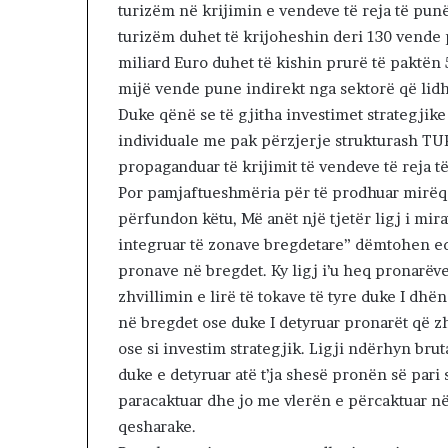
a
turizëm në krijimin e vendeve të reja të pun
n
turizëm duhet të krijoheshin deri 130 vende 
s
miliard Euro duhet të kishin prurë të paktën
i
mijë vende pune indirekt nga sektorë që lidhe
i
f
Duke qënë se të gjitha investimet strategji
u
individuale me pak përzjerje strukturash TUR
n
propaganduar të krijimit të vendeve të reja 
d
Por pamjaftueshmëria për të prodhuar mirëq
i
t
përfundon këtu, Më anët një tjetër ligj i mir
p
integruar të zonave bregdetare” dëmtohen e
a
pronave në bregdet. Ky ligj i’u heq pronarëve
r
zhvillimin e lirë të tokave të tyre duke I dhën
a
p
në bregdet ose duke I detyruar pronarët që z
r
ose si investim strategjik. Ligji ndërhyn brut
e
duke e detyruar atë t’ja shesë pronën së pari s
r
paracaktuar dhe jo me vlerën e përcaktuar në
j
e
qesharake.
s