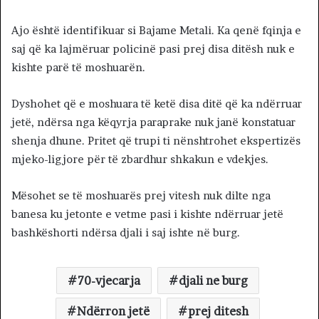
Ajo është identifikuar si Bajame Metali. Ka qenë fqinja e
saj që ka lajmëruar policinë pasi prej disa ditësh nuk e
kishte parë të moshuarën.
Dyshohet që e moshuara të ketë disa ditë që ka ndërruar
jetë, ndërsa nga këqyrja paraprake nuk janë konstatuar
shenja dhune. Pritet që trupi ti nënshtrohet ekspertizës
mjeko-ligjore për të zbardhur shkakun e vdekjes.
Mësohet se të moshuarës prej vitesh nuk dilte nga
banesa ku jetonte e vetme pasi i kishte ndërruar jetë
bashkëshorti ndërsa djali i saj ishte në burg.
70-vjecarja
djali ne burg
Ndërron jetë
prej ditesh