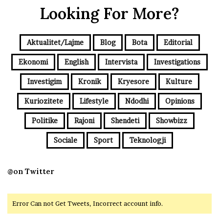
Looking For More?
Aktualitet/Lajme
Blog
Bota
Editorial
Ekonomi
English
Intervista
Investigations
Investigim
Kronik
Kryesore
Kulture
Kuriozitete
Lifestyle
Ndodhi
Opinions
Politike
Rajoni
Shendeti
Showbizz
Sociale
Sport
Teknologji
@on Twitter
Error Can not Get Tweets, Incorrect account info.