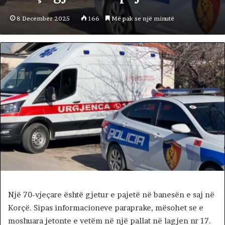
8 December 2025
166
Më pak se një minutë
Një 70-vjeçare është gjetur e pajetë në banesën e saj në
Korçë. Sipas informacioneve paraprake, mësohet se e
moshuara jetonte e vetëm në një pallat në lagjen nr 17.