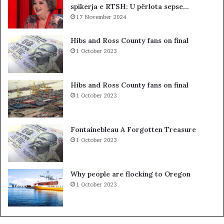
spikerja e RTSH: U përlota sepse…
-
t
s
17 November 2024
s
d
i
h
b
Hibs and Ross County fans on final
e
a
1 October 2023
S
r
P
c
A
o
Hibs and Ross County fans on final
K
l
1 October 2023
-
e
u
t
t
ë
Fontainebleau A Forgotten Treasure
,
s
1 October 2023
p
h
a
k
s
o
Why people are flocking to Oregon
u
d
1 October 2023
r
r
i
a
t
n
ë
e