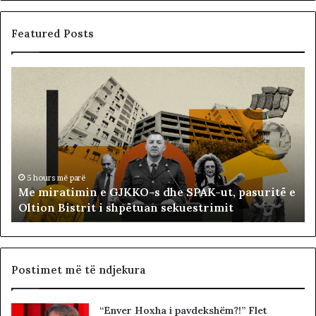
Featured Posts
M
B
e
a
m
l
i
l
r
i
a
s
t
t
i
ë
5 hours më parë
Me miratimin e GJKKO-s dhe SPAK-ut, pasuritë e
m
t
Oltion Bistrit i shpëtuan sekuestrimit
i
s
n
o
e
c
G
i
J
a
Postimet më të ndjekura
K
l
K
i
“Enver Hoxha i pavdekshëm?!” Flet
O
s