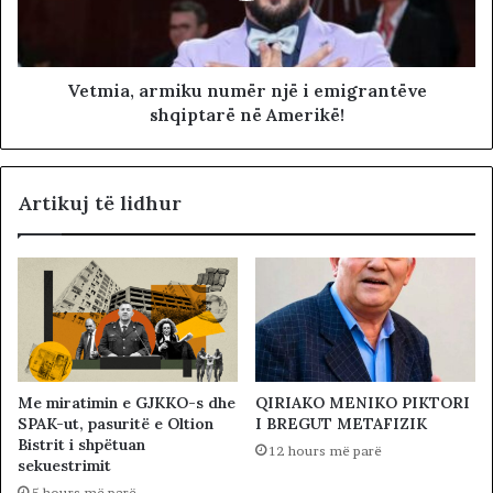
Vetmia, armiku numër një i emigrantëve
shqiptarë në Amerikë!
Artikuj të lidhur
Me miratimin e GJKKO-s dhe
QIRIAKO MENIKO PIKTORI
SPAK-ut, pasuritë e Oltion
I BREGUT METAFIZIK
Bistrit i shpëtuan
12 hours më parë
sekuestrimit
5 hours më parë