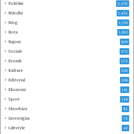
Politike
N
2,295
D
Ndodhi
1,432
H
E
Blog
1,190
V
Bota
1,053
E
R
Rajoni
830
I
Sociale
572
U
N
Kronik
572
?
Kulture
500
Editorial
308
Ekonomi
141
Sport
140
Showbizz
82
Investigim
72
Lifestyle
43