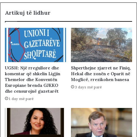
Artikuj të lidhur
UGSH: Një rregullore dhe
Shperthejne zjarret ne Finiq,
komentar që shkelin Ligjin
Hekal dhe zonën e Oparit në
Themelor dhe Konventën
Moglicë, rrezikohen banesa
Europiane brenda GJKKO
3 days më parë
dhe censurojnë gazetarët
1 day më parë