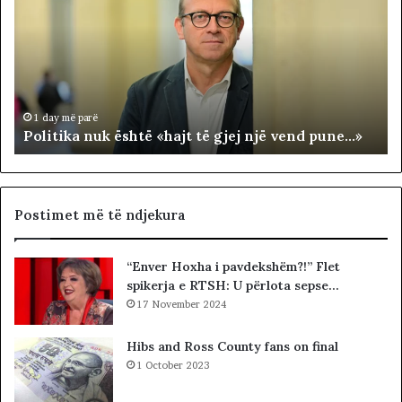
l
A
i
R
t
J
i
A
k
T
a
E
n
R
1 day më parë
Politika nuk është «hajt të gjej një vend pune…»
u
R
k
I
ë
T
s
O
h
R
Postimet më të ndjekura
t
I
ë
A
“Enver Hoxha i pavdekshëm?!” Flet
«
L
spikerja e RTSH: U përlota sepse…
h
E
a
17 November 2024
.
j
A
t
K
Hibs and Ross County fans on final
t
A
1 October 2023
ë
A
g
R