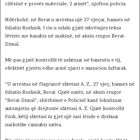
cilësinë e provës materiale, 2 armët”, njofton policia.
Ndërkohë, në Berat u arrestua një 27-vjeçar, banues në
fshatin Roshnik. I riu u ndalu gjatë mbrëmjes teksa
lëvizte me kanabis në makinë, në aksin rrugor Berat-
Dimal.
Më pas gjatë kontrollit të ushtruar në banesën e tij,
efektivët gjetën edhe armë zjarri e municion luftarak.
“U arrestua në flagrancë shtetasi A. Z., 27 vjeç, banues në
fshatin Roshnik, Berat. Gjatë natës, në aksin rrugor
“Berat-Dimal”, shërbimet e Policisë kanë lokalizuar
automjetin që drejtonte shtetasi A. Z. Gjatë kontrollit
fizik, këtij shtetasi iu gjet një sasi lënde e dyshuar
narkotike cannabis sativa.