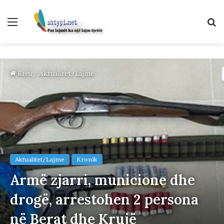
Menu
K
p
Kreu
/
Aktualitet/Lajme
Aktualitet/Lajme
Kronik
Armë zjarri, municione dhe
drogë, arrestohen 2 persona
në Berat dhe Krujë