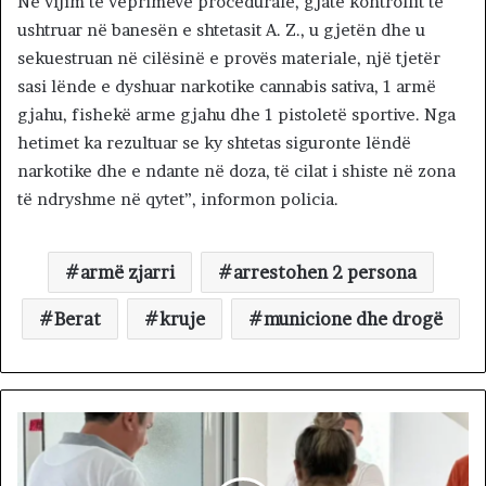
Në vijim të veprimeve procedurale, gjatë kontrollit të
ushtruar në banesën e shtetasit A. Z., u gjetën dhe u
sekuestruan në cilësinë e provës materiale, një tjetër
sasi lënde e dyshuar narkotike cannabis sativa, 1 armë
gjahu, fishekë arme gjahu dhe 1 pistoletë sportive. Nga
hetimet ka rezultuar se ky shtetas siguronte lëndë
narkotike dhe e ndante në doza, të cilat i shiste në zona
të ndryshme në qytet”, informon policia.
armë zjarri
arrestohen 2 persona
Berat
kruje
municione dhe drogë