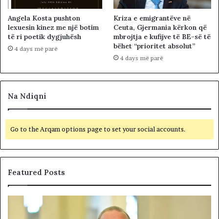
Angela Kosta pushton
Kriza e emigrantëve në
lexuesin kinez me një botim
Ceuta, Gjermania kërkon që
të ri poetik dygjuhësh
mbrojtja e kufijve të BE-së të
bëhet “prioritet absolut”
4 days më parë
4 days më parë
Na Ndiqni
Go to the Arqam options page to set your social accounts.
Featured Posts
P
N
o
D