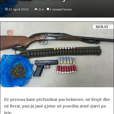
23 April 2025
214
1 minutë lexim
Dy persona kanë përfunduar pas hekurave, në Krujë dhe
në Berat, pasi ju janë gjetur në posedim armë zjarri pa
leje.