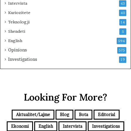
Intervista
43
Kuriozitete
40
Teknologji
14
Shendeti
5
English
594
Opinions
575
Investigations
19
Looking For More?
Aktualitet/Lajme
Blog
Bota
Editorial
Ekonomi
English
Intervista
Investigations