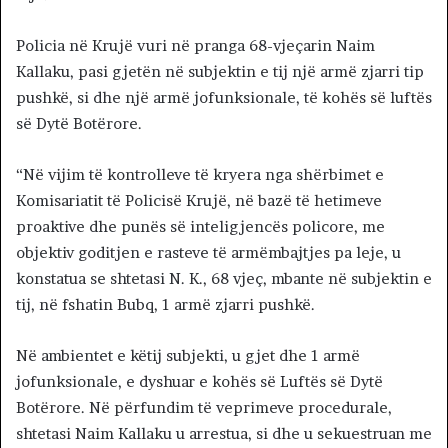
Policia në Krujë vuri në pranga 68-vjeçarin Naim
Kallaku, pasi gjetën në subjektin e tij një armë zjarri tip
pushkë, si dhe një armë jofunksionale, të kohës së luftës
së Dytë Botërore.
“Në vijim të kontrolleve të kryera nga shërbimet e
Komisariatit të Policisë Krujë, në bazë të hetimeve
proaktive dhe punës së inteligjencës policore, me
objektiv goditjen e rasteve të armëmbajtjes pa leje, u
konstatua se shtetasi N. K., 68 vjeç, mbante në subjektin e
tij, në fshatin Bubq, 1 armë zjarri pushkë.
Në ambientet e këtij subjekti, u gjet dhe 1 armë
jofunksionale, e dyshuar e kohës së Luftës së Dytë
Botërore. Në përfundim të veprimeve procedurale,
shtetasi Naim Kallaku u arrestua, si dhe u sekuestruan me