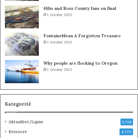
j
D
Hibs and Ross County fans on final
e
H
1 October 2023
j
U
n
R
j
K
Fontainebleau A Forgotten Treasure
ë
O
1 October 2023
v
H
e
A
n
T
Why people are flocking to Oregon
d
A
1 October 2023
p
Z
u
H
n
D
e
U
…
K
»
I
Kategoritë
M
J
Aktualitet/Lajme
U
5,768
G
Kryesore
4,729
U