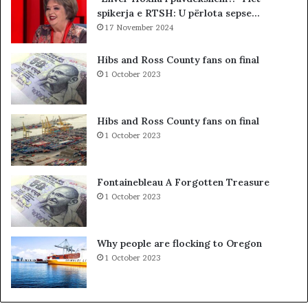
spikerja e RTSH: U përlota sepse…
-
t
s
17 November 2024
s
d
i
h
b
Hibs and Ross County fans on final
e
a
1 October 2023
S
r
P
c
A
o
Hibs and Ross County fans on final
K
l
1 October 2023
-
e
u
t
t
ë
Fontainebleau A Forgotten Treasure
,
s
1 October 2023
p
h
a
k
s
o
Why people are flocking to Oregon
u
d
1 October 2023
r
r
i
a
t
n
ë
e