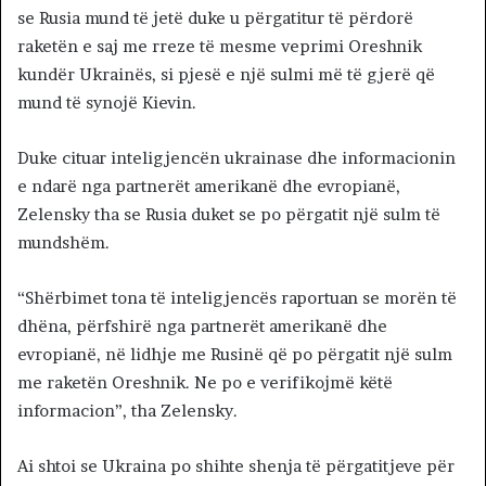
se Rusia mund të jetë duke u përgatitur të përdorë
raketën e saj me rreze të mesme veprimi Oreshnik
kundër Ukrainës, si pjesë e një sulmi më të gjerë që
mund të synojë Kievin.
Duke cituar inteligjencën ukrainase dhe informacionin
e ndarë nga partnerët amerikanë dhe evropianë,
Zelensky tha se Rusia duket se po përgatit një sulm të
mundshëm.
“Shërbimet tona të inteligjencës raportuan se morën të
dhëna, përfshirë nga partnerët amerikanë dhe
evropianë, në lidhje me Rusinë që po përgatit një sulm
me raketën Oreshnik. Ne po e verifikojmë këtë
informacion”, tha Zelensky.
Ai shtoi se Ukraina po shihte shenja të përgatitjeve për