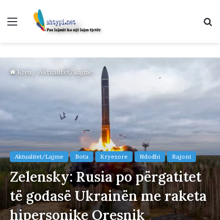
Menu
K
p
Kreu
/
Aktualitet/Lajme
Aktualitet/Lajme
Bota
Kryesore
Ndodhi
Rajoni
Zelensky: Rusia po përgatitet
të godasë Ukrainën me raketa
hipersonike Oresnik