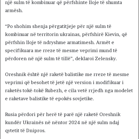
një sulm të kombinuar që përfshinte lloje të shumta
armësh.
“Po shohim shenja përgatitjeje për një sulm të
kombinuar në territorin ukrainas, përfshirë Kievin, që
përfshin lloje të ndryshme armatimesh. Armët e
specifikuara me rreze të mesme veprimi mund të
përdoren në një sulm të tillë”, deklaroi Zelensky.
Oreshnik është një raketë balistike me rreze të mesme
veprimi që besohet të jetë një version i modifikuar i
raketës tokë-tokë Rubezh, e cila vetë rrjedh nga modelet
e raketave balistike të epokës sovjetike.
Rusia përdori për herë të parë një raketë Oreshnik
kundër Ukrainës në nëntor 2024 në një sulm ndaj
qytetit të Dnipros.