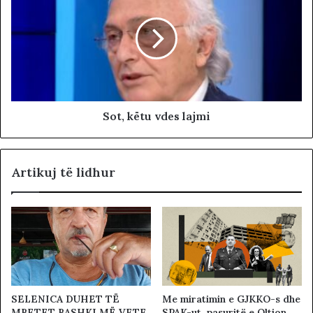
Sot, këtu vdes lajmi
Artikuj të lidhur
SELENICA DUHET TË
Me miratimin e GJKKO-s dhe
MBETET BASHKI MË VETE
SPAK-ut, pasuritë e Oltion