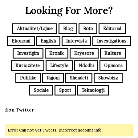
Looking For More?
Aktualitet/Lajme
Blog
Bota
Editorial
Ekonomi
English
Intervista
Investigations
Investigim
Kronik
Kryesore
Kulture
Kuriozitete
Lifestyle
Ndodhi
Opinions
Politike
Rajoni
Shendeti
Showbizz
Sociale
Sport
Teknologji
@on Twitter
Error Can not Get Tweets, Incorrect account info.