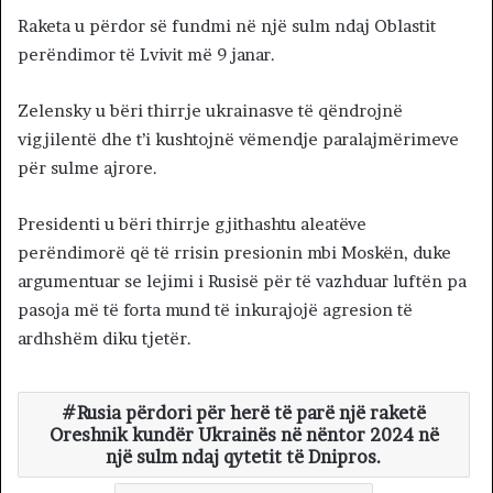
Raketa u përdor së fundmi në një sulm ndaj Oblastit
perëndimor të Lvivit më 9 janar.
Zelensky u bëri thirrje ukrainasve të qëndrojnë
vigjilentë dhe t’i kushtojnë vëmendje paralajmërimeve
për sulme ajrore.
Presidenti u bëri thirrje gjithashtu aleatëve
perëndimorë që të rrisin presionin mbi Moskën, duke
argumentuar se lejimi i Rusisë për të vazhduar luftën pa
pasoja më të forta mund të inkurajojë agresion të
ardhshëm diku tjetër.
Rusia përdori për herë të parë një raketë
Oreshnik kundër Ukrainës në nëntor 2024 në
një sulm ndaj qytetit të Dnipros.