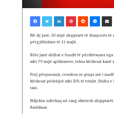
Lëvizja Revolt
a
Kuvendit: Lidh
R
Amerikën, ndale
e
Facebook
Twitter
LinkedIn
Pinterest
Reddit
Messenger
Shpërndaj nëpërmjet Emailit
Kosovës
v
o
l
Në dy javë, 50 mijë shqiptarë të diasporës të
t
përgjithshme të 11 majit.
a
p
r
Këto janë shifrat e fundit të përditësuara n
o
mbi 79 mijë aplikimeve, teksa kërkesat kanë 
t
e
s
Prej përpunimit, rezulton se grupi më i madh i
t
kërkesat përbëjnë mbi 35% të totalit. Shifra e
o
tani.
n
p
Ndjekin ndërkaq në rang shtetesh shqiptarët
a
r
Bashkuar.
a