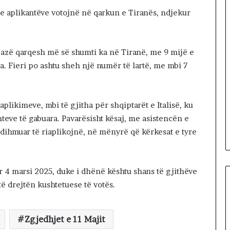
M
e aplikantëve votojnë në qarkun e Tiranës, ndjekur
Ë
V
E
T
 bazë qarqesh më së shumti ka në Tiranë, me 9 mijë e
E
ra. Fieri po ashtu sheh një numër të lartë, me mbi 7
plikimeve, mbi të gjitha për shqiptarët e Italisë, ku
eve të gabuara. Pavarësisht kësaj, me asistencën e
dihmuar të riaplikojnë, në mënyrë që kërkesat e tyre
ar 4 marsi 2025, duke i dhënë kështu shans të gjithëve
ë drejtën kushtetuese të votës.
Zgjedhjet e 11 Majit