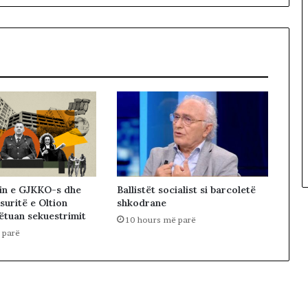
in e GJKKO-s dhe
Ballistët socialist si barcoletë
suritë e Oltion
shkodrane
pëtuan sekuestrimit
10 hours më parë
 parë