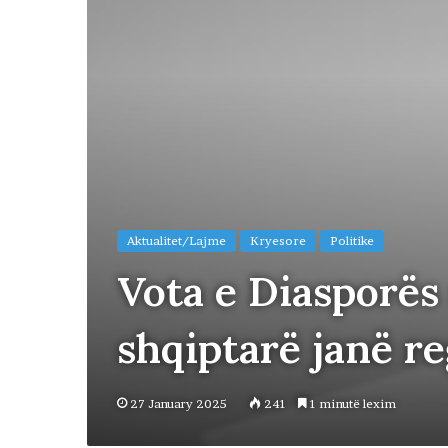
Aktualitet/Lajme
Kryesore
Politike
Vota e Diasporës 
shqiptarë janë re
27 January 2025
241
1 minutë lexim