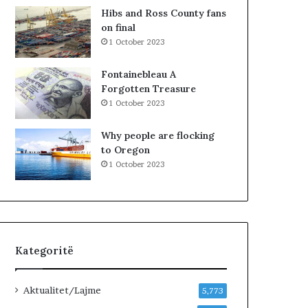
u
t
Hibs and Ross County fans
t
ë
on final
,
s
1 October 2023
p
h
a
k
Fontainebleau A
s
o
Forgotten Treasure
u
d
1 October 2023
r
r
i
a
Why people are flocking
t
n
to Oregon
ë
e
1 October 2023
e
O
l
t
i
o
Kategoritë
n
B
i
Aktualitet/Lajme
5,773
s