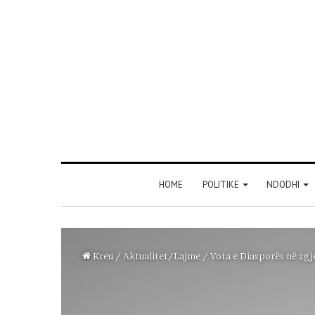
HOME
POLITIKE
NDODHI
Kreu
/
Aktualitet/Lajme
/
Vota e Diasporës në zgje