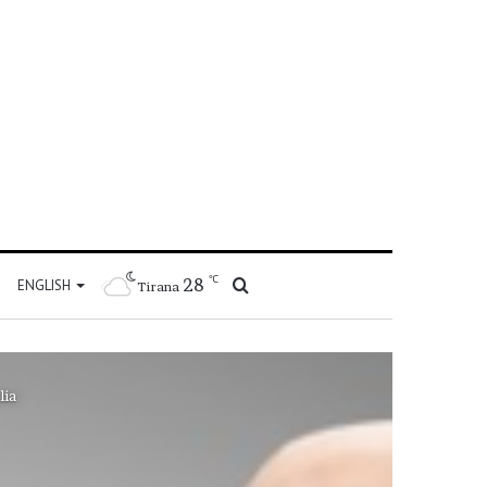
℃
28
Kërko
ENGLISH
Tirana
për
lia