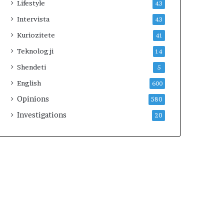
Lifestyle
43
m
i
Intervista
43
t
Kuriozitete
41
Teknologji
14
Shendeti
5
English
600
Opinions
580
Investigations
20