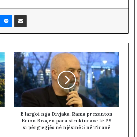
Messenger
Shpërndaj nëpërmjet Emailit
E largoi nga Divjaka, Rama prezanton
Erion Braçen para strukturave të PS
si përgjegjës në njësinë 5 në Tiranë