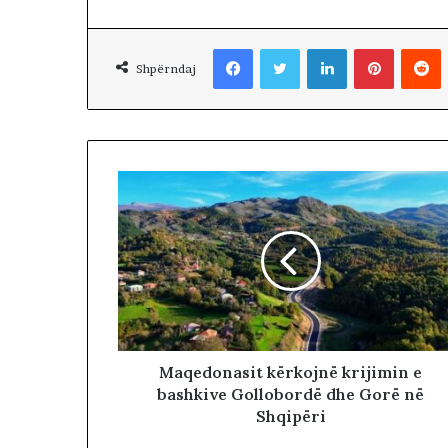
n
m
e
Facebook
Twitter
LinkedIn
Pinterest
Reddit
A
Shpërndaj
m
e
r
i
k
ë
n
,
n
d
a
l
e
n
Maqedonasit kërkojnë krijimin e
i
bashkive Gollobordë dhe Gorë në
‘
Shqipëri
s
e