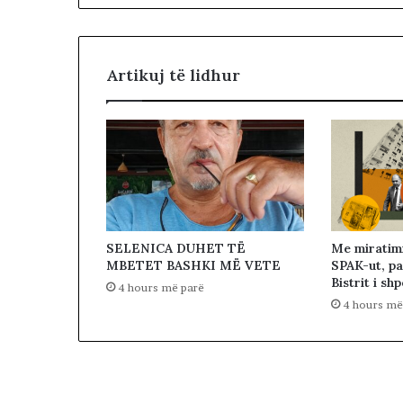
r
b
i
Artikuj të lidhur
z
i
m
i
n
’
e
K
o
s
SELENICA DUHET TË
Me miratim
o
MBETET BASHKI MË VETE
SPAK-ut, pa
v
Bistrit i sh
4 hours më parë
ë
4 hours më
s