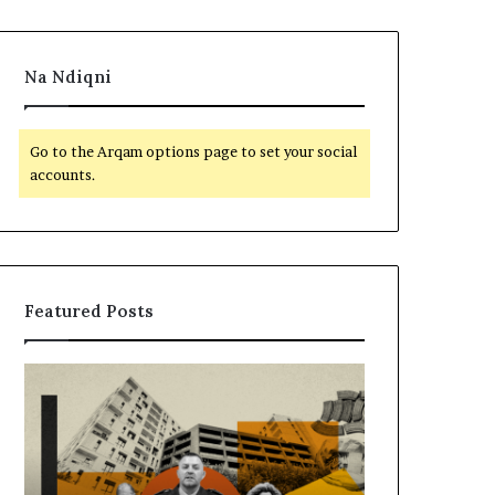
Na Ndiqni
Go to the Arqam options page to set your social
accounts.
Featured Posts
M
B
e
a
m
l
i
l
r
i
a
s