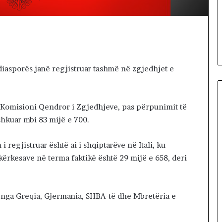
a proteston para
C
eni vendin me
4 hours më parë
A
ni ‘serbizimin’ e
SELENICA DUHET TË MBETET
D
BASHKI MË VETE
U
H
E
 diasporës janë regjistruar tashmë në zgjedhjet e
T
T
Ë
M
ga Komisioni Qendror i Zgjedhjeve, pas përpunimit të
B
shkuar mbi 83 mijë e 700.
E
T
E
 regjistruar është ai i shqiptarëve në Itali, ku
T
 kërkesave në terma faktikë është 29 mijë e 658, deri
B
A
S
 nga Greqia, Gjermania, SHBA-të dhe Mbretëria e
H
K
I