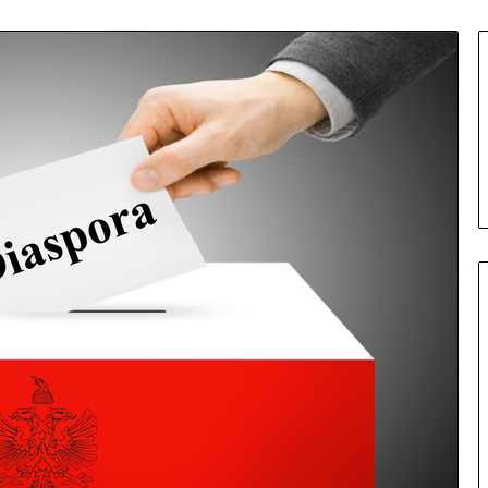
S
E
L
E
N
I