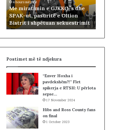
4 hours më parë
t
t
Me miratimin e GJKKO-s dhe
10 hours më parë
i
ë
SPAK-ut, pasuritë e Oltion
Ballistët soc
m
t
Bistrit i shpëtuan sekuestrimit
shkodrane
i
s
n
o
e
c
G
i
J
a
K
l
Postimet më të ndjekura
K
i
O
s
-
t
“Enver Hoxha i
s
s
pavdekshëm?!” Flet
d
i
spikerja e RTSH: U përlota
h
b
sepse…
e
a
17 November 2024
S
r
P
c
Hibs and Ross County fans
A
o
on final
K
l
1 October 2023
-
e