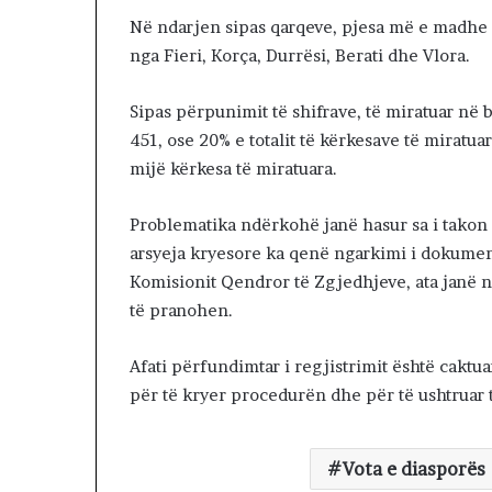
K
Në ndarjen sipas qarqeve, pjesa më e madhe 
u
nga Fieri, Korça, Durrësi, Berati dhe Vlora.
v
e
n
Sipas përpunimit të shifrave, të miratuar në
d
451, ose 20% e totalit të kërkesave të miratua
i
mijë kërkesa të miratuara.
t
:
L
Problematika ndërkohë janë hasur sa i takon a
i
arsyeja kryesore ka qenë ngarkimi i dokument
d
Komisionit Qendror të Zgjedhjeve, ata janë n
h
të pranohen.
e
n
i
Afati përfundimtar i regjistrimit është caktu
v
për të kryer procedurën dhe për të ushtruar t
e
n
d
Vota e diasporës
i