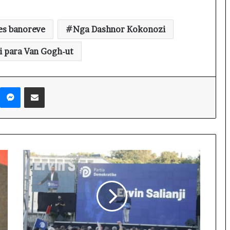
es banoreve
Nga Dashnor Kokonozi
i para Van Gogh-ut
Messenger
Shpërndaj nëpërmjet Emailit