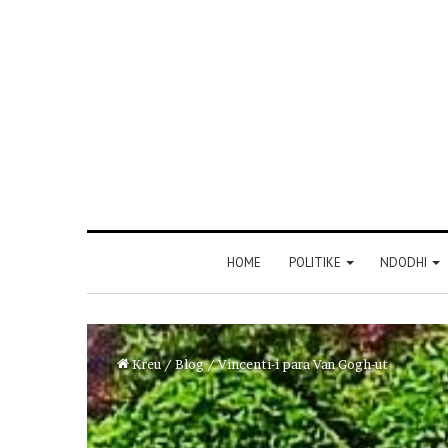
HOME
POLITIKE
NDODHI
Kreu
/
Blog
/
Vincenti-i para Van Gogh-ut