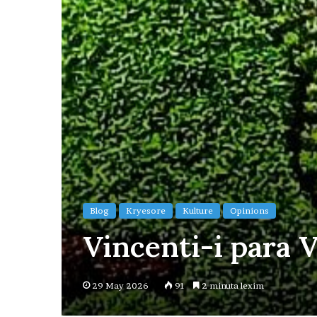
Blog
Kryesore
Kulture
Opinions
Vincenti-i para 
29 May 2026
91
2 minuta lexim