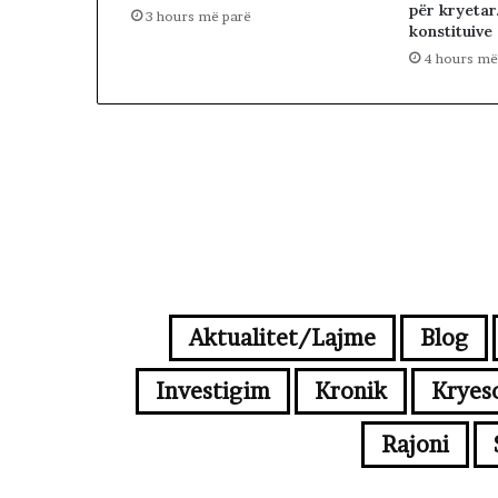
për kryetar
3 hours më parë
konstituive
4 hours më
Aktualitet/Lajme
Blog
Investigim
Kronik
Kryes
Rajoni