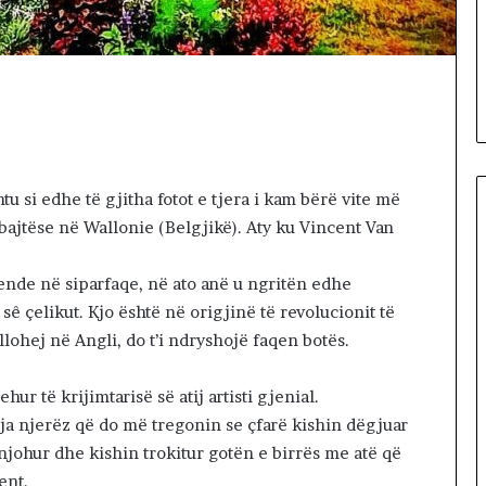
d
3 hours më parë
h
k, që na ndale
Shteti dhe shqiptarët, problem
e
i vërtetë i turizmit!
s
h
q
i
p
tu si edhe të gjitha fotot e tjera i kam bërë vite më
t
a
ajtëse në Wallonie (Belgjikë). Aty ku Vincent Van
r
ë
ende në siparfaqe, në ato anë u ngritën edhe
t
sê çelikut. Kjo është në origjinë të revolucionit të
,
p
lohej në Angli, do t’i ndryshojë faqen botës.
r
o
r të krijimtarisë së atij artisti gjenial.
b
oja njerëz që do më tregonin se çfarë kishin dëgjuar
l
njohur dhe kishin trokitur gotën e birrës me atë që
e
m
ent.