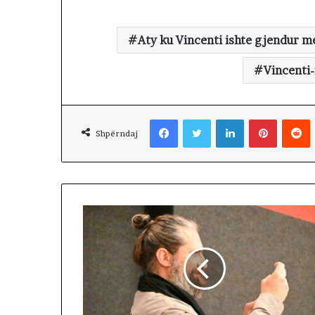
Aty ku Vincenti ishte gjendur m
Vincenti-
Facebook
Twitter
LinkedIn
Pinterest
Reddit
Shpërndaj