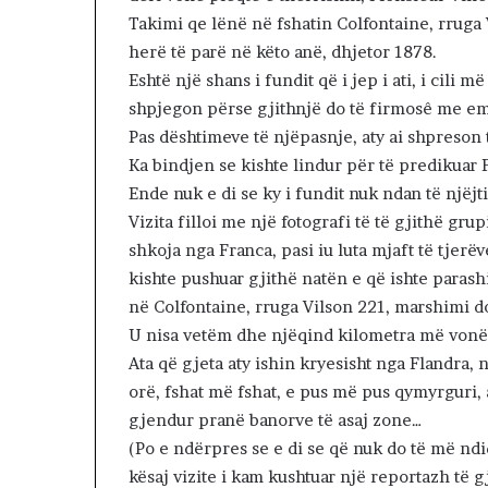
k
Takimi qe lënë në fshatin Colfontaine, rruga 
i
herë të parë në këto anë, dhjetor 1878.
m
Eshtë një shans i fundit që i jep i ati, i cili 
i
n
shpjegon përse gjithnjë do të firmosê me em
!
Pas dështimeve të njëpasnje, aty ai shpreson të 
Ka bindjen se kishte lindur për të predikuar F
Ende nuk e di se ky i fundit nuk ndan të njëj
Vizita filloi me një fotografi të të gjithë gru
shkoja nga Franca, pasi iu luta mjaft të tjerë
kishte pushuar gjithë natën e që ishte parash
në Colfontaine, rruga Vilson 221, marshimi do
U nisa vetëm dhe njëqind kilometra më vonë,
Ata që gjeta aty ishin kryesisht nga Flandra,
orë, fshat më fshat, e pus më pus qymyrguri, a
gjendur pranë banorve të asaj zone…
(Po e ndërpres se e di se që nuk do të më ndiq
kësaj vizite i kam kushtuar një reportazh të
g