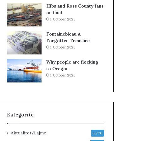
K
Hibs and Ross County fans
o
on final
s
1 October 2023
o
v
Fontainebleau A
ë
Forgotten Treasure
s
1 October 2023
,
V
Why people are flocking
V
to Oregon
n
1 October 2023
u
k
j
e
p
e
Kategoritë
m
ë
r
Aktualitet/Lajme
5,770
p