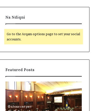
Na Ndiqni
Go to the Arqam options page to set your social
accounts.
Featured Posts
B
F
e
i
t
t
o
i
h
m
4 hours më parë
e
t