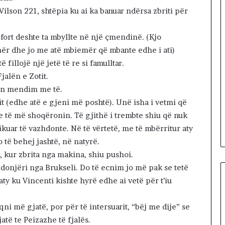
i
Vilson 221, shtëpia ku ai ka banuar ndërsa zbriti për
i
v
më fort deshte ta mbyllte në një çmendinë. (Kjo
ë
r
ër dhe jo me atë mbiemër që mbante edhe i ati)
t
fillojë një jetë të re si famulltar.
e
jalën e Zotit.
t
tin mendim me të.
ë
i
pit (edhe atë e gjeni më poshtë). Unë isha i vetmi që
t
ve të më shoqëronin. Të gjithë i trembte shiu që nuk
u
ikuar të vazhdonte. Në të vërtetë, me të mbërritur aty
r
 të behej jashtë, në natyrë.
i
z
 kur zbrita nga makina, shiu pushoi.
m
 ndonjëri nga Brukseli. Do të ecnim jo më pak se tetë
i
ty ku Vincenti kishte hyrë edhe ai vetë për t’iu
t
!
ni më gjatë, por për të intersuarit, “bëj me dije” se
jatë te Peizazhe të fjalës.