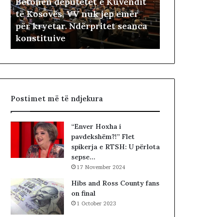
Betohen deputetët e Kuvendit
n
a
të Kosovës, VV nuk jep emër
d
r
i
për kryetar. Ndërpritet seanca
4 hours më parë
e
i
konstituive
Fitimtari ës
p
ë
u
s
t
h
e
t
t
ë
ë
i
Postimet më të ndjekura
t
v
e
e
K
t
“Enver Hoxha i
u
ë
pavdekshëm?!” Flet
v
m
spikerja e RTSH: U përlota
e
sepse…
n
17 November 2024
d
i
Hibs and Ross County fans
t
on final
t
1 October 2023
ë