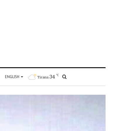
℃
34
Kërko
ENGLISH
Tirana
për