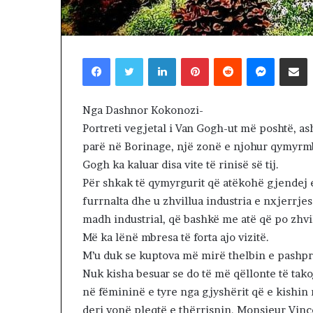
i
17 hours më parë
r
Lamtumirë o mi
ë
ritakimin!
o
Facebook
Twitter
LinkedIn
Pinterest
Reddit
Messenger
Shpërndaj nëpërmjet Emailit
m
i
k
Nga Dashnor Kokonozi-
,
Portreti vegjetal i Van Gogh-ut më poshtë, ash
q
ë
parë në Borinage, një zonë e njohur qymyrmb
n
Gogh ka kaluar disa vite të rinisë së tij.
a
Për shkak të qymyrgurit që atëkohë gjendej 
n
furrnalta dhe u zhvillua industria e nxjerrjes 
d
a
madh industrial, që bashkë me atë që po zhvil
l
Më ka lënë mbresa të forta ajo vizitë.
e
M’u duk se kuptova më mirë thelbin e pashprehu
r
Nuk kisha besuar se do të më qëllonte të tak
i
në fëmininë e tyre nga gjyshërit që e kishin 
t
a
deri vonë pleqtë e thërrisnin, Monsieur Vinc