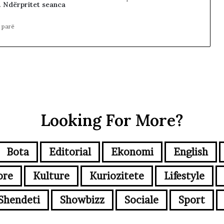
. Ndërpritet seanca
 parë
Looking For More?
Bota
Editorial
Ekonomi
English
ore
Kulture
Kuriozitete
Lifestyle
Shendeti
Showbizz
Sociale
Sport