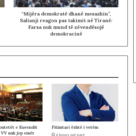
“Mijëra demokratë dhanë mesazhin”,
Salianji reagon pas takimit në Tiranë:
Farsa nuk mund të zëvendësojë
demokracinë
utetët e Kuvendit
Fitimtari është i vetëm
 VV nuk jep emër
4 hours më parë