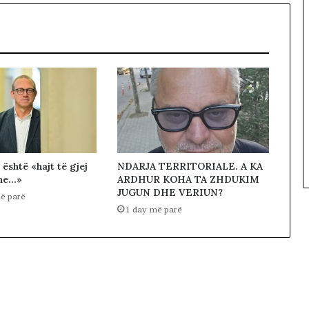
 është «hajt të gjej
NDARJA TERRITORIALE. A KA
une…»
ARDHUR KOHA TA ZHDUKIM
JUGUN DHE VERIUN?
ë parë
1 day më parë