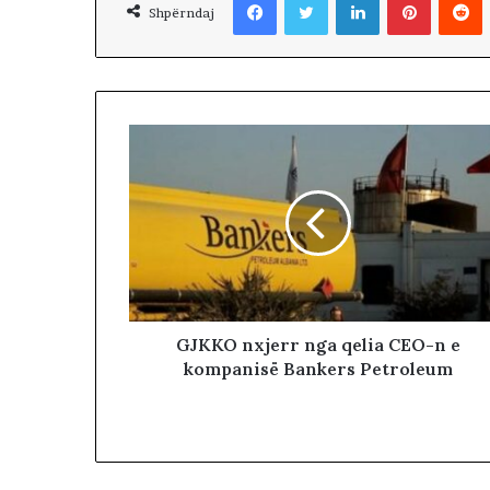
a
Shpërndaj
n
s
i
i
f
u
n
d
i
t
p
a
r
a
GJKKO nxjerr nga qelia CEO-n e
p
kompanisë Bankers Petroleum
r
e
r
j
e
s