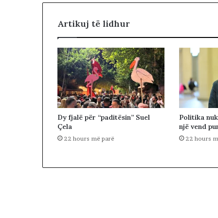
s
ë
Artikuj të lidhur
k
o
k
ë
s
Dy fjalë për “paditësin” Suel
Politika nuk
Çela
një vend p
22 hours më parë
22 hours m