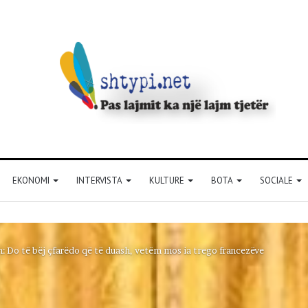
EKONOMI
INTERVISTA
KULTURE
BOTA
SOCIALE
 Do të bëj çfarëdo që të duash, vetëm mos ia trego francezëve