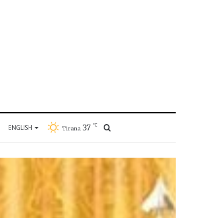
℃
37
Kërko
ENGLISH
Tirana
për