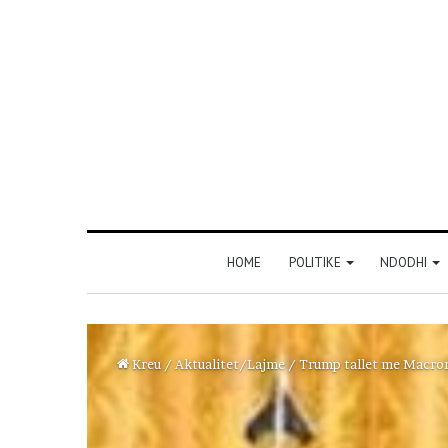
HOME
POLITIKE
NDODHI
Kreu
/
Aktualitet/Lajme
/
Trump tallet me Macron: