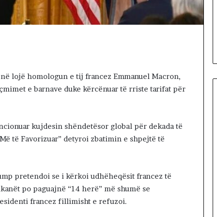
gul se
ë
Iranin po
22 hours më parë
p
si i fundit para
Dy fjalë për “paditësin” Suel
ë
s
Çela
r
“
p
a
 në lojë homologun e tij francez Emmanuel Macron,
d
 çmimet e barnave duke kërcënuar të rriste tarifat për
i
t
ë
s
ncionuar kujdesin shëndetësor global për dekada të
i
 Më të Favorizuar” detyroi zbatimin e shpejtë të
n
”
S
u
ump pretendoi se i kërkoi udhëheqësit francez të
e
erikanët po paguajnë “14 herë” më shumë se
l
identi francez fillimisht e refuzoi.
Ç
e