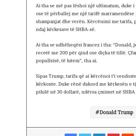
e
Ai tha se më pas lëshoi një ultimatum, duke 
I
ose të përballej me një tarifë marramendëse 
r
shampanjat dhe verën. Kërcënimi me tarifa, 
a
n
ndaj kërkesave të SHBA-së.
i
n
Ai tha se udhëheqësi francez i tha: “Donald, 
p
recetë me 200 për qind ose diçka të tillë. Çfa
o
popullsisë, të lutem”, tha ai.
v
a
z
Sipas Trump, tarifa që ai kërcënoi t’i vendost
h
kërkonte. Duke rënë dakord me kërkesën e tij
d
pilulë në 30 dollarë, ndërsa çmimet në SHBA 
o
j
n
ë
Donald Trump
:
S
h
Facebook
Twitter
LinkedIn
Pinterest
Reddit