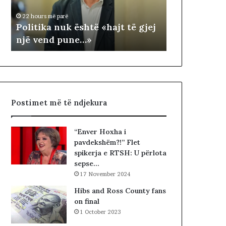
1 day më parë
k
T
NDARJA TER
22 hours më parë
a
E
Politika nuk është «hajt të gjej
ARDHUR KO
n
R
një vend pune…»
JUGUN DHE
u
R
k
I
ë
T
s
O
h
R
t
I
Postimet më të ndjekura
ë
A
«
L
h
E
“Enver Hoxha i
a
.
pavdekshëm?!” Flet
j
A
spikerja e RTSH: U përlota
t
K
sepse…
t
A
17 November 2024
ë
A
g
R
Hibs and Ross County fans
j
D
on final
e
H
1 October 2023
j
U