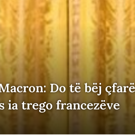
Macron: Do të bëj çfarë
 ia trego francezëve