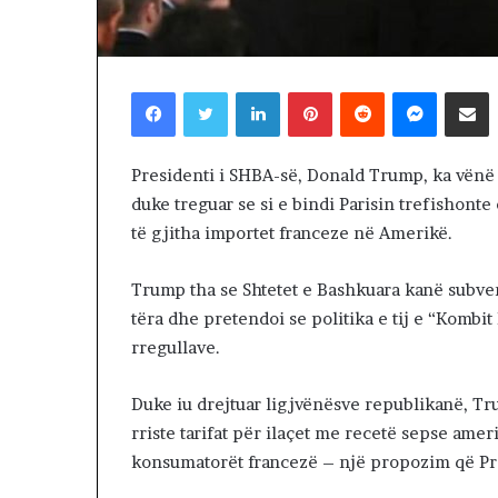
Trump këmbën
ë
negociatat me 
m
vazhdojnë: Shan
b
prerjes së kokë
ë
Facebook
Twitter
LinkedIn
Pinterest
Reddit
Messenger
Shpërndaj nëpërmjet Emailit
n
g
u
Presidenti i SHBA-së, Donald Trump, ka vënë
l
duke treguar se si e bindi Parisin trefishonte
s
e
të gjitha importet franceze në Amerikë.
n
e
Trump tha se Shtetet e Bashkuara kanë subve
g
tëra dhe pretendoi se politika e tij e “Kombit
o
rregullave.
c
i
a
Duke iu drejtuar ligjvënësve republikanë, Tr
t
rriste tarifat për ilaçet me recetë sepse am
a
konsumatorët francezë – një propozim që Pres
t
m