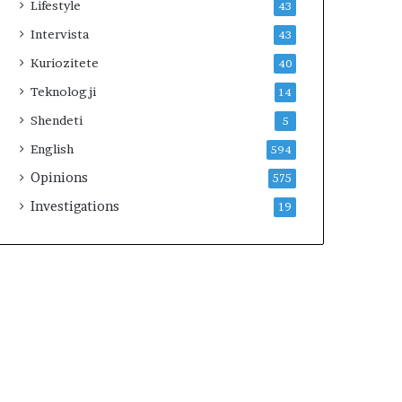
Lifestyle
43
Intervista
43
Kuriozitete
40
Teknologji
14
Shendeti
5
English
594
Opinions
575
Investigations
19