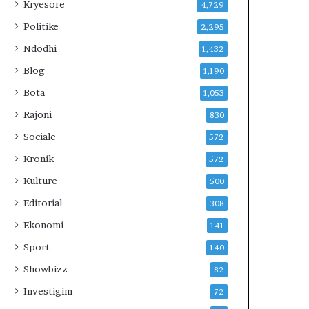
E
Kryesore
4,729
V
Politike
2,295
E
R
Ndodhi
1,432
I
Blog
1,190
U
N
Bota
1,053
?
Rajoni
830
Sociale
572
Kronik
572
Kulture
500
Editorial
308
Ekonomi
141
Sport
140
Showbizz
82
Investigim
72