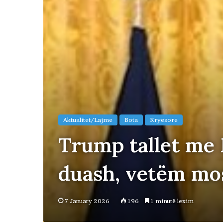
Aktualitet/Lajme
Bota
Kryesore
Trump tallet me 
duash, vetëm mos
7 January 2026
196
1 minutë lexim