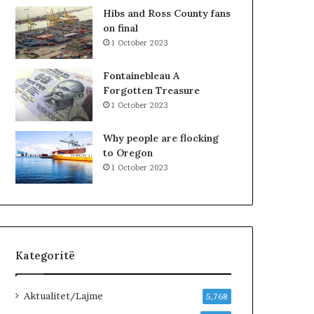
n
R
Hibs and Ross County fans
j
K
on final
ë
O
1 October 2023
v
H
e
A
Fontainebleau A
n
T
Forgotten Treasure
d
A
1 October 2023
p
Z
u
H
Why people are flocking
n
D
to Oregon
e
U
1 October 2023
…
K
»
I
M
J
U
G
Kategoritë
U
N
D
Aktualitet/Lajme
5,768
H