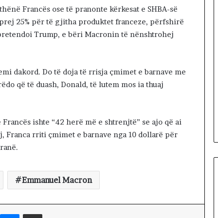
l
i thënë Francës ose të pranonte kërkesat e SHBA-së
a
prej 25% për të gjitha produktet franceze, përfshirë
pretendoi Trump, e bëri Macronin të nënshtrohej
jemi dakord. Do të doja të rrisja çmimet e barnave me
rëdo që të duash, Donald, të lutem mos ia thuaj
e Francës ishte “42 herë më e shtrenjtë” se ajo që ai
, Franca rriti çmimet e barnave nga 10 dollarë për
ranë.
Emmanuel Macron
Messenger
Shpërndaj nëpërmjet Emailit