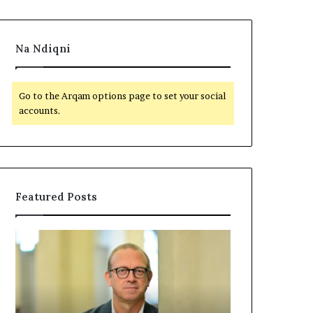
Na Ndiqni
Go to the Arqam options page to set your social
accounts.
Featured Posts
P
N
o
D
l
A
i
R
t
J
i
A