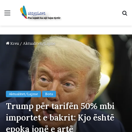
Menu
K
p
Kreu
/
Aktualitet/Lajme
Aktualitet/Lajme
Bota
Trump për tarifën 50% mbi
importet e bakrit: Kjo është
epoka jonë e artë