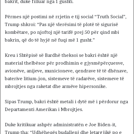
bakrit, duke filluar nga 1 gushti.
Përmes një postimi në rrjetin e tij social “Truth Social”,
Trump shkroi: “Pas një vlerësimi të plotë të sigurisë
kombëtare, po njoftoj një tarifë prej 50 për qind mbi
bakrin, që do të hyjë në fuqi më 1 gusht.”
Kreu i Shtëpisë së Bardhë theksoi se bakri është një
material thelbësor për prodhimin e gjysmëpërçuesve,
avionëve, anijeve, municioneve, qendrave të të dhënave,
baterive litium-jon, sistemeve të radarëve, sistemeve të
mbrojtjes nga raketat dhe armëve hipersonike.
Sipas Trump, bakri është metali i dytë më i përdorur nga
Departamenti Amerikan i Mbrojtjes.
Duke kritikuar ashpër administratën e Joe Biden-it,
Trump tha: “Udhëheqës budallenj dhe letargjikë po e