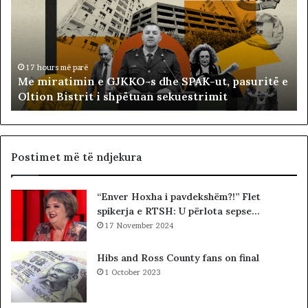
i
l
r
i
a
s
t
t
i
ë
17 hours më parë
Me miratimin e GJKKO-s dhe SPAK-ut, pasuritë e
m
t
Oltion Bistrit i shpëtuan sekuestrimit
i
s
n
o
e
c
G
i
J
a
Postimet më të ndjekura
K
l
K
i
“Enver Hoxha i pavdekshëm?!” Flet
O
s
spikerja e RTSH: U përlota sepse…
-
t
s
17 November 2024
s
d
i
h
b
Hibs and Ross County fans on final
e
a
1 October 2023
S
r
P
c