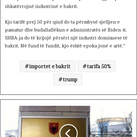
shkatërrojnë industrinë e bakrit.
Kjo tarifë prej 50 për qind do ta përmbysë sjelljen e
pamatur dhe budallallëkun e administratës së Biden-it.
SHBA-ja do të krijojë përsëri një industri dominuese të
bakrit. Në fund të fundit, kjo është epoka jonë e artë.”
importet e bakrit
tarifa 50%
trump