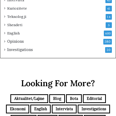
Intervista
43
t
Kuriozitete
41
r
i
Teknologji
14
m
Shendeti
i
5
t
English
600
Opinions
580
Investigations
20
Looking For More?
Aktualitet/Lajme
Blog
Bota
Editorial
Ekonomi
English
Intervista
Investigations