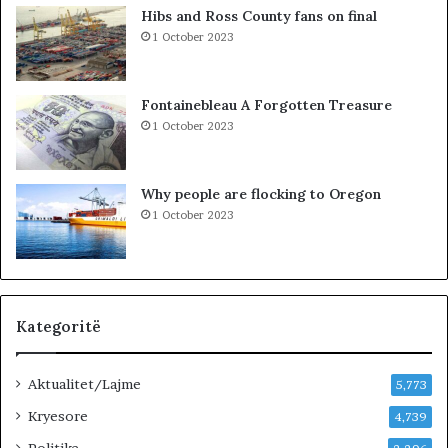
A
o
Hibs and Ross County fans on final
K
l
1 October 2023
-
e
u
t
t
ë
Fontainebleau A Forgotten Treasure
,
s
1 October 2023
p
h
a
k
s
o
Why people are flocking to Oregon
u
d
1 October 2023
r
r
i
a
t
n
ë
e
e
O
Kategoritë
l
t
Aktualitet/Lajme
i
5,773
o
Kryesore
4,739
n