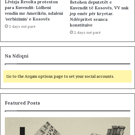
Lëvizja Revolta proteston
Betohen deputetët e
para Kuvendit: Lidheni
Kuvendit të Kosovës, VV nuk
vendin me Amerikën, ndaleni
jep emër për kryetar.
‘serbizimin’ e Kosovës
Ndërpritet seanca
konstituive
2 days më parë
2 days më parë
Na Ndiqni
Go to the Arqam options page to set your social accounts.
Featured Posts
M
B
e
a
m
l