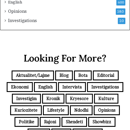
English
600
Opinions
580
Investigations
20
Looking For More?
Aktualitet/Lajme
Blog
Bota
Editorial
Ekonomi
English
Intervista
Investigations
Investigim
Kronik
Kryesore
Kulture
Kuriozitete
Lifestyle
Ndodhi
Opinions
Politike
Rajoni
Shendeti
Showbizz