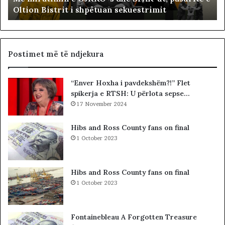
Oltion Bistrit i shpëtuan sekuestrimit
i
s
n
o
e
c
G
i
J
a
Postimet më të ndjekura
K
l
K
i
“Enver Hoxha i pavdekshëm?!” Flet
O
s
spikerja e RTSH: U përlota sepse…
-
t
s
17 November 2024
s
d
i
h
b
Hibs and Ross County fans on final
e
a
1 October 2023
S
r
P
c
A
o
Hibs and Ross County fans on final
K
l
1 October 2023
-
e
u
t
t
ë
Fontainebleau A Forgotten Treasure
,
s