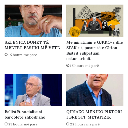
SELENICA DUHET TË
Me miratimin e GJKKO-s dhe
MBETET BASHKI MË VETE
SPAK-ut, pasuritë e Oltion
Bistrit i shpëtuan
15 hours më parë
sekuestrimit
15 hours më parë
Ballistët socialist si
QIRIAKO MENIKO PIKTORI
barcoletë shkodrane
I BREGUT METAFIZIK
21 hours më parë
22 hours më parë