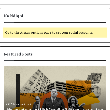
Na Ndiqni
Go to the Arqam options page to set your social accounts.
Featured Posts
M
B
e
a
m
l
i
l
r
i
a
s
t
t
i
ë
15 hours më parë
Me miratimin e GJKKO-s dhe SPAK-ut, pasuritë e
m
t