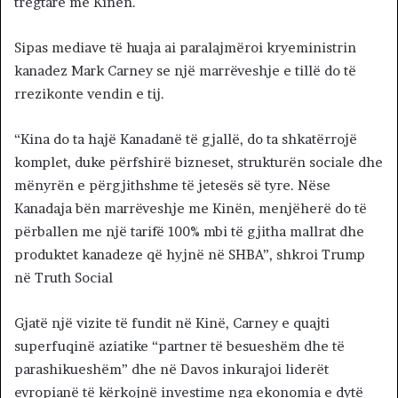
tregtare me Kinën.
Sipas mediave të huaja ai paralajmëroi kryeministrin
kanadez Mark Carney se një marrëveshje e tillë do të
rrezikonte vendin e tij.
“Kina do ta hajë Kanadanë të gjallë, do ta shkatërrojë
komplet, duke përfshirë bizneset, strukturën sociale dhe
mënyrën e përgjithshme të jetesës së tyre. Nëse
Kanadaja bën marrëveshje me Kinën, menjëherë do të
përballen me një tarifë 100% mbi të gjitha mallrat dhe
produktet kanadeze që hyjnë në SHBA”, shkroi Trump
në Truth Social
Gjatë një vizite të fundit në Kinë, Carney e quajti
superfuqinë aziatike “partner të besueshëm dhe të
parashikueshëm” dhe në Davos inkurajoi liderët
evropianë të kërkojnë investime nga ekonomia e dytë