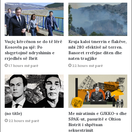
Vuçiç kërcënon se do të lërë
Kruja kaloi tmerrin e flakëve,
Kosovën pa ujë: Po
mbi 280 efektivë në terren.
shqyrtojmë ndryshimin e
Banoret rrefejne diten dhe
rrjedhës së Ibrit
naten tragjike
17 hours më parë
22 hours më parë
(no title)
Me miratimin e GJKKO-s dhe
SPAK-ut, pasuritë e Oltion
22 hours më parë
Bistrit i shpëtuan
sekuestrimit