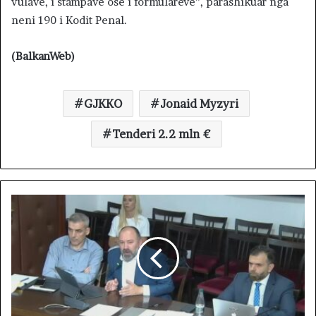
vulave, i stampave ose i formularëve”, parashikuar nga
neni 190 i Kodit Penal.
(BalkanWeb)
GJKKO
Jonaid Myzyri
Tenderi 2.2 mln €