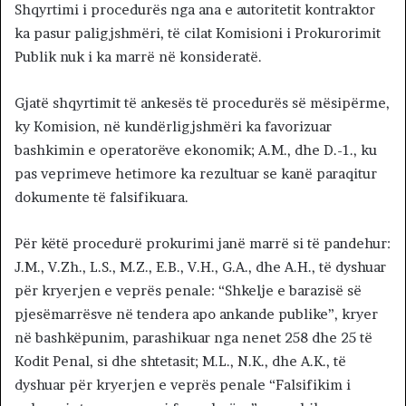
Shqyrtimi i procedurës nga ana e autoritetit kontraktor
ka pasur paligjshmëri, të cilat Komisioni i Prokurorimit
Publik nuk i ka marrë në konsideratë.
Gjatë shqyrtimit të ankesës të procedurës së mësipërme,
ky Komision, në kundërligjshmëri ka favorizuar
bashkimin e operatorëve ekonomik; A.M., dhe D.-1., ku
pas veprimeve hetimore ka rezultuar se kanë paraqitur
dokumente të falsifikuara.
Për këtë procedurë prokurimi janë marrë si të pandehur:
J.M., V.Zh., L.S., M.Z., E.B., V.H., G.A., dhe A.H., të dyshuar
për kryerjen e veprës penale: “Shkelje e barazisë së
pjesëmarrësve në tendera apo ankande publike”, kryer
në bashkëpunim, parashikuar nga nenet 258 dhe 25 të
Kodit Penal, si dhe shtetasit; M.L., N.K., dhe A.K., të
dyshuar për kryerjen e veprës penale “Falsifikim i