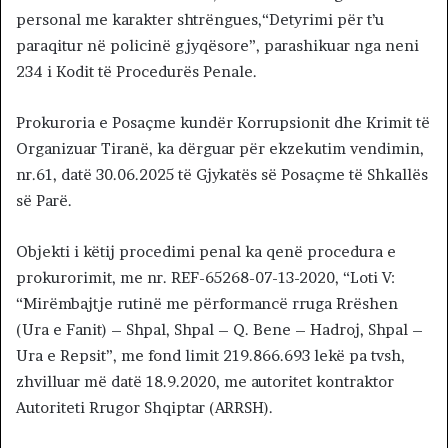
personal me karakter shtrëngues,“Detyrimi për t’u
paraqitur në policinë gjyqësore”, parashikuar nga neni
234 i Kodit të Procedurës Penale.
Prokuroria e Posaçme kundër Korrupsionit dhe Krimit të
Organizuar Tiranë, ka dërguar për ekzekutim vendimin,
nr.61, datë 30.06.2025 të Gjykatës së Posaçme të Shkallës
së Parë.
Objekti i këtij procedimi penal ka qenë procedura e
prokurorimit, me nr. REF-65268-07-13-2020, “Loti V:
“Mirëmbajtje rutinë me përformancë rruga Rrëshen
(Ura e Fanit) – Shpal, Shpal – Q. Bene – Hadroj, Shpal –
Ura e Repsit”, me fond limit 219.866.693 lekë pa tvsh,
zhvilluar më datë 18.9.2020, me autoritet kontraktor
Autoriteti Rrugor Shqiptar (ARRSH).