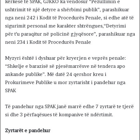
kërkesë të SPAK, GJKKO ka vendosur “Pezullimin e
ushtrimit të një detyre a shërbimi publik”, parashikuar
nga neni 242 i Kodit të Procedurës Penale, si edhe atë të
sigurimit personal me karakter shtrëngues,“Detyrimi
për t’u paraqitur në policinë gjyqësore”, parashikuar nga
neni 234 i Kodit të Procedurës Penale
Myzyri është i dyshuar për kryerjen e veprës penale:
“Shkelje e barazisë së pjesëmarrësve në tendera apo
ankande publike”. Më datë 24 qershor kreu i
Prokurimeve Publike u mor zyrtarisht i pandehur nga
SPAK
Të pandehur nga SPAK janë marrë edhe 7 zyrtarë te tjerë
si dhe 3 përfaqësues të kompanive të ndërtimit.
Zyrtarët e pandehur