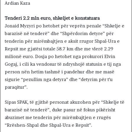
Ardian Kaza
Tenderi 2.2 mln euro, shkeljet e konstatuara
Jonaid Myzyri po hetohet për veprën penale “Shkelje e
barazisë në tenderë” dhe “Shpërdorim detyre” për
tenderin për mirëmbajtjen e aksit rrugor Shpal-Ura e
Repsit me gjatësi totale 58.7 km dhe me vlerë 2.29
milionë euro. Dosja po hetohet nga prokurori Elvin
Gogaj, i cili ka vendosur të ndryshojë statusin e tij nga
person nën hetim tashmë i pandehur dhe me masë
sigurie “pezullim nga detyra” dhe “detyrim për t’u
paraqitur”.
Sipas SPAK, të gjithë personat akuzohen për “Shkelje të
barazisë në tenderë”, duke pasur në fokus pikërisht
abuzimet me tenderin për mirëmbajtjen e rrugës
“Rrëshen-Shpal dhe Shpal-Ura e Repsit”.