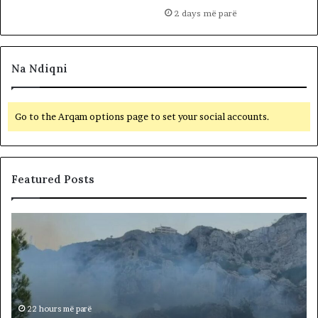
2 days më parë
Na Ndiqni
Go to the Arqam options page to set your social accounts.
Featured Posts
K
r
u
j
a
k
a
22 hours më parë