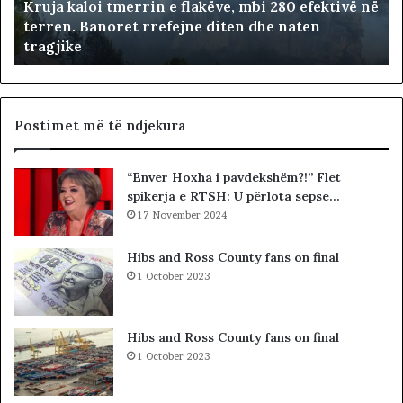
Kruja kaloi tmerrin e flakëve, mbi 280 efektivë në
l
terren. Banoret rrefejne diten dhe naten
o
tragjike
i
t
m
e
r
Postimet më të ndjekura
r
i
“Enver Hoxha i pavdekshëm?!” Flet
n
spikerja e RTSH: U përlota sepse…
e
f
17 November 2024
l
a
Hibs and Ross County fans on final
k
1 October 2023
ë
v
e
Hibs and Ross County fans on final
,
1 October 2023
m
b