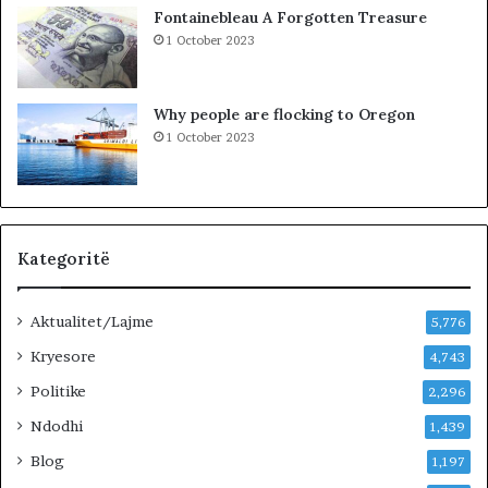
i
Fontainebleau A Forgotten Treasure
2
1 October 2023
8
0
e
Why people are flocking to Oregon
f
1 October 2023
e
k
t
i
v
ë
Kategoritë
n
ë
Aktualitet/Lajme
t
5,776
e
Kryesore
4,743
r
r
Politike
2,296
e
Ndodhi
1,439
n
.
Blog
1,197
B