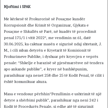
Njoftimi i SPAK
Me kërkesë të Prokurorisë së Posaçme kundër
Korrupsionit dhe Krimit të Organizuar, Gjykata e
Posaçme e Shkallës së Parë, në kuadër të procedimit
penal 175/1 i vitit 2022*, me vendimin nr.61, datë
30.06.2025, ka caktuar masën e sigurisë ndaj shtetasit, J.
M., i cili mban detyrën e Kryetarit të Komisionit të
Prokurimeve Publike, i dyshuar për kryerjen e veprës
penale: “Shkelje e barazisë së pjesëmarrësve në tendera
apo ankande publike”, e kryer në bashkëpunim,
parashikuar nga nenet 258 dhe 25 të Kodit Penal, të cilit i
është komunikuar akuza.
Masa e vendosur përfshin“Pezullimin e ushtrimit të një
detyre a shërbimi publik”, parashikuar nga neni 242 i
Kodit të Procedurës Penale, si edhe atë të sigurimit