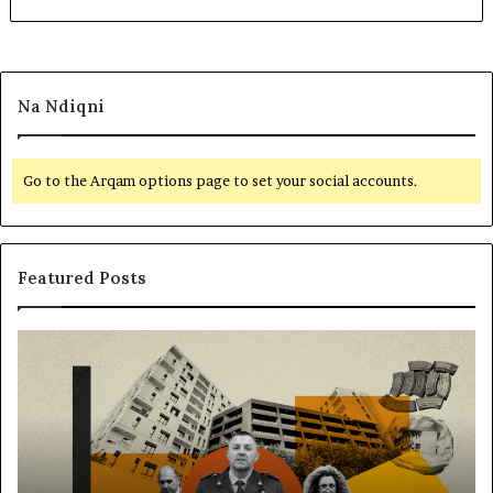
Na Ndiqni
Go to the Arqam options page to set your social accounts.
Featured Posts
M
B
e
a
m
l
i
l
r
i
a
s
t
t