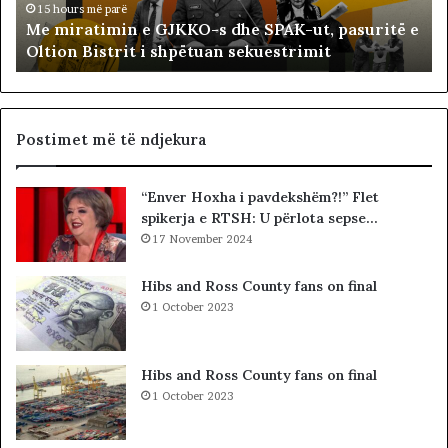
i
ë
15 hours më parë
Me miratimin e GJKKO-s dhe SPAK-ut, pasuritë e
m
t
Oltion Bistrit i shpëtuan sekuestrimit
i
s
n
o
e
c
G
i
J
a
Postimet më të ndjekura
K
l
K
i
“Enver Hoxha i pavdekshëm?!” Flet
O
s
spikerja e RTSH: U përlota sepse…
-
t
s
17 November 2024
s
d
i
h
b
Hibs and Ross County fans on final
e
a
1 October 2023
S
r
P
c
A
o
Hibs and Ross County fans on final
K
l
1 October 2023
-
e
u
t