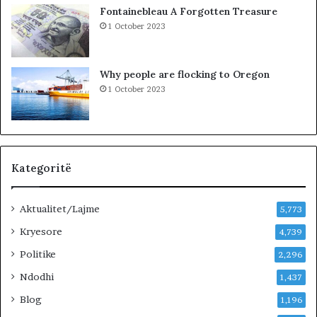
t
ë
Fontainebleau A Forgotten Treasure
,
s
1 October 2023
p
h
a
k
s
o
Why people are flocking to Oregon
u
d
1 October 2023
r
r
i
a
t
n
ë
e
e
O
Kategoritë
l
t
Aktualitet/Lajme
i
5,773
o
Kryesore
4,739
n
B
Politike
2,296
i
Ndodhi
1,437
s
t
Blog
1,196
r