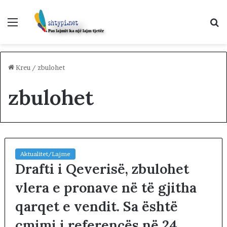
Menu
K
p
Kreu
/
zbulohet
zbulohet
Aktualitet/Lajme
Drafti i Qeverisë, zbulohet
vlera e pronave në të gjitha
qarqet e vendit. Sa është
çmimi i referencës në 24