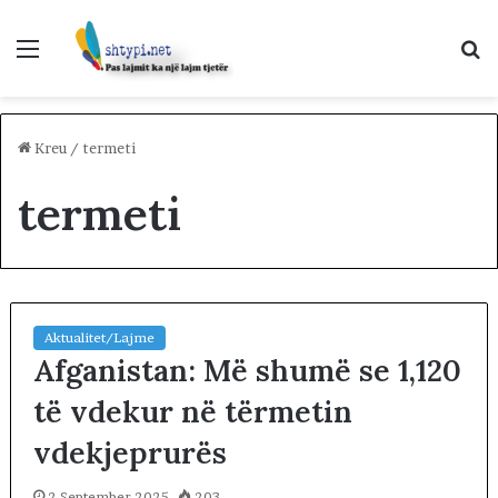
Menu
K
p
Kreu
/
termeti
termeti
Aktualitet/Lajme
Afganistan: Më shumë se 1,120
të vdekur në tërmetin
vdekjeprurës
2 September 2025
203