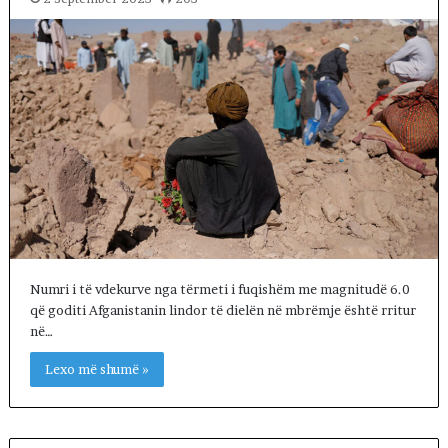
Numri i të vdekurve nga tërmeti i fuqishëm me magnitudë 6.0
që goditi Afganistanin lindor të dielën në mbrëmje është rritur
në…
Lexo më shumë »