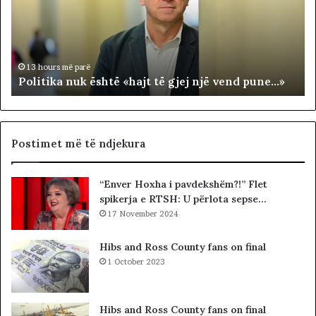
t
J
i
A
k
T
a
E
n
R
13 hours më parë
Politika nuk është «hajt të gjej një vend pune…»
u
R
k
I
ë
T
s
O
h
R
Postimet më të ndjekura
t
I
ë
A
“Enver Hoxha i pavdekshëm?!” Flet
«
L
spikerja e RTSH: U përlota sepse…
h
E
a
17 November 2024
.
j
A
t
K
Hibs and Ross County fans on final
t
A
1 October 2023
ë
A
g
R
j
D
Hibs and Ross County fans on final