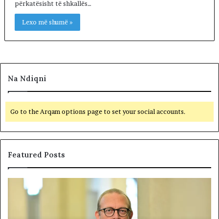
përkatësisht të shkallës…
Lexo më shumë »
Na Ndiqni
Go to the Arqam options page to set your social accounts.
Featured Posts
P
N
o
D
l
A
i
R