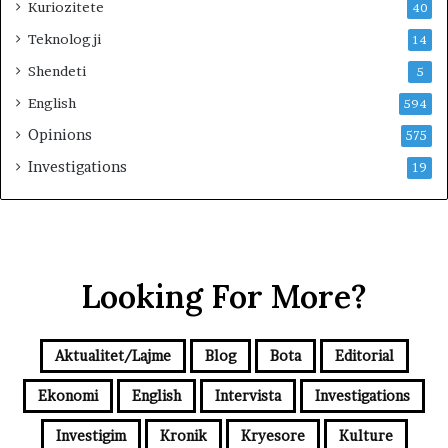
Kuriozitete
40
Teknologji
14
Shendeti
5
English
594
Opinions
575
Investigations
19
Looking For More?
Aktualitet/Lajme
Blog
Bota
Editorial
Ekonomi
English
Intervista
Investigations
Investigim
Kronik
Kryesore
Kulture