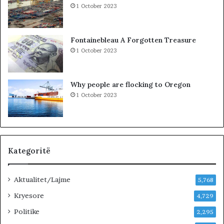
e
H
1 October 2023
j
U
n
R
j
K
Fontainebleau A Forgotten Treasure
ë
O
1 October 2023
v
H
e
A
n
T
Why people are flocking to Oregon
d
A
1 October 2023
p
Z
u
H
n
D
e
U
…
K
»
I
Kategoritë
M
J
Aktualitet/Lajme
U
5,768
G
Kryesore
4,729
U
Politike
N
2,295
D