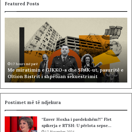
Featured Posts
M
B
e
a
m
l
i
l
r
i
a
s
t
t
i
ë
17 hours më parë
Me miratimin e GJKKO-s dhe SPAK-ut, pasuritë e
m
t
Oltion Bistrit i shpëtuan sekuestrimit
i
s
n
o
e
c
G
i
J
a
Postimet më të ndjekura
K
l
K
i
“Enver Hoxha i pavdekshëm?!” Flet
O
s
spikerja e RTSH: U përlota sepse…
-
t
s
17 November 2024
s