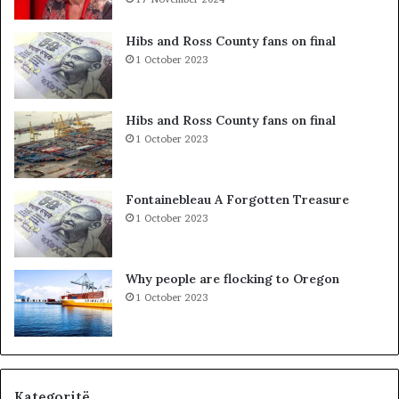
d
i
h
b
Hibs and Ross County fans on final
e
a
1 October 2023
S
r
P
c
A
o
Hibs and Ross County fans on final
K
l
1 October 2023
-
e
u
t
t
ë
Fontainebleau A Forgotten Treasure
,
s
1 October 2023
p
h
a
k
s
o
Why people are flocking to Oregon
u
d
1 October 2023
r
r
i
a
t
n
ë
e
e
O
Kategoritë