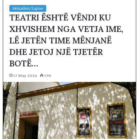
Aktualitet/Lajme
TEATRI ËSHTË VËNDI KU
XHVISHEM NGA VETJA IME,
LË JETËN TIME MËNJANË
DHE JETOJ NJË TJETËR
BOTË…
17 May 2026
190