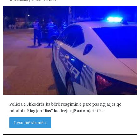
Policia e Shkodrës ka bërë reagimin e parë pas ngjarjes që
ndodhi në lagjen “Rus” ku drejt një automjeti të…
Lexo më shumë »