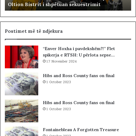
Oltion Bistrit i shpëtuan sekuestrimit
i
s
n
o
e
c
G
i
J
a
Postimet më të ndjekura
K
l
K
i
“Enver Hoxha i pavdekshëm?!” Flet
O
s
spikerja e RTSH: U përlota sepse…
-
t
s
17 November 2024
s
d
i
h
b
Hibs and Ross County fans on final
e
a
1 October 2023
S
r
P
c
A
o
Hibs and Ross County fans on final
K
l
1 October 2023
-
e
u
t
t
ë
Fontainebleau A Forgotten Treasure
,
s
1 October 2023