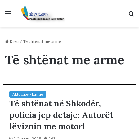
Menu
K
p
Kreu
/
Të shtënat me arme
Të shtënat me arme
Aktualitet/Lajme
Të shtënat në Shkodër,
policia jep detaje: Autorët
lëviznin me motor!
2 January 2025
263