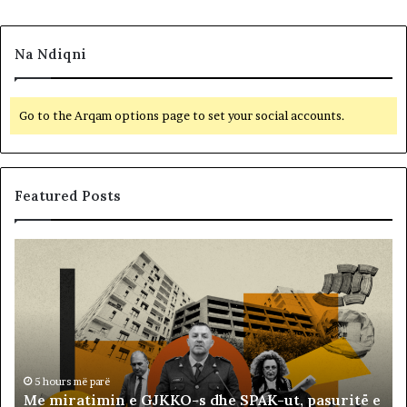
Na Ndiqni
Go to the Arqam options page to set your social accounts.
Featured Posts
M
B
e
a
m
l
i
l
r
i
a
s
t
t
i
ë
5 hours më parë
Me miratimin e GJKKO-s dhe SPAK-ut, pasuritë e
m
t