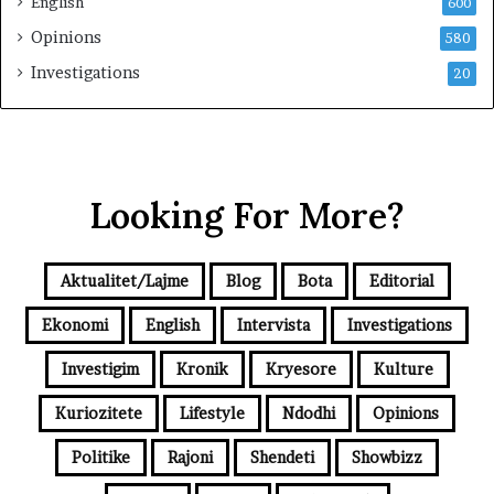
English
600
Opinions
580
Investigations
20
Looking For More?
Aktualitet/Lajme
Blog
Bota
Editorial
Ekonomi
English
Intervista
Investigations
Investigim
Kronik
Kryesore
Kulture
Kuriozitete
Lifestyle
Ndodhi
Opinions
Politike
Rajoni
Shendeti
Showbizz