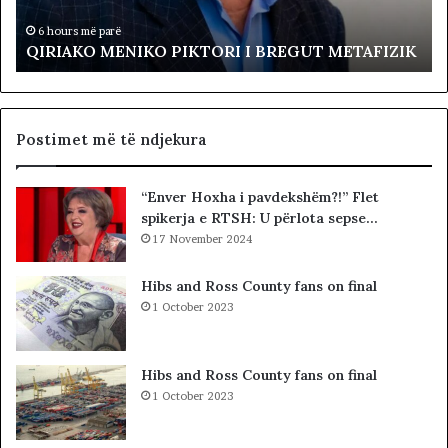
M
R
E
e
6 hours më parë
QIRIAKO MENIKO PIKTORI I BREGUT METAFIZIK
N
v
I
o
K
l
O
t
P
a
Postimet më të ndjekura
I
p
K
r
“Enver Hoxha i pavdekshëm?!” Flet
T
o
spikerja e RTSH: U përlota sepse…
O
t
R
17 November 2024
e
I
s
I
t
Hibs and Ross County fans on final
B
o
1 October 2023
R
n
E
p
G
a
Hibs and Ross County fans on final
U
r
1 October 2023
T
a
M
K