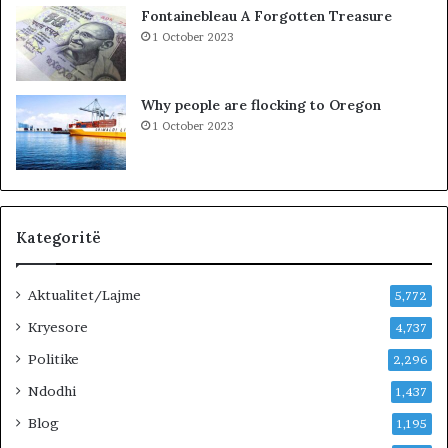
E
u
Fontainebleau A Forgotten Treasure
T
v
1 October 2023
A
e
F
n
I
d
Why people are flocking to Oregon
Z
i
1 October 2023
I
t
K
:
L
i
d
h
Kategoritë
e
n
Aktualitet/Lajme
i
5,772
v
Kryesore
4,737
e
Politike
n
2,296
d
Ndodhi
1,437
i
n
Blog
1,195
m