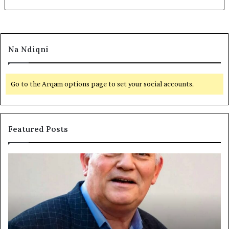
Na Ndiqni
Go to the Arqam options page to set your social accounts.
Featured Posts
Q
L
I
ë
R
v
I
i
A
z
K
j
O
a