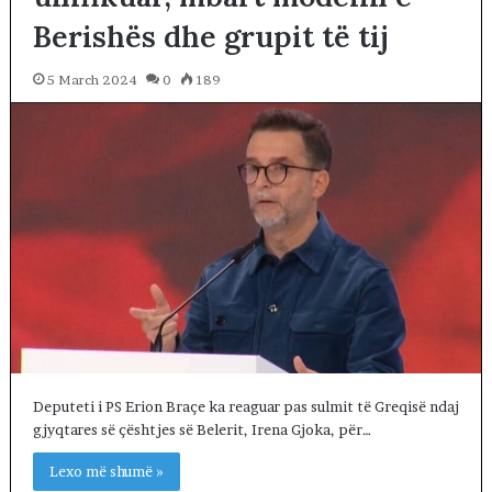
Berishës dhe grupit të tij
5 March 2024
0
189
Deputeti i PS Erion Braçe ka reaguar pas sulmit të Greqisë ndaj
gjyqtares së çështjes së Belerit, Irena Gjoka, për…
Lexo më shumë »