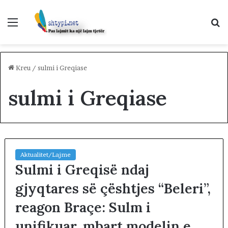
Menu
K
p
Kreu
/
sulmi i Greqiase
sulmi i Greqiase
Aktualitet/Lajme
Sulmi i Greqisë ndaj
gjyqtares së çështjes “Beleri”,
reagon Braçe: Sulm i
unifikuar, mbart modelin e