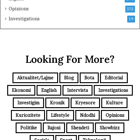
Opinions
575
Investigations
19
Looking For More?
Aktualitet/Lajme
Blog
Bota
Editorial
Ekonomi
English
Intervista
Investigations
Investigim
Kronik
Kryesore
Kulture
Kuriozitete
Lifestyle
Ndodhi
Opinions
Politike
Rajoni
Shendeti
Showbizz