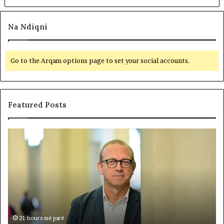
Na Ndiqni
Go to the Arqam options page to set your social accounts.
Featured Posts
P
N
o
D
l
A
i
R
t
J
i
A
k
T
a
E
n
R
21 hours më parë