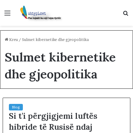
Menu
K
p
Kreu
/
Sulmet kibernetike dhe gjeopolitika
Sulmet kibernetike
dhe gjeopolitika
Blog
Si t’i përgjigjemi luftës
hibride të Rusisë ndaj