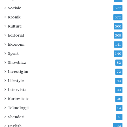
I
Sociale
572
U
N
Kronik
572
?
Kulture
500
Editorial
308
Ekonomi
141
Sport
140
Showbizz
82
Investigim
72
Lifestyle
43
Intervista
43
Kuriozitete
40
Teknologji
14
Shendeti
5
English
594