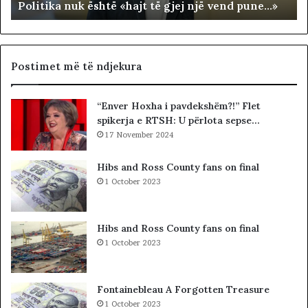
Politika nuk është «hajt të gjej një vend pune…»
u
R
k
I
ë
T
s
O
h
R
Postimet më të ndjekura
t
I
ë
A
“Enver Hoxha i pavdekshëm?!” Flet
«
L
spikerja e RTSH: U përlota sepse…
h
E
a
17 November 2024
.
j
A
t
K
Hibs and Ross County fans on final
t
A
1 October 2023
ë
A
g
R
j
D
Hibs and Ross County fans on final
e
H
1 October 2023
j
U
n
R
j
K
Fontainebleau A Forgotten Treasure
ë
O
1 October 2023