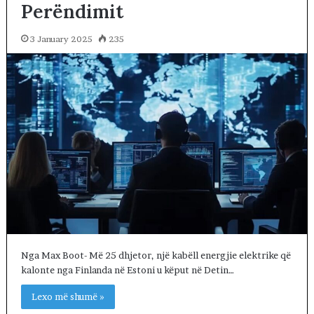
Perëndimit
3 January 2025
235
Nga Max Boot- Më 25 dhjetor, një kabëll energjie elektrike që
kalonte nga Finlanda në Estoni u këput në Detin…
Lexo më shumë »