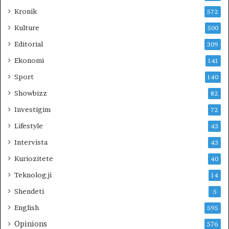
Kronik
572
Kulture
500
Editorial
309
Ekonomi
141
Sport
140
Showbizz
82
Investigim
72
Lifestyle
43
Intervista
43
Kuriozitete
40
Teknologji
14
Shendeti
5
English
595
Opinions
576