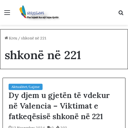
Menu
K
p
Kreu
/
shkonë në 221
shkonë në 221
Aktualitet/Lajme
Dy djem u gjetën të vdekur
në Valencia – Viktimat e
fatkeqësisë shkonë në 221
13 November 2024
0
203