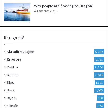
!
Why people are flocking to Oregon
1 October 2023
Kategoritë
Aktualitet/Lajme
5,769
Kryesore
4,731
Politike
2,296
Ndodhi
1,434
Blog
1,191
Bota
1,053
Rajoni
830
Sociale
572