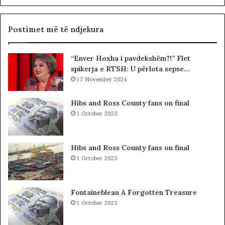
i
p
k
a
,
d
Postimet më të ndjekura
q
i
ë
t
“Enver Hoxha i pavdekshëm?!” Flet
n
ë
spikerja e RTSH: U përlota sepse…
a
s
n
17 November 2024
i
d
n
a
”
Hibs and Ross County fans on final
l
S
1 October 2023
e
u
r
e
i
l
Hibs and Ross County fans on final
t
Ç
1 October 2023
a
e
k
l
i
a
Fontainebleau A Forgotten Treasure
m
1 October 2023
i
n