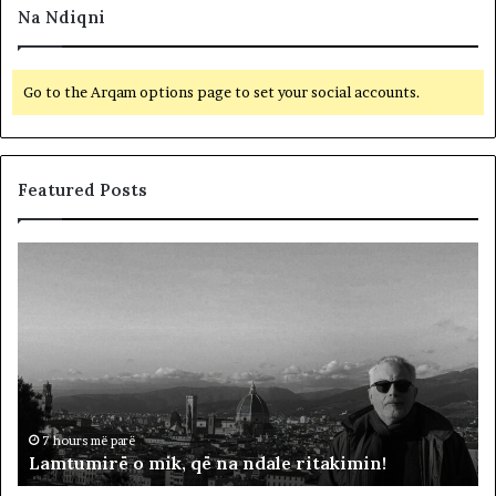
Na Ndiqni
Go to the Arqam options page to set your social accounts.
Featured Posts
L
D
a
y
m
f
t
j
u
a
m
l
i
ë
r
p
ë
ë
7 hours më parë
Lamtumirë o mik, që na ndale ritakimin!
o
r
m
“