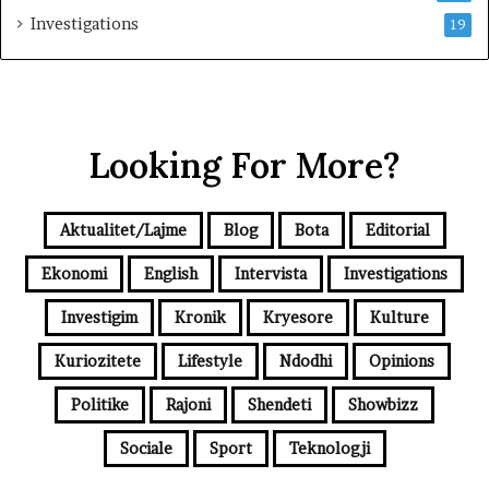
Investigations
19
Looking For More?
Aktualitet/Lajme
Blog
Bota
Editorial
Ekonomi
English
Intervista
Investigations
Investigim
Kronik
Kryesore
Kulture
Kuriozitete
Lifestyle
Ndodhi
Opinions
Politike
Rajoni
Shendeti
Showbizz
Sociale
Sport
Teknologji