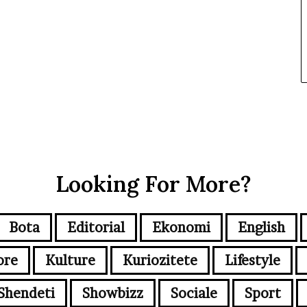
Looking For More?
Bota
Editorial
Ekonomi
English
ore
Kulture
Kuriozitete
Lifestyle
Shendeti
Showbizz
Sociale
Sport