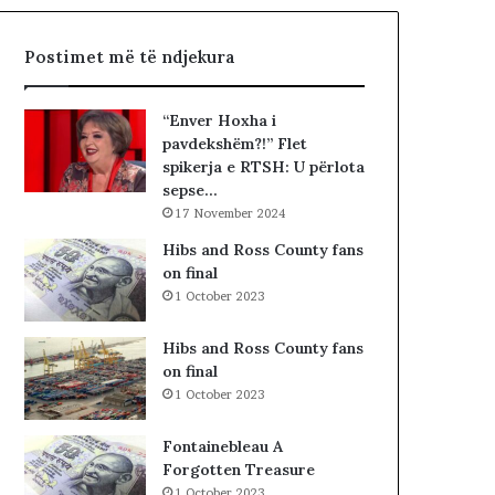
h
R
t
I
Postimet më të ndjekura
ë
A
«
L
h
E
“Enver Hoxha i
a
.
pavdekshëm?!” Flet
j
A
spikerja e RTSH: U përlota
t
K
sepse…
t
A
17 November 2024
ë
A
g
R
Hibs and Ross County fans
j
D
on final
e
H
1 October 2023
j
U
n
R
Hibs and Ross County fans
j
K
on final
ë
O
1 October 2023
v
H
e
A
Fontainebleau A
n
T
Forgotten Treasure
d
A
1 October 2023