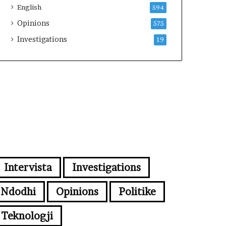
English
594
Opinions
575
Investigations
19
Intervista
Investigations
Ndodhi
Opinions
Politike
Teknologji