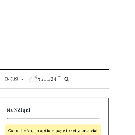
℃
24
Kërko
ENGLISH
Tirana
për
Na Ndiqni
Go to the Arqam options page to set your social