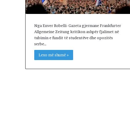
l
s
e
n
Nga Enver Robelli- Gazeta gjermane Frankfurter
e
Allgemeine Zeitung kritikon ashpër fjalimet në
g
tubimin e fundit të studentëve dhe opozitës
o
serbe…
c
i
Lexo më shumë »
a
t
a
t
m
e
I
r
a
n
i
n