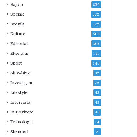
Rajoni
830
Sociale
572
Kronik
572
Kulture
500
Editorial
308
Ekonomi
141
Sport
140
Showbizz
82
Investigim
72
Lifestyle
43
Intervista
43
Kuriozitete
40
Teknologji
14
Shendeti
5