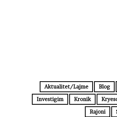
Aktualitet/Lajme
Blog
Investigim
Kronik
Kryes
Rajoni