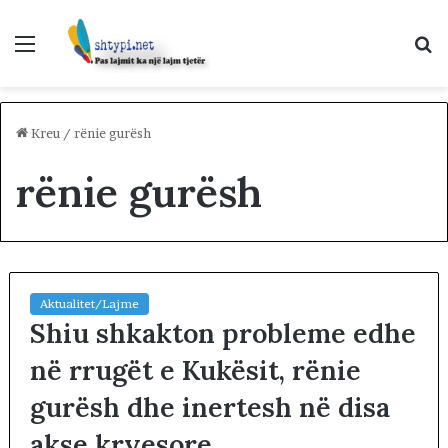
Menu
K
p
Kreu
/
rënie gurësh
rënie gurësh
Aktualitet/Lajme
Shiu shkakton probleme edhe
në rrugët e Kukësit, rënie
gurësh dhe inertesh në disa
akse kryesore