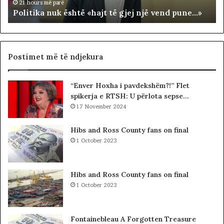
n
R
21 hours më parë
Politika nuk është «hajt të gjej një vend pune…»
u
R
k
I
ë
T
s
O
h
R
Postimet më të ndjekura
t
I
ë
A
“Enver Hoxha i pavdekshëm?!” Flet
«
L
spikerja e RTSH: U përlota sepse…
h
E
a
17 November 2024
.
j
A
t
K
Hibs and Ross County fans on final
t
A
1 October 2023
ë
A
g
R
j
D
Hibs and Ross County fans on final
e
H
1 October 2023
j
U
n
R
j
K
Fontainebleau A Forgotten Treasure
ë
O