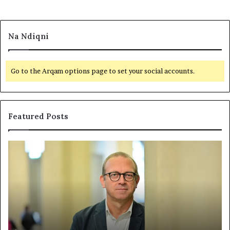
Na Ndiqni
Go to the Arqam options page to set your social accounts.
Featured Posts
P
N
o
D
l
A
i
R
t
J
i
A
k
T
a
E