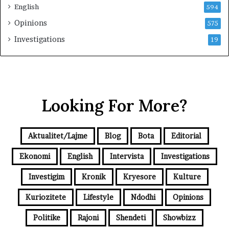
English
594
Opinions
575
Investigations
19
Looking For More?
Aktualitet/Lajme
Blog
Bota
Editorial
Ekonomi
English
Intervista
Investigations
Investigim
Kronik
Kryesore
Kulture
Kuriozitete
Lifestyle
Ndodhi
Opinions
Politike
Rajoni
Shendeti
Showbizz