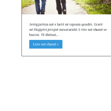
l
s
e
n
e
Jetëgjatësia më e lartë në rajonin qendër. Gratë
g
në Shqipëri jetojnë mesatarisht 5 vite më shumë se
o
burrat. Të dhënat…
c
Lexo më shumë »
i
a
t
a
t
m
e
I
r
a
n
i
n