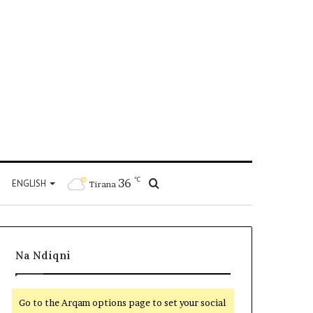
℃
36
Kërko
ENGLISH
Tirana
për
Na Ndiqni
Go to the Arqam options page to set your social