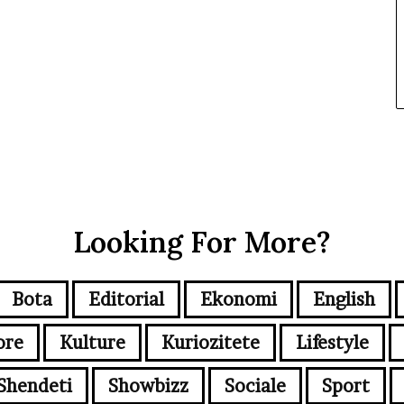
Looking For More?
Bota
Editorial
Ekonomi
English
ore
Kulture
Kuriozitete
Lifestyle
Shendeti
Showbizz
Sociale
Sport