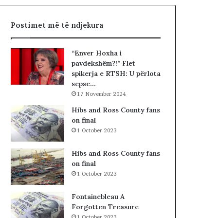
h
R
t
I
Postimet më të ndjekura
ë
A
«
L
h
E
“Enver Hoxha i
a
.
pavdekshëm?!” Flet
j
A
spikerja e RTSH: U përlota
t
K
sepse…
t
A
17 November 2024
ë
A
g
R
Hibs and Ross County fans
j
D
on final
e
H
1 October 2023
j
U
n
R
Hibs and Ross County fans
j
K
on final
ë
O
1 October 2023
v
H
e
A
Fontainebleau A
n
T
Forgotten Treasure
d
A
1 October 2023