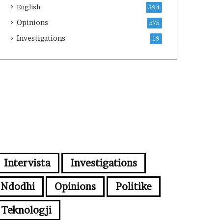
English
594
Opinions
575
Investigations
19
Intervista
Investigations
Ndodhi
Opinions
Politike
Teknologji