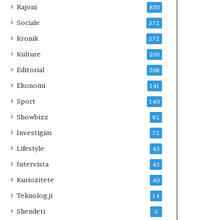
Rajoni
830
Sociale
572
Kronik
572
Kulture
500
Editorial
308
Ekonomi
141
Sport
140
Showbizz
82
Investigim
72
Lifestyle
43
Intervista
43
Kuriozitete
40
Teknologji
14
Shendeti
5