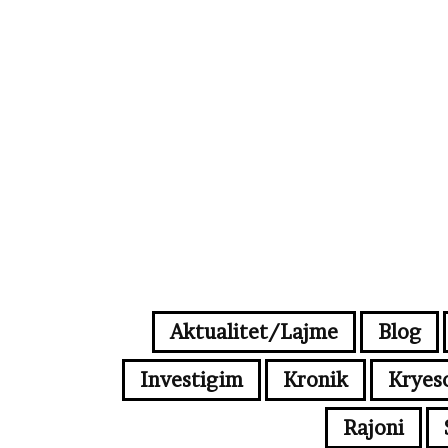
Aktualitet/Lajme
Blog
Investigim
Kronik
Kryes
Rajoni