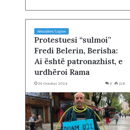
Aktualitet/Lajme
Protestuesi “sulmoi”
Fredi Belerin, Berisha:
L
Ai është patronazhist, e
ë
v
urdhëroi Rama
i
z
1 day më parë
30 October 2024
0
218
j
Lëvizja Revolt
a
Kuvendit: Lidh
R
Amerikën, ndale
e
Kosovës
v
o
l
t