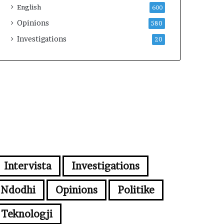
English
600
Opinions
580
Investigations
20
Intervista
Investigations
Ndodhi
Opinions
Politike
Teknologji