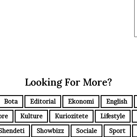
Looking For More?
Bota
Editorial
Ekonomi
English
ore
Kulture
Kuriozitete
Lifestyle
Shendeti
Showbizz
Sociale
Sport