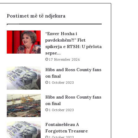
J
a
K
l
Postimet më të ndjekura
K
i
O
s
-
t
“Enver Hoxha i
s
s
pavdekshëm?!” Flet
d
i
spikerja e RTSH: U përlota
h
b
sepse…
e
a
17 November 2024
S
r
P
c
Hibs and Ross County fans
A
o
on final
K
l
1 October 2023
-
e
u
t
Hibs and Ross County fans
t
ë
on final
,
s
1 October 2023
p
h
a
k
Fontainebleau A
s
o
Forgotten Treasure
u
d
1 October 2023