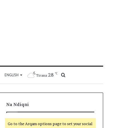
℃
28
Kërko
ENGLISH
Tirana
për
Na Ndiqni
Go to the Arqam options page to set your social