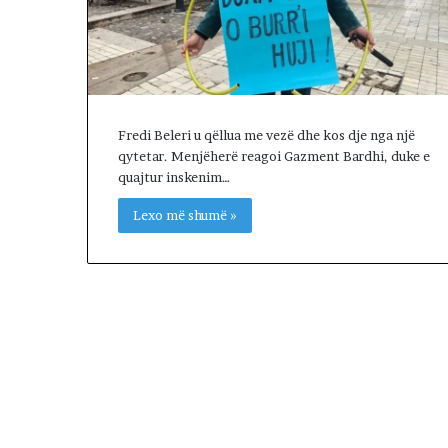
a
p
r
o
t
e
Fredi Beleri u qëllua me vezë dhe kos dje nga një
s
qytetar. Menjëherë reagoi Gazment Bardhi, duke e
t
quajtur inskenim…
o
n
Lexo më shumë »
p
a
r
a
K
u
v
e
n
d
i