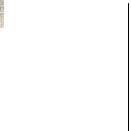
T
Ë
M
B
E
T
E
T
B
A
S
H
K
I
M
Ë
V
E
T
E