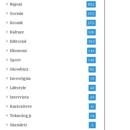
Rajoni
832
ë
t
Sociale
572
u
Kronik
572
a
n
Kulture
501
s
Editorial
310
e
k
Ekonomi
141
u
Sport
e
140
s
Showbizz
82
t
Investigim
r
73
i
Lifestyle
43
m
i
Intervista
43
t
Kuriozitete
41
Teknologji
14
Shendeti
5