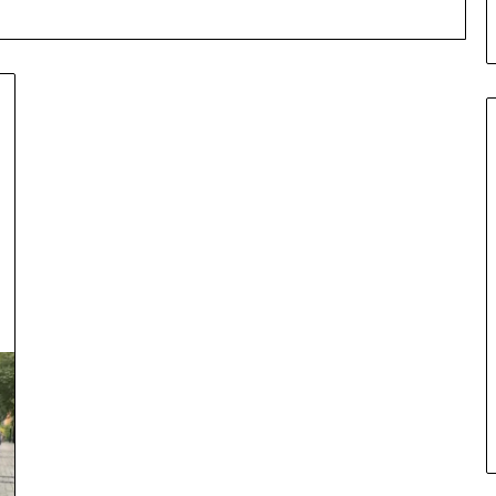
S
E
L
E
N
I
a proteston para
C
eni vendin me
4 hours më parë
A
ni ‘serbizimin’ e
SELENICA DUHET TË MBETET
D
BASHKI MË VETE
U
H
E
T