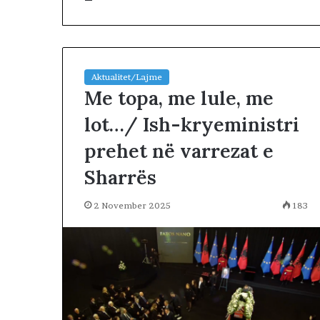
Aktualitet/Lajme
Me topa, me lule, me
lot…/ Ish-kryeministri
S
prehet në varrezat e
E
L
Sharrës
E
N
2 November 2025
183
I
C
2 days më parë
A
SELENICA DUH
D
BASHKI MË VE
U
H
E
T