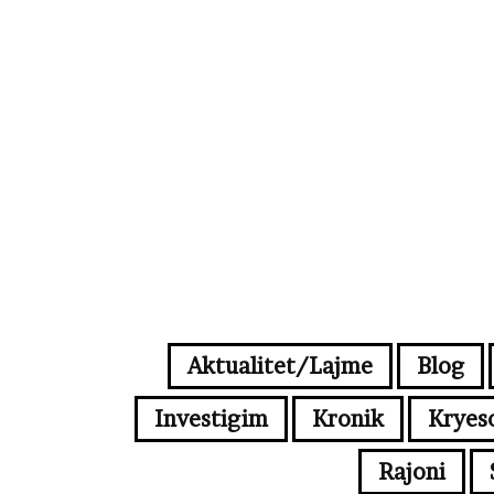
Aktualitet/Lajme
Blog
Investigim
Kronik
Kryes
Rajoni