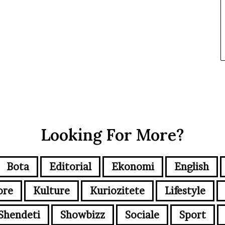
Looking For More?
Bota
Editorial
Ekonomi
English
ore
Kulture
Kuriozitete
Lifestyle
Shendeti
Showbizz
Sociale
Sport