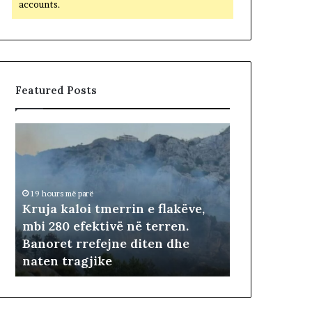
accounts.
Featured Posts
K
r
u
j
a
19 hours më parë
k
Kruja kaloi tmerrin e flakëve,
a
mbi 280 efektivë në terren.
l
ë
Banoret rrefejne diten dhe
o
naten tragjike
i
19 hours më parë
t
m
e