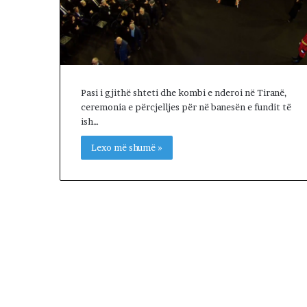
T
Ë
M
B
E
T
Pasi i gjithë shteti dhe kombi e nderoi në Tiranë,
E
ceremonia e përcjelljes për në banesën e fundit të
T
ish…
B
A
Lexo më shumë »
S
H
K
I
M
Ë
V
E
T
E