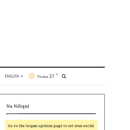
℃
27
Kërko
ENGLISH
Tirana
për
Na Ndiqni
Go to the Arqam options page to set your social