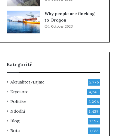
e
k
Why people are flocking
t
to Oregon
i
1 October 2023
v
ë
n
ë
t
e
Kategoritë
r
r
e
Aktualitet/Lajme
5,776
n
.
Kryesore
4,743
B
Politike
2,296
a
n
Ndodhi
1,439
o
Blog
1,197
r
e
Bota
1,053
t