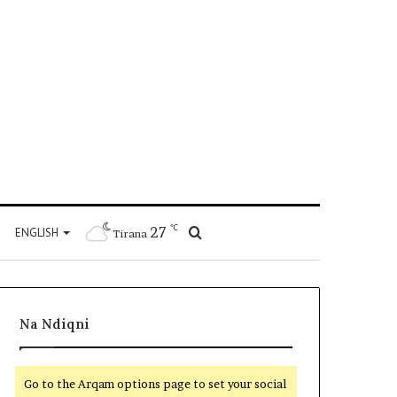
℃
27
Kërko
ENGLISH
Tirana
për
Na Ndiqni
Go to the Arqam options page to set your social