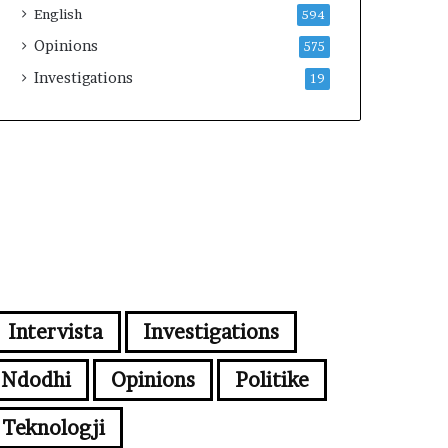
English
594
Opinions
575
Investigations
19
Intervista
Investigations
Ndodhi
Opinions
Politike
Teknologji