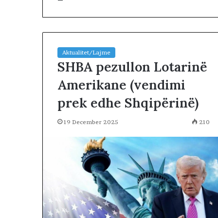
Aktualitet/Lajme
SHBA pezullon Lotarinë
Amerikane (vendimi
T
prek edhe Shqipërinë)
r
u
m
19 December 2025
210
p
2 days më parë
k
Trump këmbën
ë
negociatat me 
m
vazhdojnë: Shan
b
prerjes së kokë
ë
n
g
u