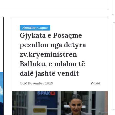
Aktualitet/Lajme
Gjykata e Posaçme
pezullon nga detyra
D
zv.kryeministren
y
f
Balluku, e ndalon të
j
a
dalë jashtë vendit
l
gul se
ë
Iranin po
20 November 2025
166
1 day më parë
p
si i fundit para
Dy fjalë për “paditësin” Suel
ë
s
Çela
r
“
p
a