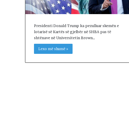
l
s
e
n
Presidenti Donald Trump ka pezulluar skemën e
e
lotarisë së Kartës së gjelbër në SHBA pas të
g
shtënave në Universitetin Brown…
o
c
Lexo më shumë »
i
a
t
a
t
m
e
I
r
a
n
i
n