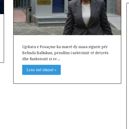
d
i
t
ë
s
i
n
”
Gjykata e Posaçme ka marrë dy masa sigurie për
S
Belinda Ballukun, pezullim i ushtrimit të detyrës
u
dhe funksionit si zv.…
e
Lexo më shumë »
l
Ç
e
l
a