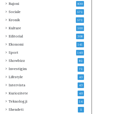
Rajoni
830
Sociale
572
Kronik
572
Kulture
500
Editorial
308
Ekonomi
141
Sport
140
Showbizz
82
Investigim
72
Lifestyle
43
Intervista
43
Kuriozitete
40
Teknologji
14
Shendeti
5