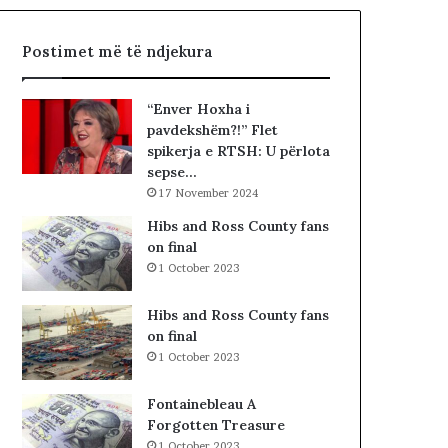
h
R
t
I
Postimet më të ndjekura
ë
A
«
L
h
E
“Enver Hoxha i
a
.
pavdekshëm?!” Flet
j
A
spikerja e RTSH: U përlota
t
K
sepse…
t
A
17 November 2024
ë
A
g
R
Hibs and Ross County fans
j
D
on final
e
H
1 October 2023
j
U
n
R
Hibs and Ross County fans
j
K
on final
ë
O
1 October 2023
v
H
e
A
Fontainebleau A
n
T
Forgotten Treasure
d
A
1 October 2023