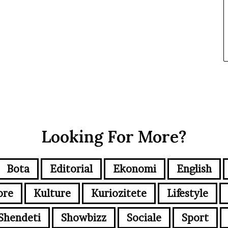
Looking For More?
Bota
Editorial
Ekonomi
English
ore
Kulture
Kuriozitete
Lifestyle
Shendeti
Showbizz
Sociale
Sport