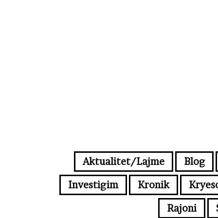
Aktualitet/Lajme
Blog
Investigim
Kronik
Kryes
Rajoni